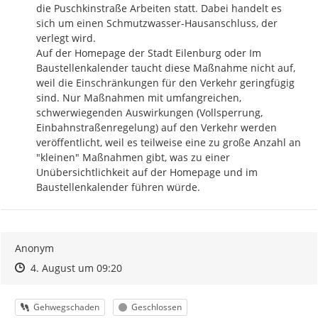
die Puschkinstraße Arbeiten statt. Dabei handelt es 
sich um einen Schmutzwasser-Hausanschluss, der 
verlegt wird.

Auf der Homepage der Stadt Eilenburg oder Im 
Baustellenkalender taucht diese Maßnahme nicht auf, 
weil die Einschränkungen für den Verkehr geringfügig 
sind. Nur Maßnahmen mit umfangreichen, 
schwerwiegenden Auswirkungen (Vollsperrung, 
Einbahnstraßenregelung) auf den Verkehr werden 
veröffentlicht, weil es teilweise eine zu große Anzahl an 
"kleinen" Maßnahmen gibt, was zu einer 
Unübersichtlichkeit auf der Homepage und im 
Baustellenkalender führen würde.
Anonym
Zeitpunkt des Erstellens
Zeitpunkt des Erstellens
Zur Äußerung
4. August um 09:20
Kategorie
Status
Gehwegschaden
Geschlossen