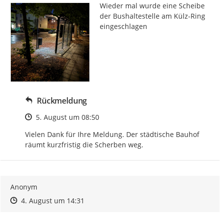
Wieder mal wurde eine Scheibe 
der Bushaltestelle am Külz-Ring 
eingeschlagen
Rückmeldung
Zeitpunkt des Erstellens
5. August um 08:50
Vielen Dank für Ihre Meldung. Der städtische Bauhof 
räumt kurzfristig die Scherben weg.
Anonym
Zeitpunkt des Erstellens
Zeitpunkt des Erstellens
Zur Äußerung
4. August um 14:31