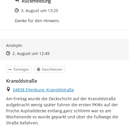
Rückmeldung
Zeitpunkt des Erstellens
3. August um 13:25
Danke für den Hinweis.
Anonym
Zeitpunkt des Erstellens
Zeitpunkt des Erstellens
Zur Äußerung
2. August um 12:49
Kategorie
Status
Sonstiges
Geschlossen
Kranoldstraße
Ort
04838 Eilenburg, Kranoldstraße
Am Freitag wurde die Deckschicht auf der Kranoldstraße 
aufgebracht wenig später fuhren die ersten PKWs auf der 
frische Asphaltdecke entlang.ganz schlimm war es am 
Wochenende es wurde geparkt und über die Fußwege die 
Straße befahren.