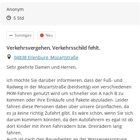
Anonym
Zeitpunkt des Erstellens
Zeitpunkt des Erstellens
Zur Äußerung
5 Std
Kategorie
Status
Sonstiges
Neu
Verkehrsvergehen, Verkehrsschild fehlt.
Ort
04838 Eilenburg, Mozartstraße
Sehr geehrte Damen und Herren,

ich möchte Sie darüber informieren, dass der Fuß- und 
Radweg in der Mozartstraße (beidseitig) von verschiedenen 
PKW-Fahren genutzt wird um schneller von A nach B zu 
kommen oder ihre Einkäufe und Pakete abzuladen. Leider 
fahren diese Personen dabei über unsere Grünflächen, da 
es ja keine richtig Zufahrt gibt. Es wäre schön, wenn Sie sich 
darum kümmern könnten, da den Autofahrern es egal ist ob 
dort Kinder mit ihren Fahrrädern bzw. Dreirädern lang 
fahren.

Auch ist nach den Bauarbeiten an der Wasserversorgung 