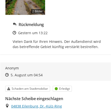
2 Bilder
Rückmeldung
Zeitpunkt des Erstellens
Gestern um 13:22
Vielen Dank für Ihren Hinweis. Der Außendienst wird 
das betreffende Gebiet künftig verstärkt bestreifen.
Anonym
Zeitpunkt des Erstellens
Zeitpunkt des Erstellens
Zur Äußerung
5. August um 04:54
Kategorie
Status
Schaden am Stadtmobiliar
Erledigt
Nächste Scheibe eingeschlagen
Ort
04838 Eilenburg, Dr.-Külz-Ring