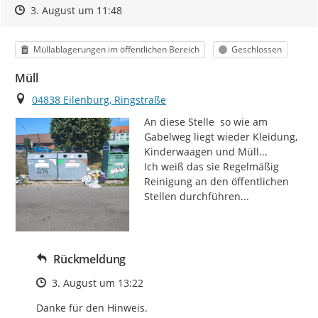
Zeitpunkt des Erstellens
Zeitpunkt des Erstellens
Zur Äußerung
3. August um 11:48
Kategorie
Status
Müllablagerungen im öffentlichen Bereich
Geschlossen
Müll
Ort
04838 Eilenburg, Ringstraße
An diese Stelle  so wie am 
Gabelweg liegt wieder Kleidung, 
Kinderwaagen und Müll...

Ich weiß das sie Regelmäßig 
Reinigung an den öffentlichen 
Stellen durchführen...
Rückmeldung
Zeitpunkt des Erstellens
3. August um 13:22
Danke für den Hinweis.