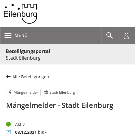
MENÜ
Portalnavigation
Beteiligungsportal
Stadt Eilenburg
Alle Beteiligungen
Mängelmelder
Stadt Eilenburg
Mängelmelder - Stadt Eilenburg
Status
Aktiv
Zeitraum
08.12.2021
bis
-