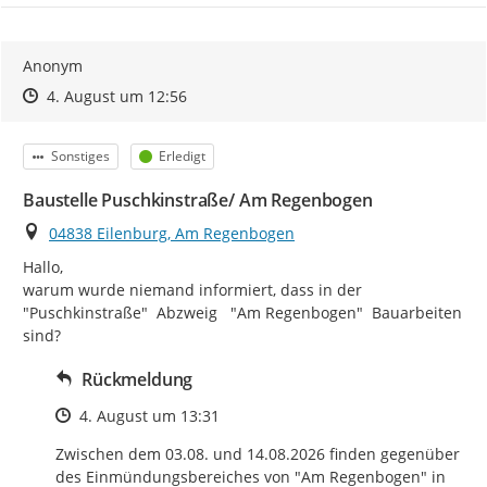
Anonym
Zeitpunkt des Erstellens
Zeitpunkt des Erstellens
Zur Äußerung
4. August um 12:56
Kategorie
Status
Sonstiges
Erledigt
Baustelle Puschkinstraße/ Am Regenbogen
Ort
04838 Eilenburg, Am Regenbogen
Hallo,

warum wurde niemand informiert, dass in der 
"Puschkinstraße"  Abzweig   "Am Regenbogen"  Bauarbeiten 
sind?
Rückmeldung
Zeitpunkt des Erstellens
4. August um 13:31
Zwischen dem 03.08. und 14.08.2026 finden gegenüber 
des Einmündungsbereiches von "Am Regenbogen" in 