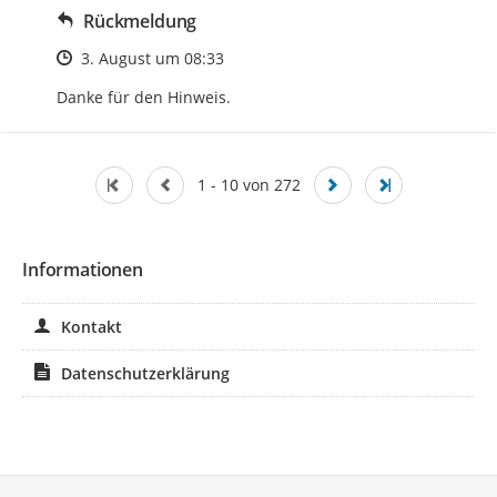
Rückmeldung
Zeitpunkt des Erstellens
3. August um 08:33
Danke für den Hinweis.
1 - 10 von 272
Informationen
Kontakt
Datenschutzerklärung
Service