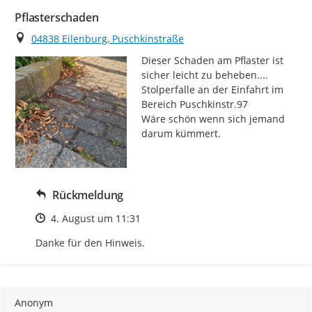
Pflasterschaden
Ort
04838 Eilenburg, Puschkinstraße
Dieser Schaden am Pflaster ist 
sicher leicht zu beheben....

Stolperfalle an der Einfahrt im 
Bereich Puschkinstr.97

Wäre schön wenn sich jemand 
darum kümmert.
Rückmeldung
Zeitpunkt des Erstellens
4. August um 11:31
Danke für den Hinweis.
Anonym