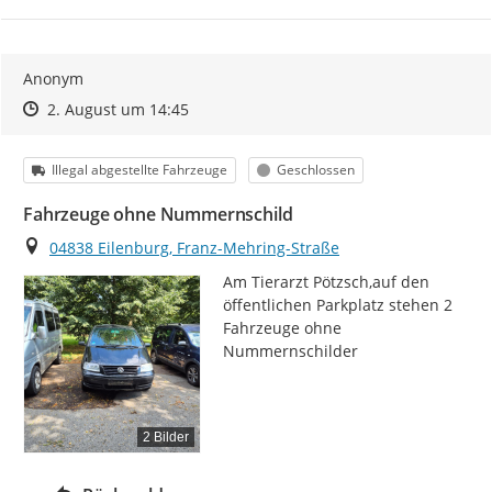
Anonym
Zeitpunkt des Erstellens
Zeitpunkt des Erstellens
Zur Äußerung
2. August um 14:45
Kategorie
Status
Illegal abgestellte Fahrzeuge
Geschlossen
Fahrzeuge ohne Nummernschild
Ort
04838 Eilenburg, Franz-Mehring-Straße
Am Tierarzt Pötzsch,auf den 
öffentlichen Parkplatz stehen 2 
Fahrzeuge ohne 
Nummernschilder
2 Bilder