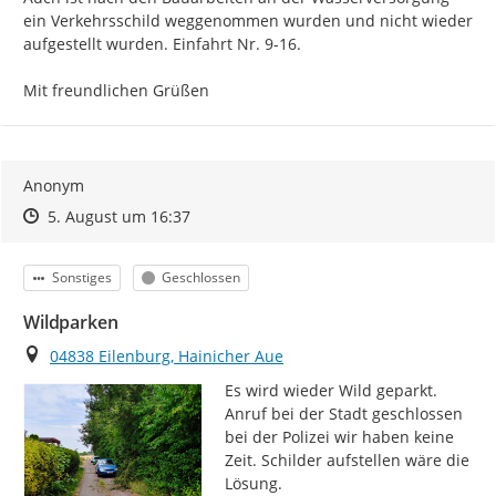
ein Verkehrsschild weggenommen wurden und nicht wieder 
aufgestellt wurden. Einfahrt Nr. 9-16.

Mit freundlichen Grüßen
Anonym
Zeitpunkt des Erstellens
Zeitpunkt des Erstellens
Zur Äußerung
5. August um 16:37
Kategorie
Status
Sonstiges
Geschlossen
Wildparken
Ort
04838 Eilenburg, Hainicher Aue
Es wird wieder Wild geparkt. 
Anruf bei der Stadt geschlossen 
bei der Polizei wir haben keine 
Zeit. Schilder aufstellen wäre die 
Lösung.