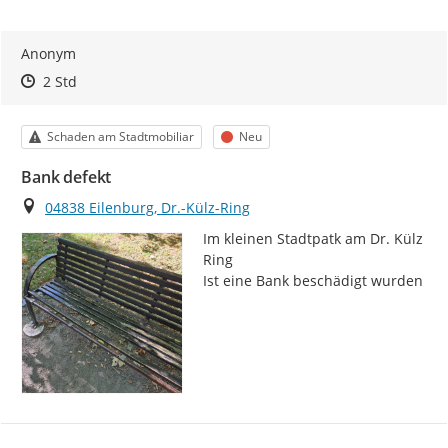
Anonym
Zeitpunkt des Erstellens
Zeitpunkt des Erstellens
Zur Äußerung
2 Std
Kategorie
Status
Schaden am Stadtmobiliar
Neu
Bank defekt
Ort
04838 Eilenburg, Dr.-Külz-Ring
Im kleinen Stadtpatk am Dr. Külz 
Ring

Ist eine Bank beschädigt wurden