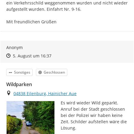
ein Verkehrsschild weggenommen wurden und nicht wieder 
aufgestellt wurden. Einfahrt Nr. 9-16.

Mit freundlichen Grüßen
Anonym
Zeitpunkt des Erstellens
Zeitpunkt des Erstellens
Zur Äußerung
5. August um 16:37
Kategorie
Status
Sonstiges
Geschlossen
Wildparken
Ort
04838 Eilenburg, Hainicher Aue
Es wird wieder Wild geparkt. 
Anruf bei der Stadt geschlossen 
bei der Polizei wir haben keine 
Zeit. Schilder aufstellen wäre die 
Lösung.