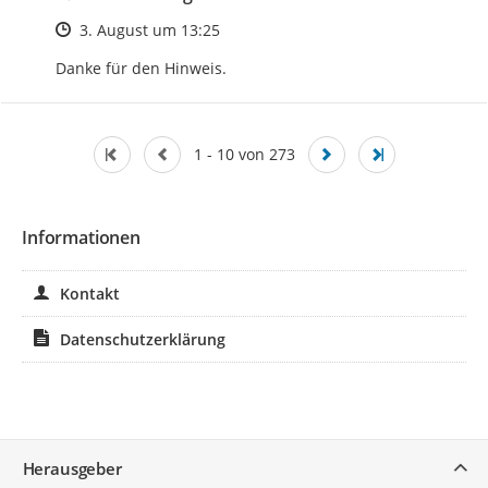
Zeitpunkt des Erstellens
3. August um 13:25
Danke für den Hinweis.
1 - 10 von 273
Informationen
Kontakt
Datenschutzerklärung
Service
Herausgeber