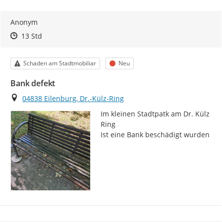
Anonym
Zeitpunkt des Erstellens
Zeitpunkt des Erstellens
Zur Äußerung
13 Std
Kategorie
Status
Schaden am Stadtmobiliar
Neu
Bank defekt
Ort
04838 Eilenburg, Dr.-Külz-Ring
Im kleinen Stadtpatk am Dr. Külz 
Ring

Ist eine Bank beschädigt wurden