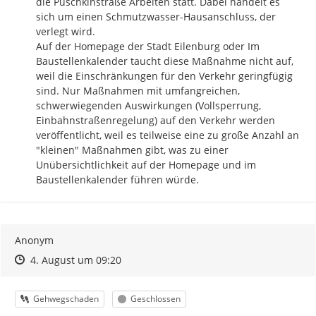
die Puschkinstraße Arbeiten statt. Dabei handelt es 
sich um einen Schmutzwasser-Hausanschluss, der 
verlegt wird.

Auf der Homepage der Stadt Eilenburg oder Im 
Baustellenkalender taucht diese Maßnahme nicht auf, 
weil die Einschränkungen für den Verkehr geringfügig 
sind. Nur Maßnahmen mit umfangreichen, 
schwerwiegenden Auswirkungen (Vollsperrung, 
Einbahnstraßenregelung) auf den Verkehr werden 
veröffentlicht, weil es teilweise eine zu große Anzahl an 
"kleinen" Maßnahmen gibt, was zu einer 
Unübersichtlichkeit auf der Homepage und im 
Baustellenkalender führen würde.
Anonym
Zeitpunkt des Erstellens
Zeitpunkt des Erstellens
Zur Äußerung
4. August um 09:20
Kategorie
Status
Gehwegschaden
Geschlossen