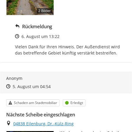
2 Bilder
Rückmeldung
Zeitpunkt des Erstellens
6. August um 13:22
Vielen Dank für Ihren Hinweis. Der Außendienst wird 
das betreffende Gebiet künftig verstärkt bestreifen.
Anonym
Zeitpunkt des Erstellens
Zeitpunkt des Erstellens
Zur Äußerung
5. August um 04:54
Kategorie
Status
Schaden am Stadtmobiliar
Erledigt
Nächste Scheibe eingeschlagen
Ort
04838 Eilenburg, Dr.-Külz-Ring