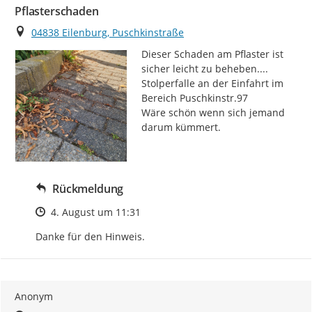
Pflasterschaden
Ort
04838 Eilenburg, Puschkinstraße
Dieser Schaden am Pflaster ist 
sicher leicht zu beheben....

Stolperfalle an der Einfahrt im 
Bereich Puschkinstr.97

Wäre schön wenn sich jemand 
darum kümmert.
Rückmeldung
Zeitpunkt des Erstellens
4. August um 11:31
Danke für den Hinweis.
Anonym