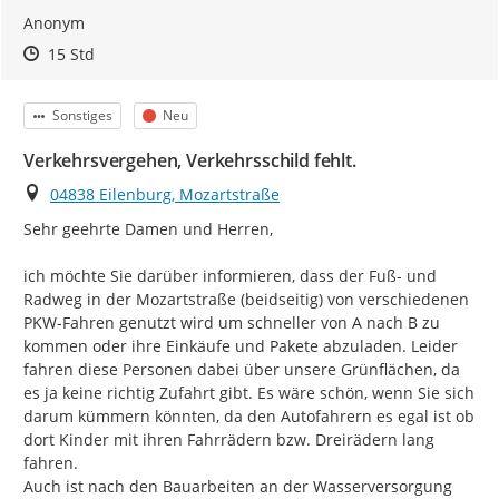
Anonym
Zeitpunkt des Erstellens
Zeitpunkt des Erstellens
Zur Äußerung
15 Std
Kategorie
Status
Sonstiges
Neu
Verkehrsvergehen, Verkehrsschild fehlt.
Ort
04838 Eilenburg, Mozartstraße
Sehr geehrte Damen und Herren,

ich möchte Sie darüber informieren, dass der Fuß- und 
Radweg in der Mozartstraße (beidseitig) von verschiedenen 
PKW-Fahren genutzt wird um schneller von A nach B zu 
kommen oder ihre Einkäufe und Pakete abzuladen. Leider 
fahren diese Personen dabei über unsere Grünflächen, da 
es ja keine richtig Zufahrt gibt. Es wäre schön, wenn Sie sich 
darum kümmern könnten, da den Autofahrern es egal ist ob 
dort Kinder mit ihren Fahrrädern bzw. Dreirädern lang 
fahren.

Auch ist nach den Bauarbeiten an der Wasserversorgung 