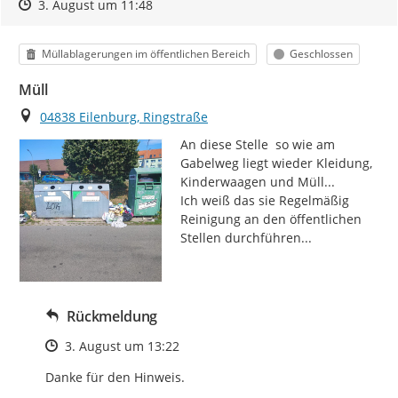
Zeitpunkt des Erstellens
Zeitpunkt des Erstellens
Zur Äußerung
3. August um 11:48
Kategorie
Status
Müllablagerungen im öffentlichen Bereich
Geschlossen
Müll
Ort
04838 Eilenburg, Ringstraße
An diese Stelle  so wie am 
Gabelweg liegt wieder Kleidung, 
Kinderwaagen und Müll...

Ich weiß das sie Regelmäßig 
Reinigung an den öffentlichen 
Stellen durchführen...
Rückmeldung
Zeitpunkt des Erstellens
3. August um 13:22
Danke für den Hinweis.