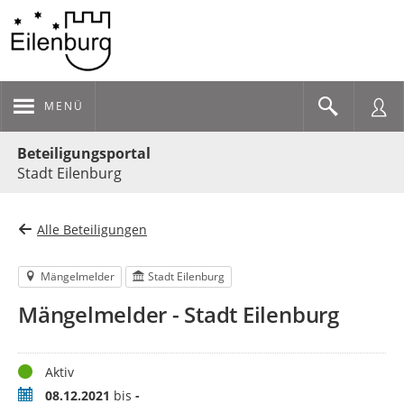
MENÜ
Portalnavigation
Beteiligungsportal
Stadt Eilenburg
Alle Beteiligungen
Mängelmelder
Stadt Eilenburg
Mängelmelder - Stadt Eilenburg
Status
Aktiv
Zeitraum
08.12.2021
bis
-