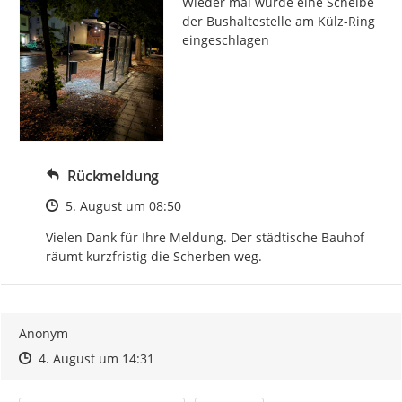
Wieder mal wurde eine Scheibe 
der Bushaltestelle am Külz-Ring 
eingeschlagen
Rückmeldung
Zeitpunkt des Erstellens
5. August um 08:50
Vielen Dank für Ihre Meldung. Der städtische Bauhof 
räumt kurzfristig die Scherben weg.
Anonym
Zeitpunkt des Erstellens
Zeitpunkt des Erstellens
Zur Äußerung
4. August um 14:31