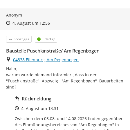
Anonym
Zeitpunkt des Erstellens
Zeitpunkt des Erstellens
Zur Äußerung
4. August um 12:56
Kategorie
Status
Sonstiges
Erledigt
Baustelle Puschkinstraße/ Am Regenbogen
Ort
04838 Eilenburg, Am Regenbogen
Hallo,

warum wurde niemand informiert, dass in der 
"Puschkinstraße"  Abzweig   "Am Regenbogen"  Bauarbeiten 
sind?
Rückmeldung
Zeitpunkt des Erstellens
4. August um 13:31
Zwischen dem 03.08. und 14.08.2026 finden gegenüber 
des Einmündungsbereiches von "Am Regenbogen" in 