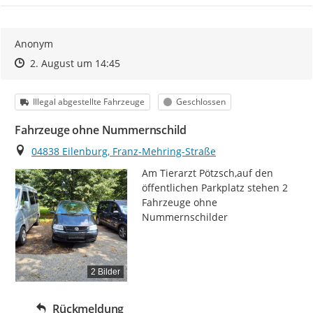
Anonym
Zeitpunkt des Erstellens
Zeitpunkt des Erstellens
Zur Äußerung
2. August um 14:45
Kategorie
Status
Illegal abgestellte Fahrzeuge
Geschlossen
Fahrzeuge ohne Nummernschild
Ort
04838 Eilenburg, Franz-Mehring-Straße
Am Tierarzt Pötzsch,auf den 
öffentlichen Parkplatz stehen 2 
Fahrzeuge ohne 
Nummernschilder
2 Bilder
Rückmeldung