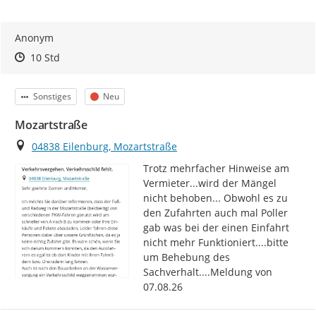
Anonym
Zeitpunkt des Erstellens
Zeitpunkt des Erstellens
Zur Äußerung
10 Std
Kategorie
Status
Sonstiges
Neu
Mozartstraße
Ort
04838 Eilenburg, Mozartstraße
Trotz mehrfacher Hinweise am 
Vermieter...wird der Mängel 
nicht behoben... Obwohl es zu 
den Zufahrten auch mal Poller 
gab was bei der einen Einfahrt 
nicht mehr Funktioniert....bitte 
um Behebung des 
Sachverhalt....Meldung von 
07.08.26