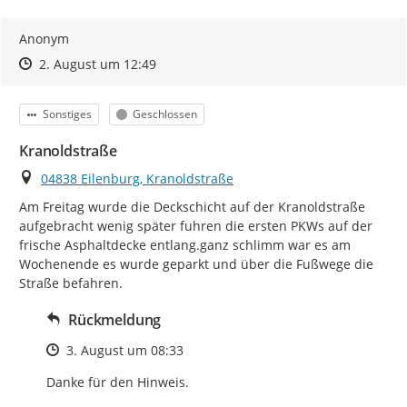
Anonym
Zeitpunkt des Erstellens
Zeitpunkt des Erstellens
Zur Äußerung
2. August um 12:49
Kategorie
Status
Sonstiges
Geschlossen
Kranoldstraße
Ort
04838 Eilenburg, Kranoldstraße
Am Freitag wurde die Deckschicht auf der Kranoldstraße 
aufgebracht wenig später fuhren die ersten PKWs auf der 
frische Asphaltdecke entlang.ganz schlimm war es am 
Wochenende es wurde geparkt und über die Fußwege die 
Straße befahren.
Rückmeldung
Zeitpunkt des Erstellens
3. August um 08:33
Danke für den Hinweis.