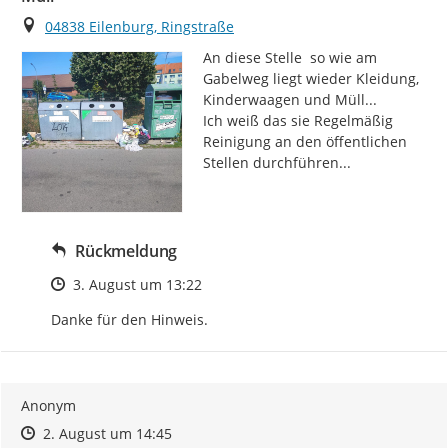
Ort
04838 Eilenburg, Ringstraße
An diese Stelle  so wie am 
Gabelweg liegt wieder Kleidung, 
Kinderwaagen und Müll...

Ich weiß das sie Regelmäßig 
Reinigung an den öffentlichen 
Stellen durchführen...
Rückmeldung
Zeitpunkt des Erstellens
3. August um 13:22
Danke für den Hinweis.
Anonym
Zeitpunkt des Erstellens
Zeitpunkt des Erstellens
Zur Äußerung
2. August um 14:45