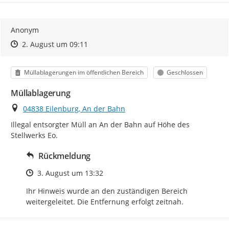
Anonym
Zeitpunkt des Erstellens
Zeitpunkt des Erstellens
Zur Äußerung
2. August um 09:11
Kategorie
Status
Müllablagerungen im öffentlichen Bereich
Geschlossen
Müllablagerung
Ort
04838 Eilenburg, An der Bahn
Illegal entsorgter Müll an An der Bahn auf Höhe des 
Stellwerks Eo.
Rückmeldung
Zeitpunkt des Erstellens
3. August um 13:32
Ihr Hinweis wurde an den zuständigen Bereich 
weitergeleitet. Die Entfernung erfolgt zeitnah.