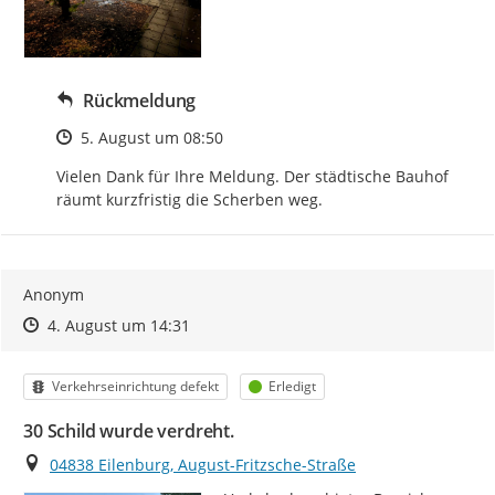
Rückmeldung
Zeitpunkt des Erstellens
5. August um 08:50
Vielen Dank für Ihre Meldung. Der städtische Bauhof 
räumt kurzfristig die Scherben weg.
Anonym
Zeitpunkt des Erstellens
Zeitpunkt des Erstellens
Zur Äußerung
4. August um 14:31
Kategorie
Status
Verkehrseinrichtung defekt
Erledigt
30 Schild wurde verdreht.
Ort
04838 Eilenburg, August-Fritzsche-Straße