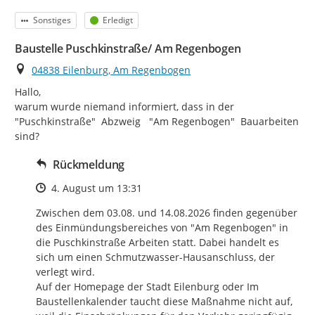
Kategorie
Status
Sonstiges
Erledigt
Baustelle Puschkinstraße/ Am Regenbogen
Ort
04838 Eilenburg, Am Regenbogen
Hallo,

warum wurde niemand informiert, dass in der 
"Puschkinstraße"  Abzweig   "Am Regenbogen"  Bauarbeiten 
sind?
Rückmeldung
Zeitpunkt des Erstellens
4. August um 13:31
Zwischen dem 03.08. und 14.08.2026 finden gegenüber 
des Einmündungsbereiches von "Am Regenbogen" in 
die Puschkinstraße Arbeiten statt. Dabei handelt es 
sich um einen Schmutzwasser-Hausanschluss, der 
verlegt wird.

Auf der Homepage der Stadt Eilenburg oder Im 
Baustellenkalender taucht diese Maßnahme nicht auf, 