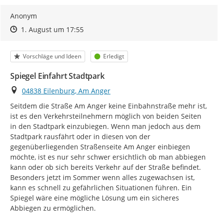
Anonym
Zeitpunkt des Erstellens
Zeitpunkt des Erstellens
Zur Äußerung
1. August um 17:55
Kategorie
Status
Vorschläge und Ideen
Erledigt
Spiegel Einfahrt Stadtpark
Ort
04838 Eilenburg, Am Anger
Seitdem die Straße Am Anger keine Einbahnstraße mehr ist, 
ist es den Verkehrsteilnehmern möglich von beiden Seiten 
in den Stadtpark einzubiegen. Wenn man jedoch aus dem 
Stadtpark rausfährt oder in diesen von der 
gegenüberliegenden Straßenseite Am Anger einbiegen 
möchte, ist es nur sehr schwer ersichtlich ob man abbiegen 
kann oder ob sich bereits Verkehr auf der Straße befindet. 
Besonders jetzt im Sommer wenn alles zugewachsen ist, 
kann es schnell zu gefährlichen Situationen führen. Ein 
Spiegel wäre eine mögliche Lösung um ein sicheres 
Abbiegen zu ermöglichen.