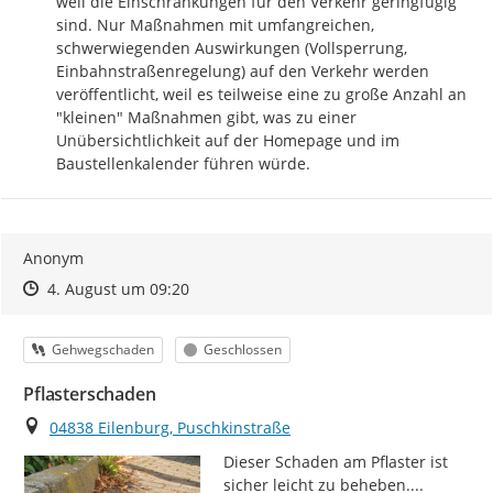
weil die Einschränkungen für den Verkehr geringfügig 
sind. Nur Maßnahmen mit umfangreichen, 
schwerwiegenden Auswirkungen (Vollsperrung, 
Einbahnstraßenregelung) auf den Verkehr werden 
veröffentlicht, weil es teilweise eine zu große Anzahl an 
"kleinen" Maßnahmen gibt, was zu einer 
Unübersichtlichkeit auf der Homepage und im 
Baustellenkalender führen würde.
Anonym
Zeitpunkt des Erstellens
Zeitpunkt des Erstellens
Zur Äußerung
4. August um 09:20
Kategorie
Status
Gehwegschaden
Geschlossen
Pflasterschaden
Ort
04838 Eilenburg, Puschkinstraße
Dieser Schaden am Pflaster ist 
sicher leicht zu beheben....
