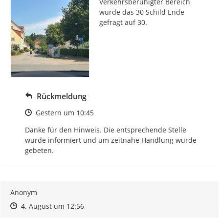
Verkehrsberuhigter Bereich 
wurde das 30 Schild Ende 
gefragt auf 30.
Rückmeldung
Zeitpunkt des Erstellens
Gestern um 10:45
Danke für den Hinweis. Die entsprechende Stelle 
wurde informiert und um zeitnahe Handlung wurde 
gebeten.
Anonym
Zeitpunkt des Erstellens
Zeitpunkt des Erstellens
Zur Äußerung
4. August um 12:56