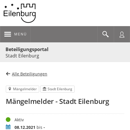
MENÜ
Portalnavigation
Beteiligungsportal
Stadt Eilenburg
Alle Beteiligungen
Mängelmelder
Stadt Eilenburg
Mängelmelder - Stadt Eilenburg
Status
Aktiv
Zeitraum
08.12.2021
bis
-