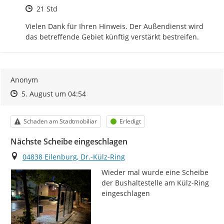
Zeitpunkt des Erstellens
21 Std
Vielen Dank für Ihren Hinweis. Der Außendienst wird 
das betreffende Gebiet künftig verstärkt bestreifen.
Anonym
Zeitpunkt des Erstellens
Zeitpunkt des Erstellens
Zur Äußerung
5. August um 04:54
Kategorie
Status
Schaden am Stadtmobiliar
Erledigt
Nächste Scheibe eingeschlagen
Ort
04838 Eilenburg, Dr.-Külz-Ring
Wieder mal wurde eine Scheibe 
der Bushaltestelle am Külz-Ring 
eingeschlagen