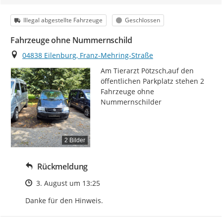
Kategorie
Status
Illegal abgestellte Fahrzeuge
Geschlossen
Fahrzeuge ohne Nummernschild
Ort
04838 Eilenburg, Franz-Mehring-Straße
Am Tierarzt Pötzsch,auf den 
öffentlichen Parkplatz stehen 2 
Fahrzeuge ohne 
Nummernschilder
2 Bilder
Rückmeldung
Zeitpunkt des Erstellens
3. August um 13:25
Danke für den Hinweis.