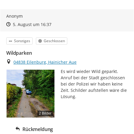
Anonym
Zeitpunkt des Erstellens
Zeitpunkt des Erstellens
Zur Äußerung
5. August um 16:37
Kategorie
Status
Sonstiges
Geschlossen
Wildparken
Ort
04838 Eilenburg, Hainicher Aue
Es wird wieder Wild geparkt. 
Anruf bei der Stadt geschlossen 
bei der Polizei wir haben keine 
Zeit. Schilder aufstellen wäre die 
Lösung.
2 Bilder
Rückmeldung