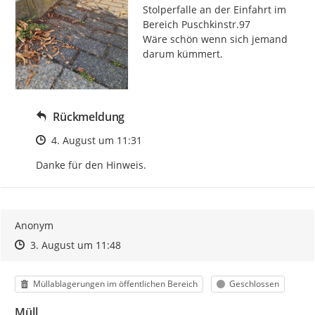
Stolperfalle an der Einfahrt im 
Bereich Puschkinstr.97

Wäre schön wenn sich jemand 
darum kümmert.
Rückmeldung
Zeitpunkt des Erstellens
4. August um 11:31
Danke für den Hinweis.
Anonym
Zeitpunkt des Erstellens
Zeitpunkt des Erstellens
Zur Äußerung
3. August um 11:48
Kategorie
Status
Müllablagerungen im öffentlichen Bereich
Geschlossen
Müll