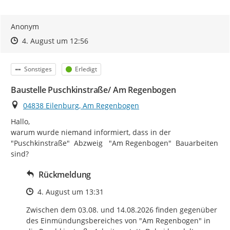
Anonym
Zeitpunkt des Erstellens
Zeitpunkt des Erstellens
Zur Äußerung
4. August um 12:56
Kategorie
Status
Sonstiges
Erledigt
Baustelle Puschkinstraße/ Am Regenbogen
Ort
04838 Eilenburg, Am Regenbogen
Hallo,

warum wurde niemand informiert, dass in der 
"Puschkinstraße"  Abzweig   "Am Regenbogen"  Bauarbeiten 
sind?
Rückmeldung
Zeitpunkt des Erstellens
4. August um 13:31
Zwischen dem 03.08. und 14.08.2026 finden gegenüber 
des Einmündungsbereiches von "Am Regenbogen" in 