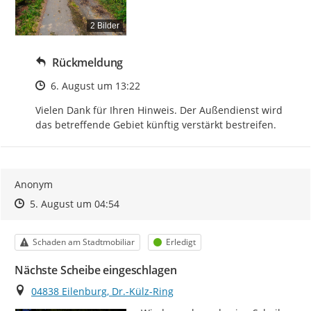
2 Bilder
Rückmeldung
Zeitpunkt des Erstellens
6. August um 13:22
Vielen Dank für Ihren Hinweis. Der Außendienst wird 
das betreffende Gebiet künftig verstärkt bestreifen.
Anonym
Zeitpunkt des Erstellens
Zeitpunkt des Erstellens
Zur Äußerung
5. August um 04:54
Kategorie
Status
Schaden am Stadtmobiliar
Erledigt
Nächste Scheibe eingeschlagen
Ort
04838 Eilenburg, Dr.-Külz-Ring