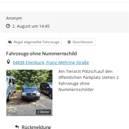
Anonym
Zeitpunkt des Erstellens
Zeitpunkt des Erstellens
Zur Äußerung
2. August um 14:45
Kategorie
Status
Illegal abgestellte Fahrzeuge
Geschlossen
Fahrzeuge ohne Nummernschild
Ort
04838 Eilenburg, Franz-Mehring-Straße
Am Tierarzt Pötzsch,auf den 
öffentlichen Parkplatz stehen 2 
Fahrzeuge ohne 
Nummernschilder
2 Bilder
Rückmeldung