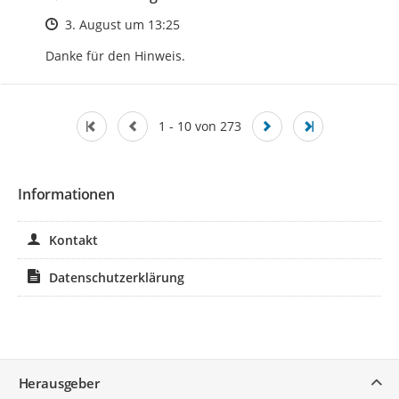
Zeitpunkt des Erstellens
3. August um 13:25
Danke für den Hinweis.
1 - 10 von 273
Informationen
Kontakt
Datenschutzerklärung
Service
Herausgeber