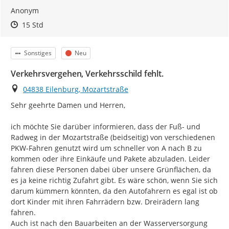
Anonym
Zeitpunkt des Erstellens
Zeitpunkt des Erstellens
Zur Äußerung
15 Std
Kategorie
Status
Sonstiges
Neu
Verkehrsvergehen, Verkehrsschild fehlt.
Ort
04838 Eilenburg, Mozartstraße
Sehr geehrte Damen und Herren,

ich möchte Sie darüber informieren, dass der Fuß- und 
Radweg in der Mozartstraße (beidseitig) von verschiedenen 
PKW-Fahren genutzt wird um schneller von A nach B zu 
kommen oder ihre Einkäufe und Pakete abzuladen. Leider 
fahren diese Personen dabei über unsere Grünflächen, da 
es ja keine richtig Zufahrt gibt. Es wäre schön, wenn Sie sich 
darum kümmern könnten, da den Autofahrern es egal ist ob 
dort Kinder mit ihren Fahrrädern bzw. Dreirädern lang 
fahren.

Auch ist nach den Bauarbeiten an der Wasserversorgung 