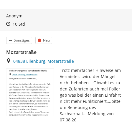
Anonym
Zeitpunkt des Erstellens
Zeitpunkt des Erstellens
Zur Äußerung
10 Std
Kategorie
Status
Sonstiges
Neu
Mozartstraße
Ort
04838 Eilenburg, Mozartstraße
Trotz mehrfacher Hinweise am 
Vermieter...wird der Mängel 
nicht behoben... Obwohl es zu 
den Zufahrten auch mal Poller 
gab was bei der einen Einfahrt 
nicht mehr Funktioniert....bitte 
um Behebung des 
Sachverhalt....Meldung von 
07.08.26