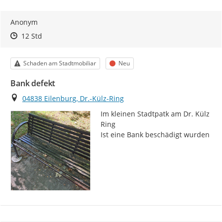
Anonym
Zeitpunkt des Erstellens
Zeitpunkt des Erstellens
Zur Äußerung
12 Std
Kategorie
Status
Schaden am Stadtmobiliar
Neu
Bank defekt
Ort
04838 Eilenburg, Dr.-Külz-Ring
Im kleinen Stadtpatk am Dr. Külz 
Ring

Ist eine Bank beschädigt wurden