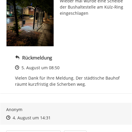
Wieder mal wurde eine Scheibe 
der Bushaltestelle am Külz-Ring 
eingeschlagen
Rückmeldung
Zeitpunkt des Erstellens
5. August um 08:50
Vielen Dank für Ihre Meldung. Der städtische Bauhof 
räumt kurzfristig die Scherben weg.
Anonym
Zeitpunkt des Erstellens
Zeitpunkt des Erstellens
Zur Äußerung
4. August um 14:31