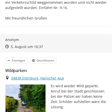
ein Verkehrsschild weggenommen wurden und nicht wieder 
aufgestellt wurden. Einfahrt Nr. 9-16.

Mit freundlichen Grüßen
Anonym
Zeitpunkt des Erstellens
Zeitpunkt des Erstellens
Zur Äußerung
5. August um 16:37
Kategorie
Status
Sonstiges
Geschlossen
Wildparken
Ort
04838 Eilenburg, Hainicher Aue
Es wird wieder Wild geparkt. 
Anruf bei der Stadt geschlossen 
bei der Polizei wir haben keine 
Zeit. Schilder aufstellen wäre die 
Lösung.