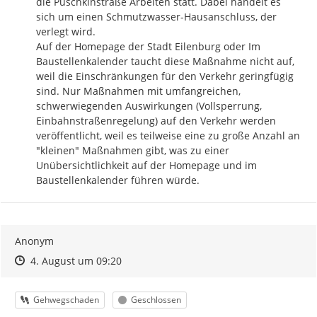
die Puschkinstraße Arbeiten statt. Dabei handelt es 
sich um einen Schmutzwasser-Hausanschluss, der 
verlegt wird.

Auf der Homepage der Stadt Eilenburg oder Im 
Baustellenkalender taucht diese Maßnahme nicht auf, 
weil die Einschränkungen für den Verkehr geringfügig 
sind. Nur Maßnahmen mit umfangreichen, 
schwerwiegenden Auswirkungen (Vollsperrung, 
Einbahnstraßenregelung) auf den Verkehr werden 
veröffentlicht, weil es teilweise eine zu große Anzahl an 
"kleinen" Maßnahmen gibt, was zu einer 
Unübersichtlichkeit auf der Homepage und im 
Baustellenkalender führen würde.
Anonym
Zeitpunkt des Erstellens
Zeitpunkt des Erstellens
Zur Äußerung
4. August um 09:20
Kategorie
Status
Gehwegschaden
Geschlossen