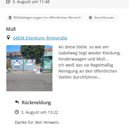
Zeitpunkt des Erstellens
Zeitpunkt des Erstellens
Zur Äußerung
3. August um 11:48
Kategorie
Status
Müllablagerungen im öffentlichen Bereich
Geschlossen
Müll
Ort
04838 Eilenburg, Ringstraße
An diese Stelle  so wie am 
Gabelweg liegt wieder Kleidung, 
Kinderwaagen und Müll...

Ich weiß das sie Regelmäßig 
Reinigung an den öffentlichen 
Stellen durchführen...
Rückmeldung
Zeitpunkt des Erstellens
3. August um 13:22
Danke für den Hinweis.