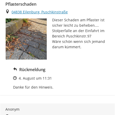
Pflasterschaden
Ort
04838 Eilenburg, Puschkinstraße
Dieser Schaden am Pflaster ist 
sicher leicht zu beheben....

Stolperfalle an der Einfahrt im 
Bereich Puschkinstr.97

Wäre schön wenn sich jemand 
darum kümmert.
Rückmeldung
Zeitpunkt des Erstellens
4. August um 11:31
Danke für den Hinweis.
Anonym