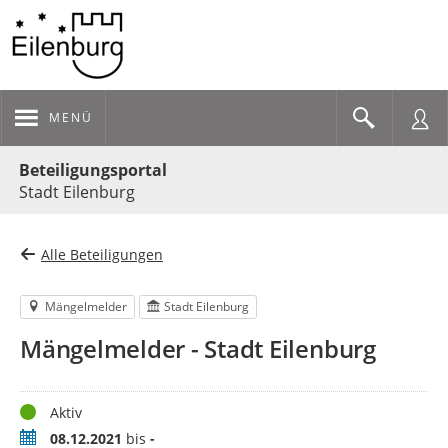
MENÜ
Portalnavigation
Beteiligungsportal
Stadt Eilenburg
Alle Beteiligungen
Mängelmelder
Stadt Eilenburg
Mängelmelder - Stadt Eilenburg
Status
Aktiv
Zeitraum
08.12.2021
bis
-