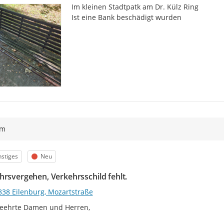
Im kleinen Stadtpatk am Dr. Külz Ring

Ist eine Bank beschädigt wurden
ym
egorie
Status
stiges
Neu
hrsvergehen, Verkehrsschild fehlt.
838 Eilenburg, Mozartstraße
eehrte Damen und Herren,
