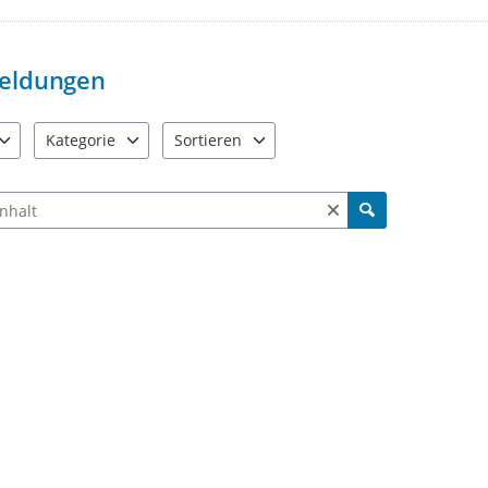
„Beendet“. Möglicherweise wurde I
eldungen
Kategorie
Sortieren
e verfügbar. Benutzen Sie "Pfeiltaste oben" und "Pfeiltaste unten"
18 Einträge verfügbar. Benutzen Sie "Pfeiltaste oben" und "Pf
2 Einträge verfügbar. Benutzen Sie "Pfeiltas
ch Meldungen und Kommentaren