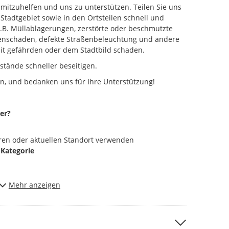
e mitzuhelfen und uns zu unterstützen. Teilen Sie uns
Stadtgebiet sowie in den Ortsteilen schnell und
z.B. Müllablagerungen, zerstörte oder beschmutzte
ßenschäden, defekte Straßenbeleuchtung und andere
heit gefährden oder dem Stadtbild schaden.
stände schneller beseitigen.
n, und bedanken uns für Ihre Unterstützung!
er?
ren oder aktuellen Standort verwenden
n
Kategorie
Mehr anzeigen
antwortliche Stelle weitergeleitet. Am angezeigten
Bearbeitungsstand erkennen. Der Mängelmelder zeigt
ungen und Nachrichten an, welche in Bearbeitung
ter nicht finden, dann setzen Sie den Status auf