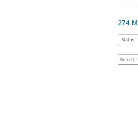
274
M
Status
4 Einträg
Suche na