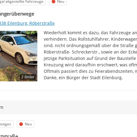
egorie
Status
egal abgestellte Fahrzeuge
Neu
ängerüberwege
838 Eilenburg, Röberstraße
Wiederholt kommt es dazu, das Fahrzeuge a
verhindern. Das Rollstuhlfahrer, Kinderwage
sind, nicht ordnungsgemäß über die Straße g
Röberstraße- Schreckerstr., sowie an der Ecke
jetzige Parksituation auf Grund der Baustelle 
Kreuzung wird daraufhin erschwert, was oftma
Oftmals passiert dies zu Feierabendszeiten, m
Danke, ein Bürger der Stadt Eilenburg.
2 Bilder
ym
egorie
Status
stiges
Neu
tstraße