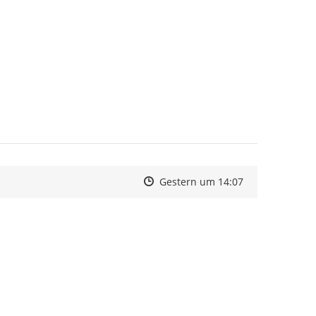
Zeitpunkt des Erstellens
Zeitpunkt des Erstellens
Zur Äußerung
Gestern um 14:07