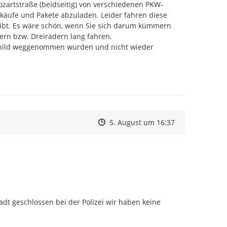
zartstraße (beidseitig) von verschiedenen PKW-
äufe und Pakete abzuladen. Leider fahren diese 
gibt. Es wäre schön, wenn Sie sich darum kümmern 
ern bzw. Dreirädern lang fahren.

child weggenommen wurden und nicht wieder 
Zeitpunkt des Erstellens
Zeitpunkt des Erstellens
Zur Äußerung
5. August um 16:37
adt geschlossen bei der Polizei wir haben keine 