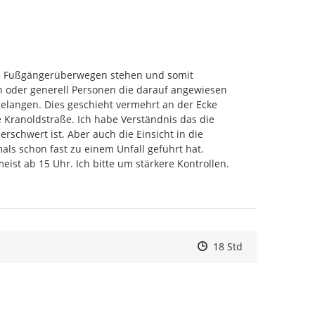
n Fußgängerüberwegen stehen und somit 
n oder generell Personen die darauf angewiesen 
elangen. Dies geschieht vermehrt an der Ecke 
 Kranoldstraße. Ich habe Verständnis das die 
erschwert ist. Aber auch die Einsicht in die 
ls schon fast zu einem Unfall geführt hat. 
eist ab 15 Uhr. Ich bitte um stärkere Kontrollen. 
Zeitpunkt des Erstelle
Zeitpunkt des Erstell
Zur Äußerung
18 Std