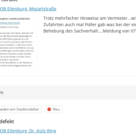
838 Eilenburg, Mozartstraße
Trotz mehrfacher Hinweise am Vermieter...wi
Zufahrten auch mal Poller gab was bei der ein
Behebung des Sachverhalt....Meldung von 07
ym
egorie
Status
aden am Stadtmobiliar
Neu
defekt
38 Eilenburg, Dr.-Külz-Ring