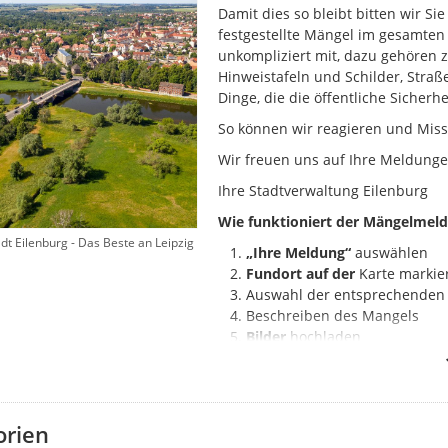
Damit dies so bleibt bitten wir Si
festgestellte Mängel im gesamten 
unkompliziert mit, dazu gehören 
Hinweistafeln und Schilder, Stra
Dinge, die die öffentliche Sicher
So können wir reagieren und Miss
Wir freuen uns auf Ihre Meldunge
Ihre Stadtverwaltung Eilenburg
Wie funktioniert der Mängelmeld
adt Eilenburg - Das Beste an Leipzig
„Ihre Meldung“
auswählen
Fundort auf der
Karte markie
Auswahl der entsprechende
Beschreiben des Mangels
Bilder
hochladen
Ihr Hinweis wird direkt an die ver
Status können Sie den aktuellen 
in der Auswahl zuerst neue Meld
orien
sind. Falls Sie Ihre Meldung darun