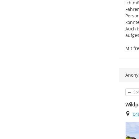
ich mö
Fahren
Person
könnte
Auch i
aufges
Mit fr
Anon
Kat
Son
Wildp
Ort
04