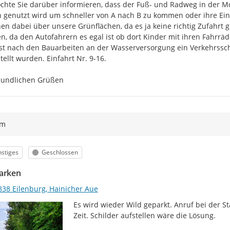
chte Sie darüber informieren, dass der Fuß- und Radweg in der Mo
 genutzt wird um schneller von A nach B zu kommen oder ihre Eink
en dabei über unsere Grünflächen, da es ja keine richtig Zufahrt 
n, da den Autofahrern es egal ist ob dort Kinder mit ihren Fahrräd
st nach den Bauarbeiten an der Wasserversorgung ein Verkehrss
tellt wurden. Einfahrt Nr. 9-16.

eundlichen Grüßen
ym
egorie
Status
stiges
Geschlossen
arken
838 Eilenburg, Hainicher Aue
Es wird wieder Wild geparkt. Anruf bei der St
Zeit. Schilder aufstellen wäre die Lösung.