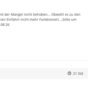
rd der Mängel nicht behoben... Obwohl es zu den 
en Einfahrt nicht mehr Funktioniert....bitte um 
.08.26
Zeitpunkt des Erstelle
Zeitpunkt des Erstell
Zur Äußerung
21 Std