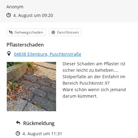
Anonym
Zeitpunkt des Erstellens
Zeitpunkt des Erstellens
Zur Äußerung
4. August um 09:20
Kategorie
Status
Gehwegschaden
Geschlossen
Pflasterschaden
Ort
04838 Eilenburg, Puschkinstraße
Dieser Schaden am Pflaster ist 
sicher leicht zu beheben....

Stolperfalle an der Einfahrt im 
Bereich Puschkinstr.97

Wäre schön wenn sich jemand 
darum kümmert.
Rückmeldung
Zeitpunkt des Erstellens
4. August um 11:31