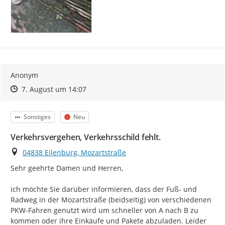
Anonym
Zeitpunkt des Erstellens
Zeitpunkt des Erstellens
Zur Äußerung
7. August um 14:07
Kategorie
Status
Sonstiges
Neu
Verkehrsvergehen, Verkehrsschild fehlt.
Ort
04838 Eilenburg, Mozartstraße
Sehr geehrte Damen und Herren,

ich möchte Sie darüber informieren, dass der Fuß- und 
Radweg in der Mozartstraße (beidseitig) von verschiedenen 
PKW-Fahren genutzt wird um schneller von A nach B zu 
kommen oder ihre Einkäufe und Pakete abzuladen. Leider 