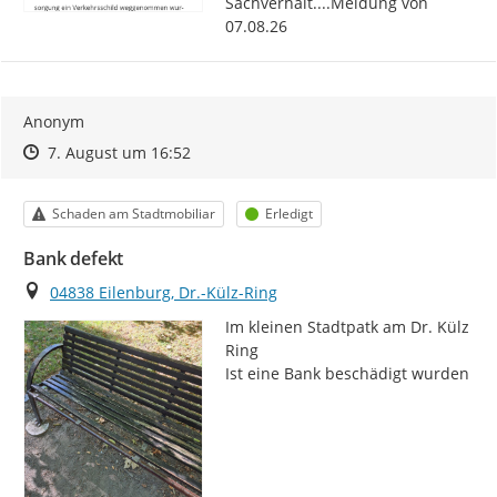
Sachverhalt....Meldung von 
07.08.26
Anonym
Zeitpunkt des Erstellens
Zeitpunkt des Erstellens
Zur Äußerung
7. August um 16:52
Kategorie
Status
Schaden am Stadtmobiliar
Erledigt
Bank defekt
Ort
04838 Eilenburg, Dr.-Külz-Ring
Im kleinen Stadtpatk am Dr. Külz 
Ring

Ist eine Bank beschädigt wurden