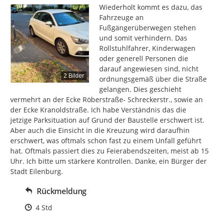
Wiederholt kommt es dazu, das 
Fahrzeuge an 
Fußgängerüberwegen stehen 
und somit verhindern. Das 
Rollstuhlfahrer, Kinderwagen 
oder generell Personen die 
darauf angewiesen sind, nicht 
2 Bilder
ordnungsgemäß über die Straße 
gelangen. Dies geschieht 
vermehrt an der Ecke Röberstraße- Schreckerstr., sowie an 
der Ecke Kranoldstraße. Ich habe Verständnis das die 
jetzige Parksituation auf Grund der Baustelle erschwert ist. 
Aber auch die Einsicht in die Kreuzung wird daraufhin 
erschwert, was oftmals schon fast zu einem Unfall geführt 
hat. Oftmals passiert dies zu Feierabendszeiten, meist ab 15 
Uhr. Ich bitte um stärkere Kontrollen. Danke, ein Bürger der 
Stadt Eilenburg.
Rückmeldung
Zeitpunkt des Erstellens
4 Std