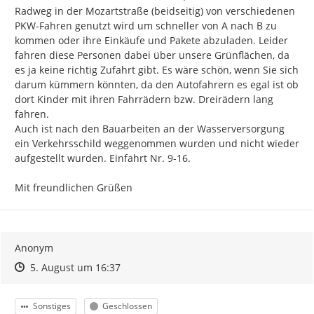
Radweg in der Mozartstraße (beidseitig) von verschiedenen 
PKW-Fahren genutzt wird um schneller von A nach B zu 
kommen oder ihre Einkäufe und Pakete abzuladen. Leider 
fahren diese Personen dabei über unsere Grünflächen, da 
es ja keine richtig Zufahrt gibt. Es wäre schön, wenn Sie sich 
darum kümmern könnten, da den Autofahrern es egal ist ob 
dort Kinder mit ihren Fahrrädern bzw. Dreirädern lang 
fahren.

Auch ist nach den Bauarbeiten an der Wasserversorgung 
ein Verkehrsschild weggenommen wurden und nicht wieder 
aufgestellt wurden. Einfahrt Nr. 9-16.

Mit freundlichen Grüßen
Anonym
Zeitpunkt des Erstellens
Zeitpunkt des Erstellens
Zur Äußerung
5. August um 16:37
Kategorie
Status
Sonstiges
Geschlossen