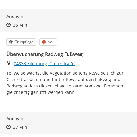
Anonym
Zeitpunkt des Erstellens
Zeitpunkt des Erstellens
Zur Äußerung
35 Min
Kategorie
Status
Grünpflege
Neu
Überwucherung Radweg Fußweg
Ort
04838 Eilenburg, Grenzstraße
Teilweise wächst die Vegetation seitens Rewe seitlich zur 
Grenzstrasse hin und hinter Rewe auf den Fußweg und 
Radweg sodass dieser teilweise kaum von zwei Personen 
gleichzeitig genutzt werden kann
Anonym
Zeitpunkt des Erstellens
Zeitpunkt des Erstellens
Zur Äußerung
37 Min