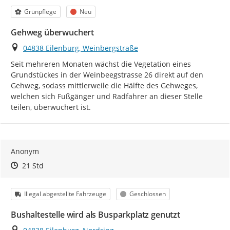
Kategorie
Status
Grünpflege
Neu
Gehweg überwuchert
Ort
04838 Eilenburg, Weinbergstraße
Seit mehreren Monaten wächst die Vegetation eines 
Grundstückes in der Weinbeegstrasse 26 direkt auf den 
Gehweg, sodass mittlerweile die Hälfte des Gehweges, 
welchen sich Fußgänger und Radfahrer an dieser Stelle 
teilen, überwuchert ist.
Anonym
Zeitpunkt des Erstellens
Zeitpunkt des Erstellens
Zur Äußerung
21 Std
Kategorie
Status
Illegal abgestellte Fahrzeuge
Geschlossen
Bushaltestelle wird als Busparkplatz genutzt
Ort