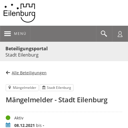
MENÜ
Portalnavigation
Beteiligungsportal
Stadt Eilenburg
Alle Beteiligungen
Mängelmelder
Stadt Eilenburg
Mängelmelder - Stadt Eilenburg
Status
Aktiv
Zeitraum
08.12.2021
bis
-