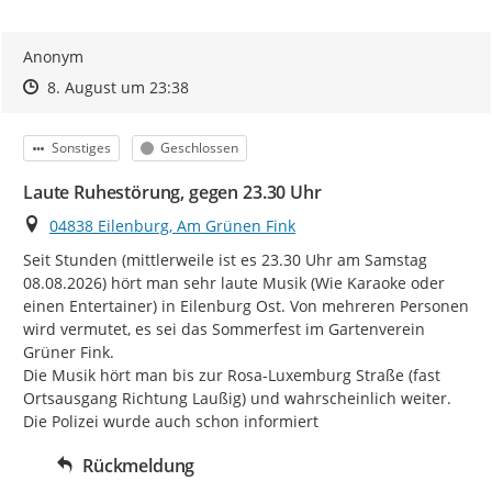
Anonym
Zeitpunkt des Erstellens
Zeitpunkt des Erstellens
Zur Äußerung
8. August um 23:38
Kategorie
Status
Sonstiges
Geschlossen
Laute Ruhestörung, gegen 23.30 Uhr
Ort
04838 Eilenburg, Am Grünen Fink
Seit Stunden (mittlerweile ist es 23.30 Uhr am Samstag 
08.08.2026) hört man sehr laute Musik (Wie Karaoke oder 
einen Entertainer) in Eilenburg Ost. Von mehreren Personen 
wird vermutet, es sei das Sommerfest im Gartenverein 
Grüner Fink.

Die Musik hört man bis zur Rosa-Luxemburg Straße (fast 
Ortsausgang Richtung Laußig) und wahrscheinlich weiter.

Die Polizei wurde auch schon informiert
Rückmeldung