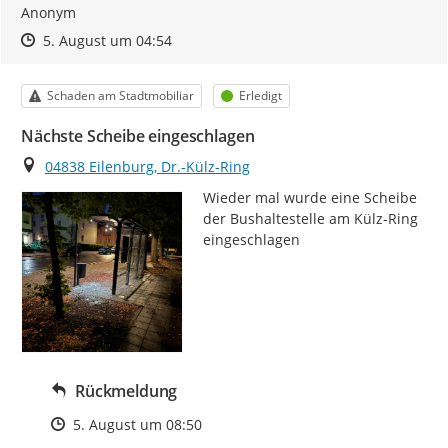
Anonym
Zeitpunkt des Erstellens
Zeitpunkt des Erstellens
Zur Äußerung
5. August um 04:54
Kategorie
Status
Schaden am Stadtmobiliar
Erledigt
Nächste Scheibe eingeschlagen
Ort
04838 Eilenburg, Dr.-Külz-Ring
Wieder mal wurde eine Scheibe 
der Bushaltestelle am Külz-Ring 
eingeschlagen
Rückmeldung
Zeitpunkt des Erstellens
5. August um 08:50