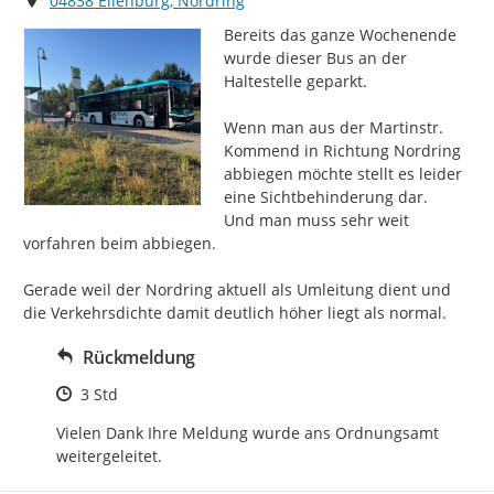
04838 Eilenburg, Nordring
Bereits das ganze Wochenende 
wurde dieser Bus an der 
Haltestelle geparkt.

Wenn man aus der Martinstr. 
Kommend in Richtung Nordring 
abbiegen möchte stellt es leider 
eine Sichtbehinderung dar.

Und man muss sehr weit 
vorfahren beim abbiegen.

Gerade weil der Nordring aktuell als Umleitung dient und 
die Verkehrsdichte damit deutlich höher liegt als normal.
Rückmeldung
Zeitpunkt des Erstellens
3 Std
Vielen Dank Ihre Meldung wurde ans Ordnungsamt 
weitergeleitet.