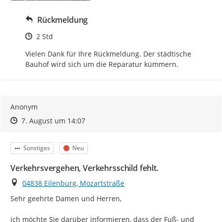
Rückmeldung
Zeitpunkt des Erstellens
2 Std
Vielen Dank für Ihre Rückmeldung. Der städtische 
Bauhof wird sich um die Reparatur kümmern.
Anonym
Zeitpunkt des Erstellens
Zeitpunkt des Erstellens
Zur Äußerung
7. August um 14:07
Kategorie
Status
Sonstiges
Neu
Verkehrsvergehen, Verkehrsschild fehlt.
Ort
04838 Eilenburg, Mozartstraße
Sehr geehrte Damen und Herren,

ich möchte Sie darüber informieren, dass der Fuß- und 