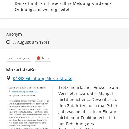
Danke für ihren Hinweis. Ihre Meldung wurde ans 
Ordnungsamt weitergeleitet.
Anonym
Zeitpunkt des Erstellens
Zeitpunkt des Erstellens
Zur Äußerung
7. August um 19:41
Kategorie
Status
Sonstiges
Neu
Mozartstraße
Ort
04838 Eilenburg, Mozartstraße
Trotz mehrfacher Hinweise am 
Vermieter...wird der Mängel 
nicht behoben... Obwohl es zu 
den Zufahrten auch mal Poller 
gab was bei der einen Einfahrt 
nicht mehr Funktioniert....bitte 
um Behebung des 