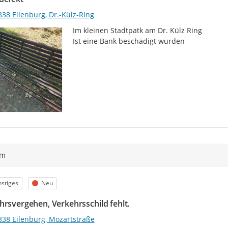
38 Eilenburg, Dr.-Külz-Ring
Im kleinen Stadtpatk am Dr. Külz Ring

Ist eine Bank beschädigt wurden
ym
egorie
Status
stiges
Neu
hrsvergehen, Verkehrsschild fehlt.
838 Eilenburg, Mozartstraße