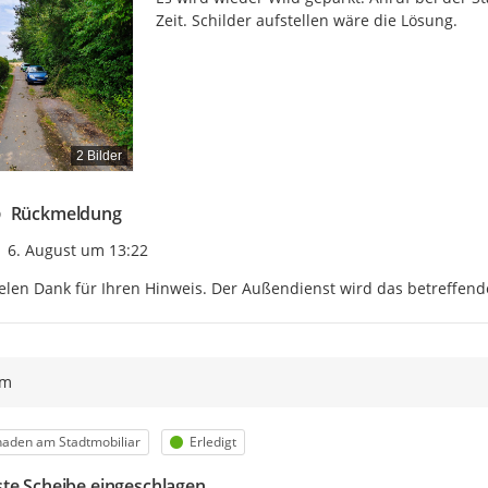
Zeit. Schilder aufstellen wäre die Lösung.
2 Bilder
Rückmeldung
Zeitpunkt des Erstellens
6. August um 13:22
elen Dank für Ihren Hinweis. Der Außendienst wird das betreffende 
ym
egorie
Status
aden am Stadtmobiliar
Erledigt
te Scheibe eingeschlagen