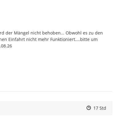
rd der Mängel nicht behoben... Obwohl es zu den 
en Einfahrt nicht mehr Funktioniert....bitte um 
.08.26
Zeitpunkt des Erstelle
Zeitpunkt des Erstell
Zur Äußerung
17 Std