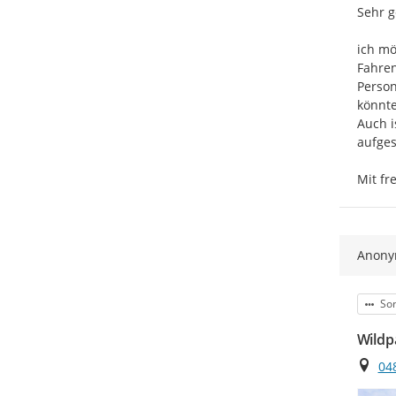
Sehr g
ich mö
Fahren
Person
könnte
Auch i
aufges
Mit fr
Anon
Kat
Son
Wildp
Ort
04