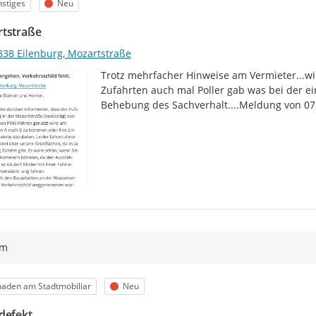
egorie
Status
stiges
Neu
tstraße
838 Eilenburg, Mozartstraße
Trotz mehrfacher Hinweise am Vermieter...wi
Zufahrten auch mal Poller gab was bei der ein
Behebung des Sachverhalt....Meldung von 07
ym
egorie
Status
aden am Stadtmobiliar
Neu
defekt