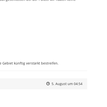
Gebiet künftig verstärkt bestreifen.
Zeitpunkt des Erstellens
Zeitpunkt des Erstellens
Zur Äußerung
5. August um 04:54