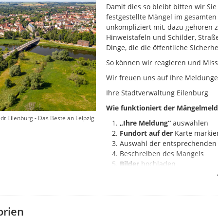
Damit dies so bleibt bitten wir Si
festgestellte Mängel im gesamten 
unkompliziert mit, dazu gehören 
Hinweistafeln und Schilder, Stra
Dinge, die die öffentliche Sicher
So können wir reagieren und Miss
Wir freuen uns auf Ihre Meldunge
Ihre Stadtverwaltung Eilenburg
Wie funktioniert der Mängelmeld
adt Eilenburg - Das Beste an Leipzig
„Ihre Meldung“
auswählen
Fundort auf der
Karte markie
Auswahl der entsprechende
Beschreiben des Mangels
Bilder
hochladen
Ihr Hinweis wird direkt an die ver
Status können Sie den aktuellen 
in der Auswahl zuerst neue Meld
orien
sind. Falls Sie Ihre Meldung darun