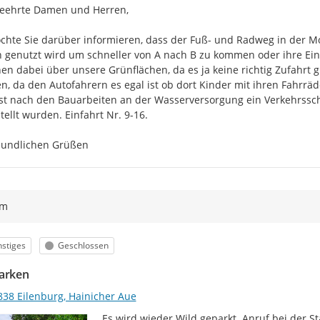
eehrte Damen und Herren,

chte Sie darüber informieren, dass der Fuß- und Radweg in der Mo
 genutzt wird um schneller von A nach B zu kommen oder ihre Eink
en dabei über unsere Grünflächen, da es ja keine richtig Zufahrt 
n, da den Autofahrern es egal ist ob dort Kinder mit ihren Fahrräd
st nach den Bauarbeiten an der Wasserversorgung ein Verkehrss
tellt wurden. Einfahrt Nr. 9-16.

eundlichen Grüßen
ym
egorie
Status
stiges
Geschlossen
arken
838 Eilenburg, Hainicher Aue
Es wird wieder Wild geparkt. Anruf bei der St