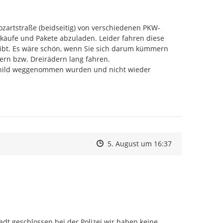
zartstraße (beidseitig) von verschiedenen PKW-
äufe und Pakete abzuladen. Leider fahren diese 
gibt. Es wäre schön, wenn Sie sich darum kümmern 
ern bzw. Dreirädern lang fahren.

child weggenommen wurden und nicht wieder 
Zeitpunkt des Erstellens
Zeitpunkt des Erstellens
Zur Äußerung
5. August um 16:37
adt geschlossen bei der Polizei wir haben keine 