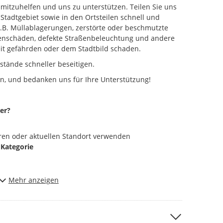
e mitzuhelfen und uns zu unterstützen. Teilen Sie uns
Stadtgebiet sowie in den Ortsteilen schnell und
z.B. Müllablagerungen, zerstörte oder beschmutzte
ßenschäden, defekte Straßenbeleuchtung und andere
heit gefährden oder dem Stadtbild schaden.
stände schneller beseitigen.
n, und bedanken uns für Ihre Unterstützung!
er?
ren oder aktuellen Standort verwenden
n
Kategorie
Mehr anzeigen
antwortliche Stelle weitergeleitet. Am angezeigten
Bearbeitungsstand erkennen. Der Mängelmelder zeigt
ungen und Nachrichten an, welche in Bearbeitung
ter nicht finden, dann setzen Sie den Status auf