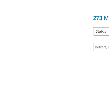
273
M
Status
4 Einträg
Suche na