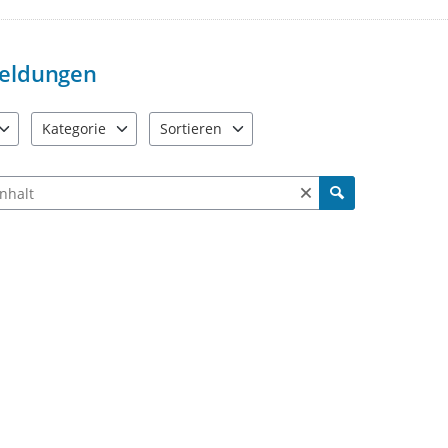
„Beendet“. Möglicherweise wurde I
eldungen
Kategorie
Sortieren
e verfügbar. Benutzen Sie "Pfeiltaste oben" und "Pfeiltaste unten"
18 Einträge verfügbar. Benutzen Sie "Pfeiltaste oben" und "Pf
2 Einträge verfügbar. Benutzen Sie "Pfeiltas
ch Meldungen und Kommentaren