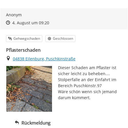
Anonym
Zeitpunkt des Erstellens
Zeitpunkt des Erstellens
Zur Äußerung
4. August um 09:20
Kategorie
Status
Gehwegschaden
Geschlossen
Pflasterschaden
Ort
04838 Eilenburg, Puschkinstraße
Dieser Schaden am Pflaster ist 
sicher leicht zu beheben....

Stolperfalle an der Einfahrt im 
Bereich Puschkinstr.97

Wäre schön wenn sich jemand 
darum kümmert.
Rückmeldung