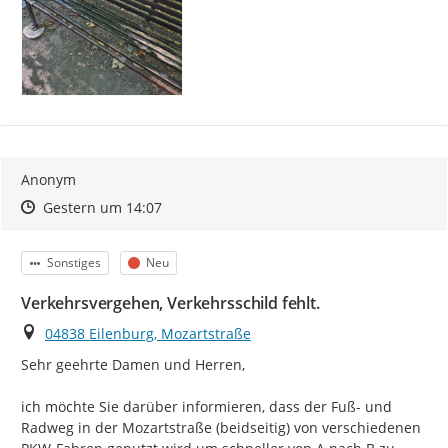
Anonym
Zeitpunkt des Erstellens
Zeitpunkt des Erstellens
Zur Äußerung
Gestern um 14:07
Kategorie
Status
Sonstiges
Neu
Verkehrsvergehen, Verkehrsschild fehlt.
Ort
04838 Eilenburg, Mozartstraße
Sehr geehrte Damen und Herren,

ich möchte Sie darüber informieren, dass der Fuß- und 
Radweg in der Mozartstraße (beidseitig) von verschiedenen 