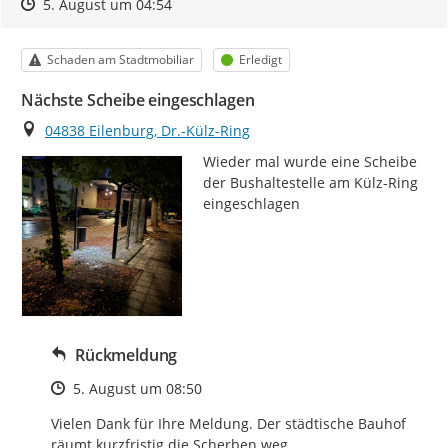
Zeitpunkt des Erstellens
Zeitpunkt des Erstellens
Zur Äußerung
5. August um 04:54
Kategorie
Status
Schaden am Stadtmobiliar
Erledigt
Nächste Scheibe eingeschlagen
Ort
04838 Eilenburg, Dr.-Külz-Ring
Wieder mal wurde eine Scheibe 
der Bushaltestelle am Külz-Ring 
eingeschlagen
Rückmeldung
Zeitpunkt des Erstellens
5. August um 08:50
Vielen Dank für Ihre Meldung. Der städtische Bauhof 
räumt kurzfristig die Scherben weg.