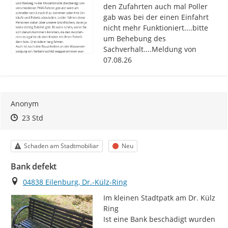
den Zufahrten auch mal Poller 
gab was bei der einen Einfahrt 
nicht mehr Funktioniert....bitte 
um Behebung des 
Sachverhalt....Meldung von 
07.08.26
Anonym
Zeitpunkt des Erstellens
Zeitpunkt des Erstellens
Zur Äußerung
23 Std
Kategorie
Status
Schaden am Stadtmobiliar
Neu
Bank defekt
Ort
04838 Eilenburg, Dr.-Külz-Ring
Im kleinen Stadtpatk am Dr. Külz 
Ring

Ist eine Bank beschädigt wurden