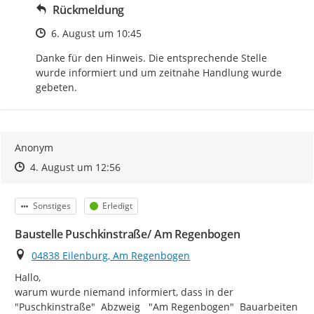
Rückmeldung
Zeitpunkt des Erstellens
6. August um 10:45
Danke für den Hinweis. Die entsprechende Stelle 
wurde informiert und um zeitnahe Handlung wurde 
gebeten.
Anonym
Zeitpunkt des Erstellens
Zeitpunkt des Erstellens
Zur Äußerung
4. August um 12:56
Kategorie
Status
Sonstiges
Erledigt
Baustelle Puschkinstraße/ Am Regenbogen
Ort
04838 Eilenburg, Am Regenbogen
Hallo,

warum wurde niemand informiert, dass in der 
"Puschkinstraße"  Abzweig   "Am Regenbogen"  Bauarbeiten 