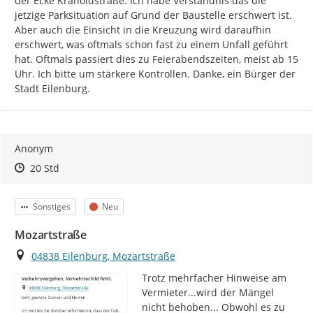
der Ecke Kranoldstraße. Ich habe Verständnis das die 
jetzige Parksituation auf Grund der Baustelle erschwert ist. 
Aber auch die Einsicht in die Kreuzung wird daraufhin 
erschwert, was oftmals schon fast zu einem Unfall geführt 
hat. Oftmals passiert dies zu Feierabendszeiten, meist ab 15 
Uhr. Ich bitte um stärkere Kontrollen. Danke, ein Bürger der 
Stadt Eilenburg.
Anonym
Zeitpunkt des Erstellens
Zeitpunkt des Erstellens
Zur Äußerung
20 Std
Kategorie
Status
Sonstiges
Neu
Mozartstraße
Ort
04838 Eilenburg, Mozartstraße
Trotz mehrfacher Hinweise am 
Vermieter...wird der Mängel 
nicht behoben... Obwohl es zu 