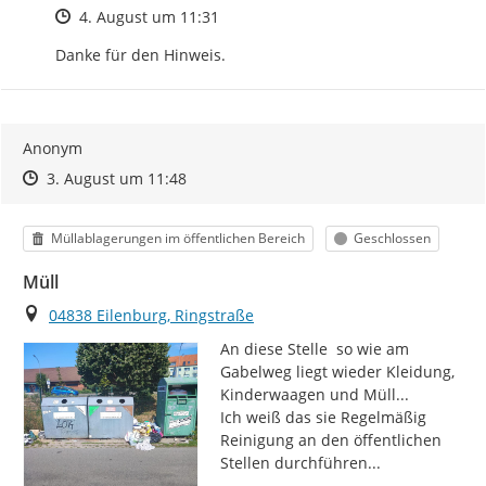
Zeitpunkt des Erstellens
4. August um 11:31
Danke für den Hinweis.
Anonym
Zeitpunkt des Erstellens
Zeitpunkt des Erstellens
Zur Äußerung
3. August um 11:48
Kategorie
Status
Müllablagerungen im öffentlichen Bereich
Geschlossen
Müll
Ort
04838 Eilenburg, Ringstraße
An diese Stelle  so wie am 
Gabelweg liegt wieder Kleidung, 
Kinderwaagen und Müll...

Ich weiß das sie Regelmäßig 
Reinigung an den öffentlichen 
Stellen durchführen...