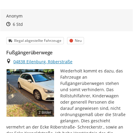
Anonym
Zeitpunkt des Erstellens
Zeitpunkt des Erstellens
Zur Äußerung
6 Std
Kategorie
Status
Illegal abgestellte Fahrzeuge
Neu
Fußgängerüberwege
Ort
04838 Eilenburg, Röberstraße
Wiederholt kommt es dazu, das 
Fahrzeuge an 
Fußgängerüberwegen stehen 
und somit verhindern. Das 
Rollstuhlfahrer, Kinderwagen 
oder generell Personen die 
darauf angewiesen sind, nicht 
2 Bilder
ordnungsgemäß über die Straße 
gelangen. Dies geschieht 
vermehrt an der Ecke Röberstraße- Schreckerstr., sowie an 