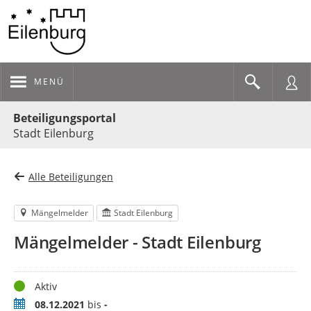
MENÜ
Portalnavigation
Beteiligungsportal
Stadt Eilenburg
Alle Beteiligungen
Mängelmelder
Stadt Eilenburg
Mängelmelder - Stadt Eilenburg
Status
Aktiv
Zeitraum
08.12.2021
bis
-