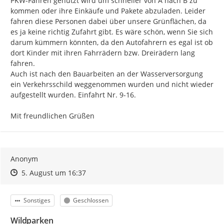
PKW-Fahren genutzt wird um schneller von A nach B zu 
kommen oder ihre Einkäufe und Pakete abzuladen. Leider 
fahren diese Personen dabei über unsere Grünflächen, da 
es ja keine richtig Zufahrt gibt. Es wäre schön, wenn Sie sich 
darum kümmern könnten, da den Autofahrern es egal ist ob 
dort Kinder mit ihren Fahrrädern bzw. Dreirädern lang 
fahren.

Auch ist nach den Bauarbeiten an der Wasserversorgung 
ein Verkehrsschild weggenommen wurden und nicht wieder 
aufgestellt wurden. Einfahrt Nr. 9-16.

Mit freundlichen Grüßen
Anonym
Zeitpunkt des Erstellens
Zeitpunkt des Erstellens
Zur Äußerung
5. August um 16:37
Kategorie
Status
Sonstiges
Geschlossen
Wildparken