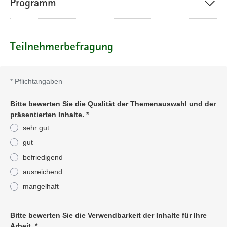
Programm
Teilnehmerbefragung
*
Pflichtangaben
Bitte bewerten Sie die Qualität der Themenauswahl und der
präsentierten Inhalte.
*
sehr gut
gut
befriedigend
ausreichend
mangelhaft
Pflichtangabe
Bitte bewerten Sie die Verwendbarkeit der Inhalte für Ihre
Arbeit.
*