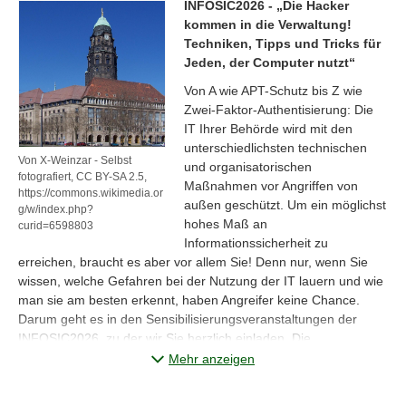
INFOSIC2026 - „Die Hacker
kommen in die Verwaltung!
Techniken, Tipps und Tricks für
Jeden, der Computer nutzt“
Von A wie APT-Schutz bis Z wie
Zwei-Faktor-Authentisierung: Die
IT Ihrer Behörde wird mit den
unterschiedlichsten technischen
Von X-Weinzar - Selbst
und organisatorischen
fotografiert, CC BY-SA 2.5,
Maßnahmen vor Angriffen von
https://commons.wikimedia.or
außen geschützt. Um ein möglichst
g/w/index.php?
hohes Maß an
curid=6598803
Informationssicherheit zu
erreichen, braucht es aber vor allem Sie! Denn nur, wenn Sie
wissen, welche Gefahren bei der Nutzung der IT lauern und wie
man sie am besten erkennt, haben Angreifer keine Chance.
Darum geht es in den Sensibilisierungsveranstaltungen der
INFOSIC2026, zu der wir Sie herzlich einladen. Die
Veranstaltung richtet sich ausdrücklich an ALLE Mitarbeiterinnen
Mehr anzeigen
und Mitarbeiter von Landes- und Kommunalbehörden. Es sind
KEINE IT-Experten-Veranstaltungen.