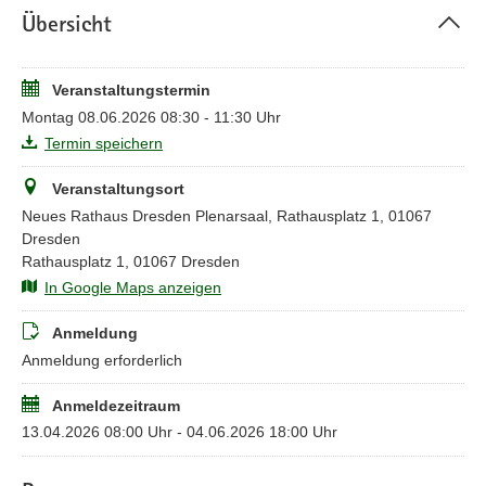
Übersicht
Die Anmeldung ist
ab dem 13. April 2026
möglich. Bitte
beachten Sie, dass Ihre Buchung erst verbindlich ist, sobald sie
vom Veranstalter bestätigt wurde. Die Veranstaltung ist für alle
Landes- und Kommunalbediensteten kostenfrei.
Veranstaltungstermin
Montag 08.06.2026 08:30 - 11:30 Uhr
Bitte nutzen Sie zur Anmeldung ausschließlich Ihre
Termin speichern
dienstliche E-Mailadresse. Bei Fragen zur Anmeldung
wenden Sie sich bitte an
INFOSIC@sk.sachsen.de
Veranstaltungsort
Neues Rathaus Dresden Plenarsaal, Rathausplatz 1, 01067
Dresden
Rathausplatz 1, 01067 Dresden
In Google Maps anzeigen
Anmeldung
Anmeldung erforderlich
Anmeldezeitraum
13.04.2026 08:00 Uhr - 04.06.2026 18:00 Uhr