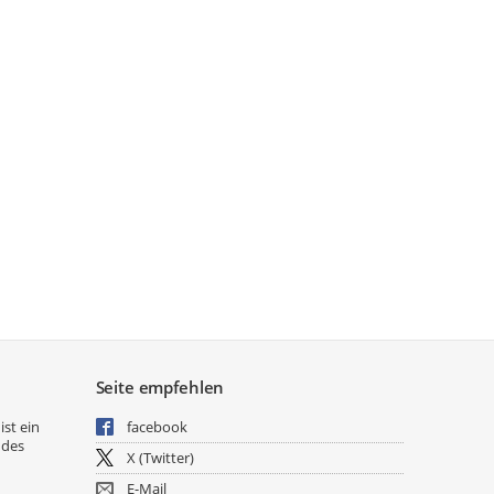
Seite empfehlen
ist ein
facebook
 des
X (Twitter)
E-Mail