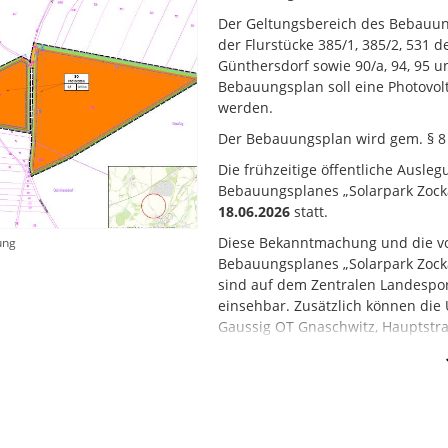
Der Geltungsbereich des Bebauung
der Flurstücke 385/1, 385/2, 531
Günthersdorf sowie 90/a, 94, 95 
Bebauungsplan soll eine Photovolt
werden.
Der Bebauungsplan wird gem. § 8 A
Die frühzeitige öffentliche Ausl
Bebauungsplanes „Solarpark Zock
18.06.2026
statt.
Diese Bekanntmachung und die vo
ung
Bebauungsplanes „Solarpark Zocka
sind auf dem Zentralen Landespo
einsehbar. Zusätzlich können di
Gaussig OT Gnaschwitz, Hauptstr
Öffnungszeiten oder nach Termin
der Planunterlagen erfolgt auße
gaussig.de/buergerbeteiligung.ht
Stellungnahmen von Vertretern de
Bebauungsplanes „Solarpark Zocka