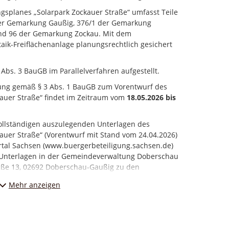
splanes „Solarpark Zockauer Straße“ umfasst Teile
 der Gemarkung Gaußig, 376/1 der Gemarkung
und 96 der Gemarkung Zockau. Mit dem
aik-Freiflächenanlage planungsrechtlich gesichert
bs. 3 BauGB im Parallelverfahren aufgestellt.
egung gemäß § 3 Abs. 1 BauGB zum Vorentwurf des
auer Straße“ findet im Zeitraum vom
18.05.2026 bis
llständigen auszulegenden Unterlagen des
uer Straße“ (Vorentwurf mit Stand vom 24.04.2026)
rtal Sachsen (www.buergerbeteiligung.sachsen.de)
e Unterlagen in der Gemeindeverwaltung Doberschau
aße 13, 02692 Doberschau-Gaußig zu den
vereinbarung eingesehen werden. Eine Bereitstellung
Mehr anzeigen
rdem unter https://www.doberschau-
ml.
r Öffentlichkeit zum Vorentwurf des
uer Straße“ können bis einschließlich
18.06.2026