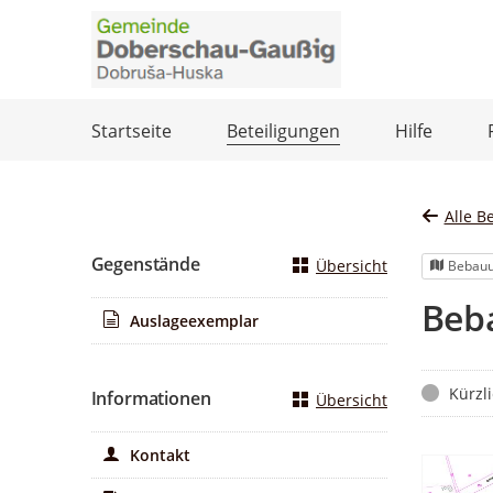
Portalnavigation
Startseite
Beteiligungen
Hilfe
Alle B
Gegenstände
Übersicht
Bebauu
Beb
Auslageexemplar
Status
Kürzl
Informationen
Übersicht
Kontakt