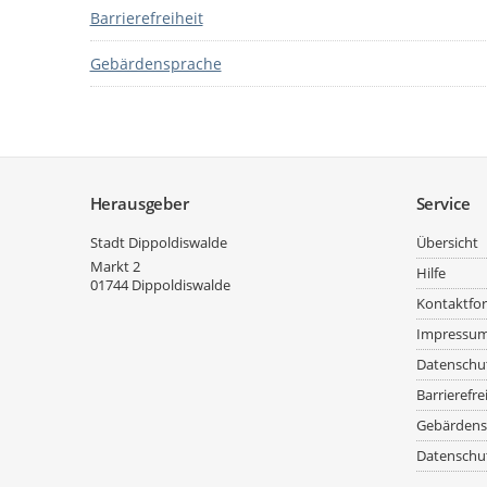
Barrierefreiheit
Gebärdensprache
Service
Herausgeber
Service
Stadt Dippoldiswalde
Übersicht
Markt 2
Hilfe
01744
Dippoldiswalde
Kontaktfo
Impressu
Datenschu
Barrierefre
Gebärdens
Datenschut