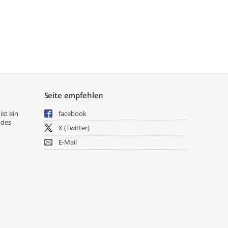
Seite empfehlen
ist ein
facebook
 des
X (Twitter)
E-Mail