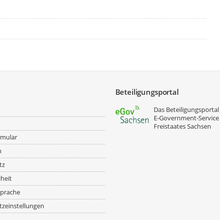
Beteiligungsportal
Das Beteiligungsportal 
E‑Government-Service
Freistaates Sachsen
rmular
m
tz
iheit
prache
zeinstellungen