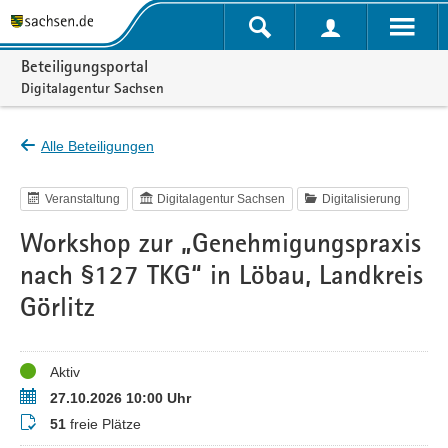
Portalnavigation
Beteiligungsportal
Digitalagentur Sachsen
Alle Beteiligungen
Veranstaltung
Digitalagentur Sachsen
Digitalisierung
Workshop zur „Genehmigungspraxis
nach §127 TKG“ in Löbau, Landkreis
Görlitz
Status
Aktiv
Termin
27.10.2026 10:00 Uhr
Buchungsstatus
51
freie Plätze