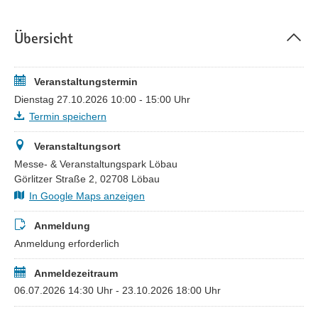
der Beantragung oder Anzeige zur Verlegung von TK-Linien
nach den aktuellen und potenziell neugestalteten §§ 125 und
Übersicht
127 TKG haben.
Der Workshop richtet sich gezielt an Mitarbeitende der
öffentlichen Hand, die innerhalb ihres Verantwortungsbereichs
Veranstaltungstermin
Genehmigungsverfahren zum Glasfaserausbau betreuen.
Dienstag 27.10.2026 10:00 - 15:00 Uhr
Insbesondere Mitarbeitende von Wegebaulastträgern auf Seiten
Termin speichern
der Kommunen, Landkreise und des Landesamtes für
Straßenbau und Verkehr (LASuV).
Veranstaltungsort
Die Workshops stehen zudem auch anderen Mitarbeitenden in
Messe- & Veranstaltungspark Löbau
den Verwaltungen mit Bezug zum Breitbandausbau sowie den
Görlitzer Straße 2, 02708 Löbau
ausbauenden TKU offen.
In Google Maps anzeigen
Sichern Sie sich jetzt Ihren Platz und erlangen Sie die
Anmeldung
notwendige Kompetenz und Handlungssicherheit für alle
Anmeldung erforderlich
aktuellen und zukünftigen Genehmigungsverfahren im
Breitbandausbau.
Anmeldezeitraum
06.07.2026 14:30 Uhr - 23.10.2026 18:00 Uhr