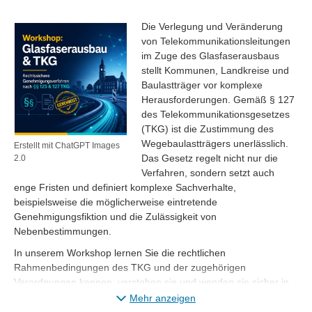
Die Verlegung und Veränderung
von Telekommunikationsleitungen
im Zuge des Glasfaserausbaus
stellt Kommunen, Landkreise und
Baulastträger vor komplexe
Herausforderungen. Gemäß § 127
des Telekommunikationsgesetzes
(TKG) ist die Zustimmung des
Wegebaulastträgers unerlässlich.
Erstellt mit ChatGPT Images
Das Gesetz regelt nicht nur die
2.0
Verfahren, sondern setzt auch
enge Fristen und definiert komplexe Sachverhalte,
beispielsweise die möglicherweise eintretende
Genehmigungsfiktion und die Zulässigkeit von
Nebenbestimmungen.
In unserem Workshop lernen Sie die rechtlichen
Rahmenbedingungen des TKG und der zugehörigen
Verordnungen kennen, verstehen sie und wenden sie sicher in
der Praxis an. Wir zeigen Ihnen auf, welche konkreten
Mehr anzeigen
Gestaltungs- und Eingriffsmöglichkeiten Sie als Kommune bei