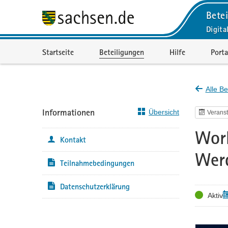
Betei
Digita
Portalnavigation
Startseite
Beteiligungen
Hilfe
Porta
Alle Be
Informationen
Übersicht
Veranst
Work
Kontakt
Werd
Teilnahmebedingungen
Datenschutzerklärung
Status
T
Aktiv