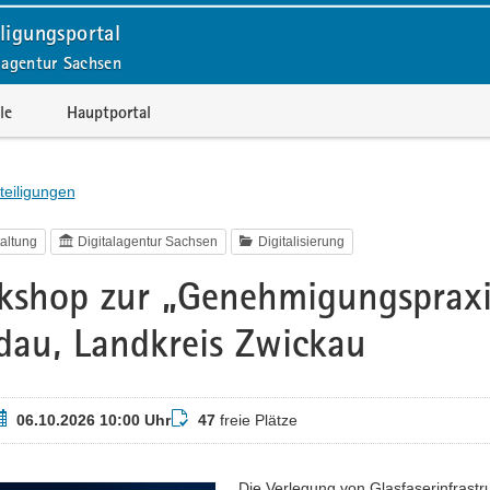
ligungsportal
lagentur Sachsen
le
Hauptportal
teiligungen
altung
Digitalagentur Sachsen
Digitalisierung
shop zur „Genehmigungspraxi
au, Landkreis Zwickau
ermin
Buchungsstatus
06.10.2026 10:00 Uhr
47
freie Plätze
Die Verlegung von Glasfaserinfrast