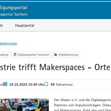
ligungsportal
lagentur Sachsen
le
Hauptportal
teiligungen
altung
Digitalagentur Sachsen
Digitalisierung
strie trifft Makerspaces - Ort
Termin
Teilnehmer
et
24.10.2024 15:00 Uhr
49
Teilnehmer
Der Maker e.V. und die Digitalagen
Rahmen von Impulsvorträgen, Disku
auf Makerspaces, FabLabs und Digit