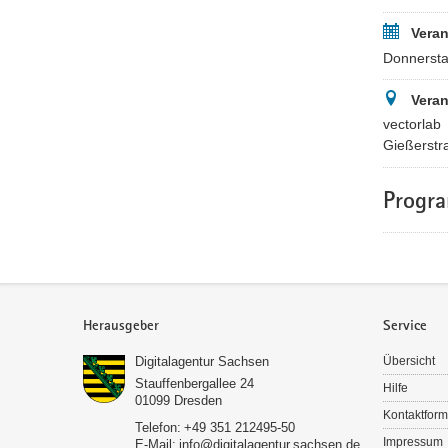
Veran
Donnersta
Veran
vectorlab
Gießerstr
Progr
Service
Herausgeber
Service
Digitalagentur Sachsen
Übersicht
Stauffenbergallee 24
Hilfe
01099
Dresden
Kontaktform
Telefon:
+49 351 212495-50
Impressum
E-Mail:
info@digitalagentur.sachsen.de