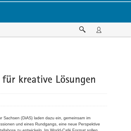
e für kreative Lösungen
tur Sachsen (DiAS) laden dazu ein, gemeinsam im
ssionen und eines Rundgangs, eine neue Perspektive
allabore zu entwickeln. Im World-Café Format sollen