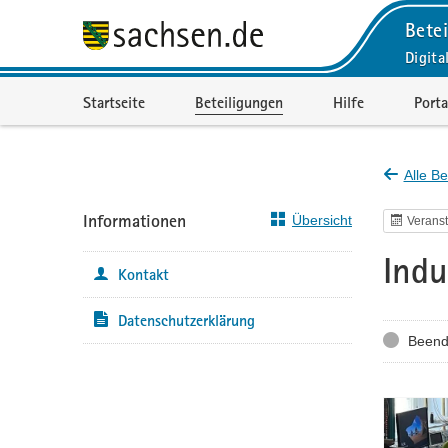
Betei
Digita
Portalnavigation
Startseite
Beteiligungen
Hilfe
Porta
Alle Be
Informationen
Übersicht
Veranst
Indu
Kontakt
Datenschutzerklärung
Status
Beend