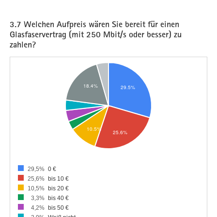
3.7 Welchen Aufpreis wären Sie bereit für einen
Glasfaservertrag (mit 250 Mbit/s oder besser) zu
zahlen?
29,5%
0 €
25,6%
bis 10 €
10,5%
bis 20 €
3,3%
bis 40 €
4,2%
bis 50 €