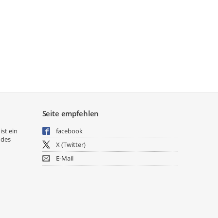
Seite empfehlen
ist ein
facebook
 des
X (Twitter)
E-Mail