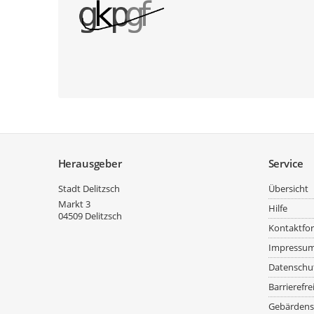
Service
Herausgeber
Service
Stadt Delitzsch
Übersicht
Markt 3
Hilfe
04509
Delitzsch
Kontaktfo
Impressu
Datenschu
Barrierefre
Gebärdens