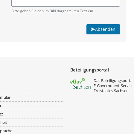
Pflichtangabe
Bitte geben Sie den im Bild dargestellten Text ein.
Absenden
Beteiligungsportal
Das Beteiligungsportal 
E‑Government-Service
Freistaates Sachsen
rmular
m
tz
iheit
prache