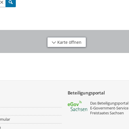
Karte öffnen
Beteiligungsportal
Das Beteiligungsportal 
E‑Government-Service
Freistaates Sachsen
rmular
m