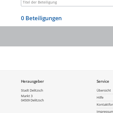
Suche nach Beteiligung
0
Beteiligungen
Service
Herausgeber
Service
Stadt Delitzsch
Übersicht
Markt 3
Hilfe
04509
Delitzsch
Kontaktfo
Impressu