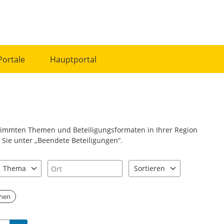
Portale
Hauptportal
stimmten Themen und Beteiligungsformaten in Ihrer Region
Sie unter „Beendete Beteiligungen“.
Ort
Thema
Sortieren
nd "Pfeiltaste unten" zum Navigieren.
zen Sie "Pfeiltaste oben" und "Pfeiltaste unten" zum Navigieren.
0 Einträge verfügbar. Benutzen Sie "Pfeiltaste oben" und "Pfeiltast
2 Einträge verfügbar. Benutz
chen