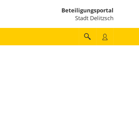
Beteiligungsportal
Stadt Delitzsch
e unten" zum Navigieren.
en Sie "Pfeiltaste oben" und "Pfeiltaste unten" zum Navigieren.