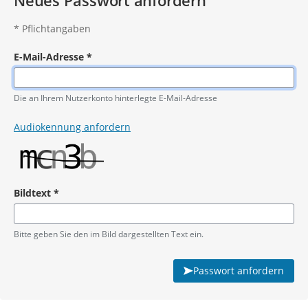
Neues Passwort anfordern
*
Pflichtangaben
E-Mail-Adresse
*
Pflichtangabe
Die an Ihrem Nutzerkonto hinterlegte E-Mail-Adresse
Audiokennung anfordern
Bildtext
*
Pflichtangabe
Bitte geben Sie den im Bild dargestellten Text ein.
Passwort anfordern