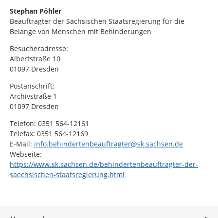
Stephan Pöhler
Beauftragter der Sächsischen Staatsregierung für die
Belange von Menschen mit Behinderungen
Besucheradresse:
Albertstraße 10
01097 Dresden
Postanschrift:
Archivstraße 1
01097 Dresden
Telefon: 0351 564-12161
Telefax: 0351 564-12169
E-Mail:
info.behindertenbeauftragter@sk.sachsen.de
Webseite:
https://www.sk.sachsen.de/behindertenbeauftragter-der-
saechsischen-staatsregierung.html
Service