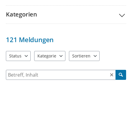
Kategorien
121
Meldungen
Status
Kategorie
Sortieren
4 Einträge verfügbar. Benutzen Sie "Pfeiltaste oben" und "Pfeil
6 Einträge verfügbar. Benutzen Sie "Pfeiltaste ob
2 Einträge verfügbar. Benutzen 
Suche nach Meldungen und Kommentaren