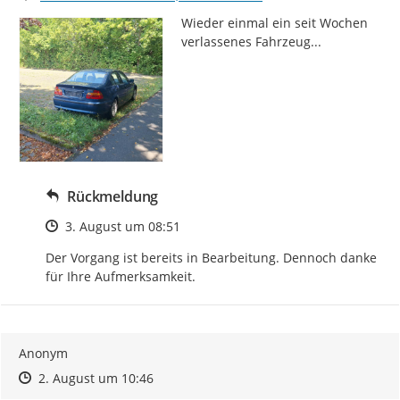
Wieder einmal ein seit Wochen 
verlassenes Fahrzeug...
Rückmeldung
Zeitpunkt des Erstellens
3. August um 08:51
Der Vorgang ist bereits in Bearbeitung. Dennoch danke 
für Ihre Aufmerksamkeit.
Anonym
Zeitpunkt des Erstellens
Zeitpunkt des Erstellens
Zur Äußerung
2. August um 10:46