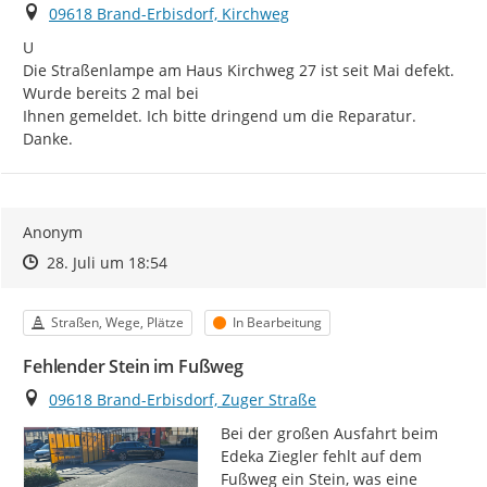
Ort
09618 Brand-Erbisdorf, Kirchweg
U

Die Straßenlampe am Haus Kirchweg 27 ist seit Mai defekt. 
Wurde bereits 2 mal bei

Ihnen gemeldet. Ich bitte dringend um die Reparatur. 
Danke.
Anonym
Zeitpunkt des Erstellens
Zeitpunkt des Erstellens
Zur Äußerung
28. Juli um 18:54
Kategorie
Status
Straßen, Wege, Plätze
In Bearbeitung
Fehlender Stein im Fußweg
Ort
09618 Brand-Erbisdorf, Zuger Straße
Bei der großen Ausfahrt beim 
Edeka Ziegler fehlt auf dem 
Fußweg ein Stein, was eine 