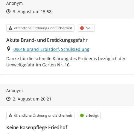
Anonym
Zeitpunkt des Erstellens
Zeitpunkt des Erstellens
Zur Äußerung
3. August um 15:58
Kategorie
Status
öffentliche Ordnung und Sicherheit
Neu
Akute Brand- und Erstickungsgefahr
Ort
09618 Brand-Erbisdorf, Schulsiedlung
Danke für die schnelle Klärung des Problems bezüglich der 
Umweltgefahr im Garten Nr. 16.
Anonym
Zeitpunkt des Erstellens
Zeitpunkt des Erstellens
Zur Äußerung
2. August um 20:21
Kategorie
Status
öffentliche Ordnung und Sicherheit
Erledigt
Keine Rasenpflege Friedhof