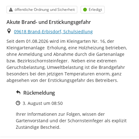
Kategorie
Status
öffentliche Ordnung und Sicherheit
Erledigt
Akute Brand- und Erstickungsgefahr
Ort
09618 Brand-Erbisdorf, Schulsiedlung
Seit dem 01.08.2026 wird im Kleingarten Nr. 16, der 
Kleingartenanlage  Erholung, eine Holzheizung betrieben, 
ohne Anmeldung und Abnahme durch die Gartenanlage 
bzw. Bezirksschornsteinfeger.  Neben eine extremen 
Geruchsbelastung, Umweltbelastung ist die Brandgefahr 
besonders bei den jetzigen Temperaturen enorm, ganz 
abgesehen von der Erstickungsgefahr des Betreibers.
Rückmeldung
Zeitpunkt des Erstellens
3. August um 08:50
Ihrer Informationen zur Folgen, wissen der 
Gartenvorstand und der Schornsteinfeger als explizit 
Zuständige Bescheid.