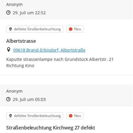
Anonym
Zeitpunkt des Erstellens
Zeitpunkt des Erstellens
Zur Äußerung
29. Juli um 22:52
Kategorie
Status
defekte Straßenbeleuchtung
Neu
Albertstrasse
Ort
09618 Brand-Erbisdorf, Albertstraße
Kaputte strassenlampe nach Grundstück Albertstr. 21 
Richtung Kino
Anonym
Zeitpunkt des Erstellens
Zeitpunkt des Erstellens
Zur Äußerung
29. Juli um 05:03
Kategorie
Status
defekte Straßenbeleuchtung
Neu
Straßenbeleuchtung Kirchweg 27 defekt