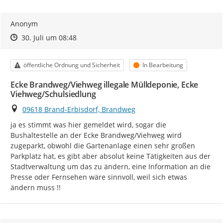
Anonym
Zeitpunkt des Erstellens
Zeitpunkt des Erstellens
Zur Äußerung
30. Juli um 08:48
Kategorie
Status
öffentliche Ordnung und Sicherheit
In Bearbeitung
Ecke Brandweg/Viehweg illegale Mülldeponie, Ecke
Viehweg/Schulsiedlung
Ort
09618 Brand-Erbisdorf, Brandweg
ja es stimmt was hier gemeldet wird, sogar die 
Bushaltestelle an der Ecke Brandweg/Viehweg wird 
zugeparkt, obwohl die Gartenanlage einen sehr großen 
Parkplatz hat, es gibt aber absolut keine Tätigkeiten aus der 
Stadtverwaltung um das zu ändern, eine Information an die 
Presse oder Fernsehen wäre sinnvoll, weil sich etwas 
ändern muss !!