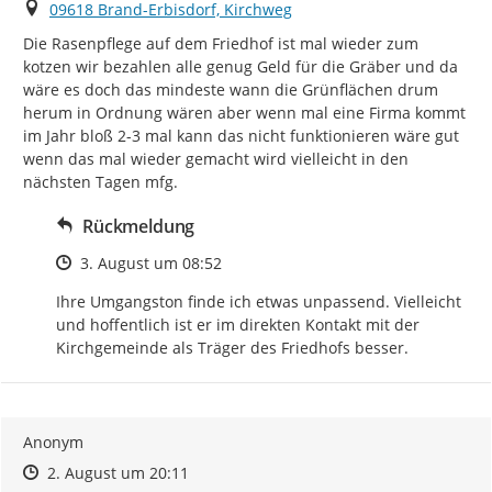
Ort
09618 Brand-Erbisdorf, Kirchweg
Die Rasenpflege auf dem Friedhof ist mal wieder zum 
kotzen wir bezahlen alle genug Geld für die Gräber und da 
wäre es doch das mindeste wann die Grünflächen drum 
herum in Ordnung wären aber wenn mal eine Firma kommt 
im Jahr bloß 2-3 mal kann das nicht funktionieren wäre gut 
wenn das mal wieder gemacht wird vielleicht in den 
nächsten Tagen mfg.
Rückmeldung
Zeitpunkt des Erstellens
3. August um 08:52
Ihre Umgangston finde ich etwas unpassend. Vielleicht 
und hoffentlich ist er im direkten Kontakt mit der 
Kirchgemeinde als Träger des Friedhofs besser.
Anonym
Zeitpunkt des Erstellens
Zeitpunkt des Erstellens
Zur Äußerung
2. August um 20:11