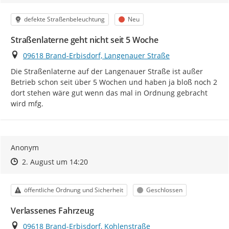
Kategorie
Status
defekte Straßenbeleuchtung
Neu
Straßenlaterne geht nicht seit 5 Woche
Ort
09618 Brand-Erbisdorf, Langenauer Straße
Die Straßenlaterne auf der Langenauer Straße ist außer 
Betrieb schon seit über 5 Wochen und haben ja bloß noch 2 
dort stehen wäre gut wenn das mal in Ordnung gebracht 
wird mfg.
Anonym
Zeitpunkt des Erstellens
Zeitpunkt des Erstellens
Zur Äußerung
2. August um 14:20
Kategorie
Status
öffentliche Ordnung und Sicherheit
Geschlossen
Verlassenes Fahrzeug
Ort
09618 Brand-Erbisdorf, Kohlenstraße