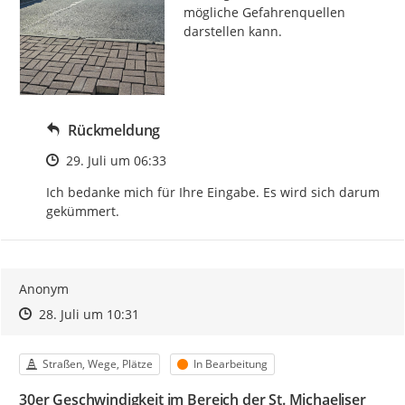
mögliche Gefahrenquellen 
darstellen kann.
Rückmeldung
Zeitpunkt des Erstellens
29. Juli um 06:33
Ich bedanke mich für Ihre Eingabe. Es wird sich darum 
gekümmert.
Anonym
Zeitpunkt des Erstellens
Zeitpunkt des Erstellens
Zur Äußerung
28. Juli um 10:31
Kategorie
Status
Straßen, Wege, Plätze
In Bearbeitung
30er Geschwindigkeit im Bereich der St. Michaeliser