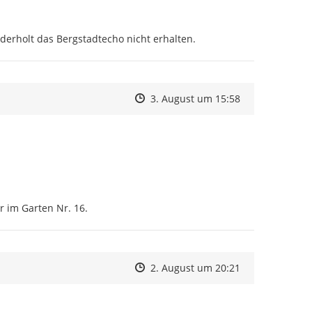
rholt das Bergstadtecho nicht erhalten.
Zeitpunkt des Erstellens
Zeitpunkt des Erstellens
Zur Äußerung
3. August um 15:58
 im Garten Nr. 16.
Zeitpunkt des Erstellens
Zeitpunkt des Erstellens
Zur Äußerung
2. August um 20:21