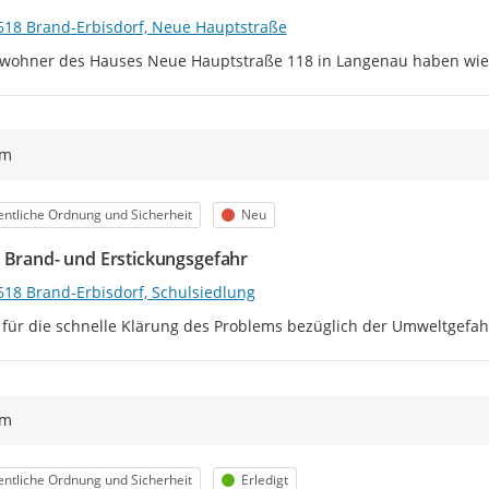
618 Brand-Erbisdorf, Neue Hauptstraße
wohner des Hauses Neue Hauptstraße 118 in Langenau haben wiede
ym
egorie
Status
entliche Ordnung und Sicherheit
Neu
 Brand- und Erstickungsgefahr
618 Brand-Erbisdorf, Schulsiedlung
für die schnelle Klärung des Problems bezüglich der Umweltgefahr
ym
egorie
Status
entliche Ordnung und Sicherheit
Erledigt