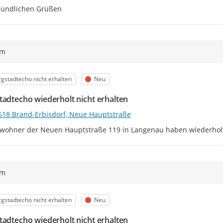
eundlichen Grüßen
ym
egorie
Status
gstadtecho nicht erhalten
Neu
tadtecho wiederholt nicht erhalten
618 Brand-Erbisdorf, Neue Hauptstraße
wohner der Neuen Hauptstraße 119 in Langenau haben wiederholt 
ym
egorie
Status
gstadtecho nicht erhalten
Neu
tadtecho wiederholt nicht erhalten