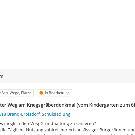
ym
egorie
Status
aßen, Wege, Plätze
In Bearbeitung
ter Weg am Kriegsgräberdenkmal (vom Kindergarten zum öff
618 Brand-Erbisdorf, Schulsiedlung
s möglich den Weg Grundhaltung zu sanieren?

die Tägliche Nutzung zahlreicher ortsansässiger Bürger/innen und