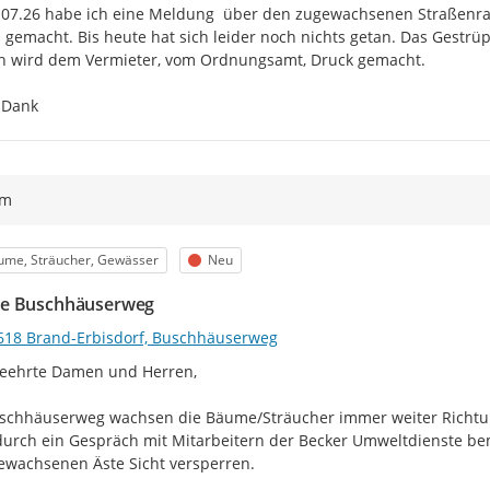
07.26 habe ich eine Meldung  über den zugewachsenen Straßenran
 gemacht. Bis heute hat sich leider noch nichts getan. Das Gestrü
h wird dem Vermieter, vom Ordnungsamt, Druck gemacht.

 Dank
ym
egorie
Status
ume, Sträucher, Gewässer
Neu
e Buschhäuserweg
618 Brand-Erbisdorf, Buschhäuserweg
eehrte Damen und Herren,

chhäuserweg wachsen die Bäume/Sträucher immer weiter Richtung
urch ein Gespräch mit Mitarbeitern der Becker Umweltdienste bem
wachsenen Äste Sicht versperren.
