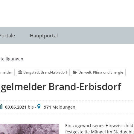
Portale
Hauptportal
eteiligungen
lmelder
Bergstadt Brand-Erbisdorf
Umwelt, Klima und Energie
gelmelder Brand-Erbisdorf
eitraum
Meldungen
03.05.2021
bis
-
971
Meldungen
Ein zugewachsenes Hinweisschild 
festgestellte Mängel im Stadtgebi