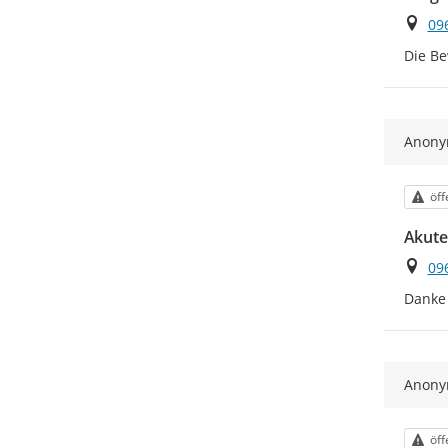
Ort
09
Die Be
Anon
Kat
öff
Akute
Ort
09
Danke 
Anon
Kat
öff