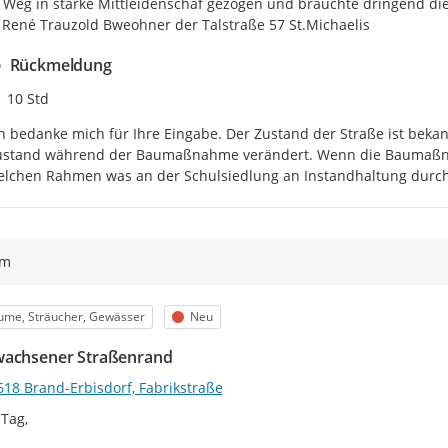
r Weg in starke Mittleidenschaf gezogen und bräuchte dringend die
René Trauzold Bweohner der Talstraße 57 St.Michaelis
Rückmeldung
Zeitpunkt des Erstellens
10 Std
h bedanke mich für Ihre Eingabe. Der Zustand der Straße ist bekan
ustand während der Baumaßnahme verändert. Wenn die Baumaßnahme
elchen Rahmen was an der Schulsiedlung an Instandhaltung durch
ym
egorie
Status
ume, Sträucher, Gewässer
Neu
achsener Straßenrand
618 Brand-Erbisdorf, Fabrikstraße
Tag,
