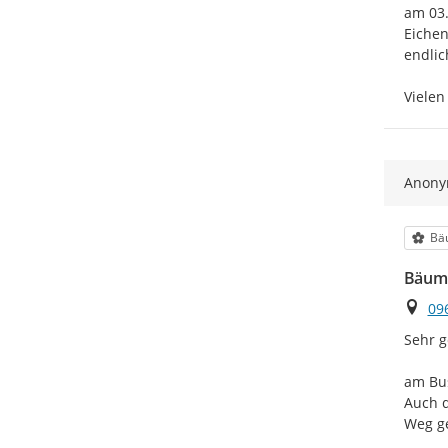
am 03.
Eichen
endlic
Vielen
Anon
Kat
Bä
Bäum
Ort
09
Sehr g
am Bus
Auch d
Weg ge