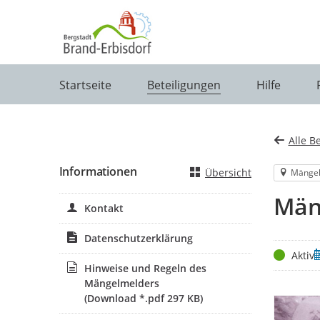
Portalnavigation
Startseite
Beteiligungen
Hilfe
Alle B
Informationen
Übersicht
Mänge
Män
Kontakt
Datenschutzerklärung
Status
Z
Aktiv
Hinweise und Regeln des
Mängelmelders
(Download *.pdf 297 KB)