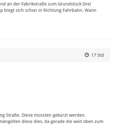
d an der Fabrikstraße zum Grundstück Drei 
pp biegt sich schon in Richtung Fahrbahn. Wann 
Zeitpunkt des Erstelle
Zeitpunkt des Erstell
Zur Äußerung
17 Std
 Straße. Diese müssten gekürzt werden.

ängelten diese dies, da gerade die weit oben zum 