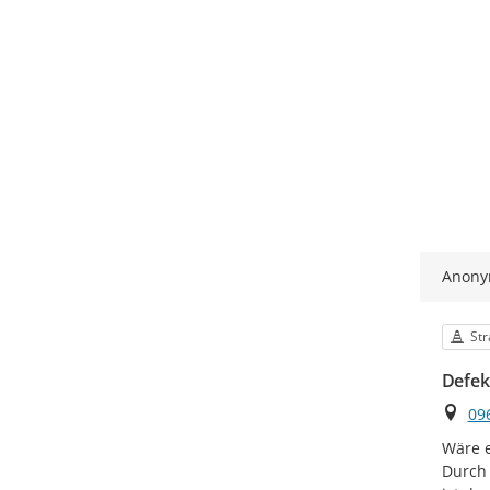
Anon
Kat
Str
Defek
Ort
09
Wäre e
Durch 