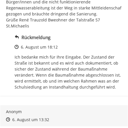
Bürger/innen und die nicht funktionierende 
Regenwasserableitung ist der Weg in starke Mittleidenschaf 
gezogen und bräuchte dringend die Sanierung.

Grüße René Trauzold Bweohner der Talstraße 57 
St.Michaelis
Rückmeldung
Zeitpunkt des Erstellens
6. August um 18:12
Ich bedanke mich für Ihre Eingabe. Der Zustand der 
Straße ist bekannt und es wird auch dokumentiert, ob 
sicher der Zustand während der Baumaßnahme 
verändert. Wenn die Baumaßnahme abgeschlossen ist, 
wird ermittelt, ob und im welchen Rahmen was an der 
Schulsiedlung an Instandhaltung durchgeführt wird.
Anonym
Zeitpunkt des Erstellens
Zeitpunkt des Erstellens
Zur Äußerung
6. August um 13:32