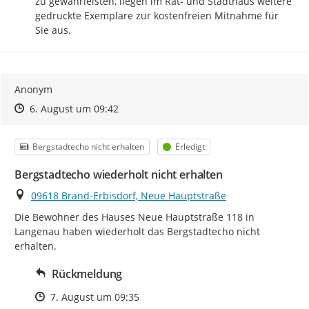
zu gewährleisten, liegen im Rat- und Stadthaus weitere 
gedruckte Exemplare zur kostenfreien Mitnahme für 
Sie aus.
Anonym
Zeitpunkt des Erstellens
Zeitpunkt des Erstellens
Zur Äußerung
6. August um 09:42
Kategorie
Status
Bergstadtecho nicht erhalten
Erledigt
Bergstadtecho wiederholt nicht erhalten
Ort
09618 Brand-Erbisdorf, Neue Hauptstraße
Die Bewohner des Hauses Neue Hauptstraße 118 in 
Langenau haben wiederholt das Bergstadtecho nicht 
erhalten.
Rückmeldung
Zeitpunkt des Erstellens
7. August um 09:35