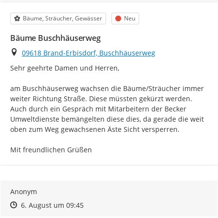
Kategorie
Status
Bäume, Sträucher, Gewässer
Neu
Bäume Buschhäuserweg
Ort
09618 Brand-Erbisdorf, Buschhäuserweg
Sehr geehrte Damen und Herren,

am Buschhäuserweg wachsen die Bäume/Sträucher immer 
weiter Richtung Straße. Diese müssten gekürzt werden.

Auch durch ein Gespräch mit Mitarbeitern der Becker 
Umweltdienste bemängelten diese dies, da gerade die weit 
oben zum Weg gewachsenen Äste Sicht versperren.

Mit freundlichen Grüßen
Anonym
Zeitpunkt des Erstellens
Zeitpunkt des Erstellens
Zur Äußerung
6. August um 09:45