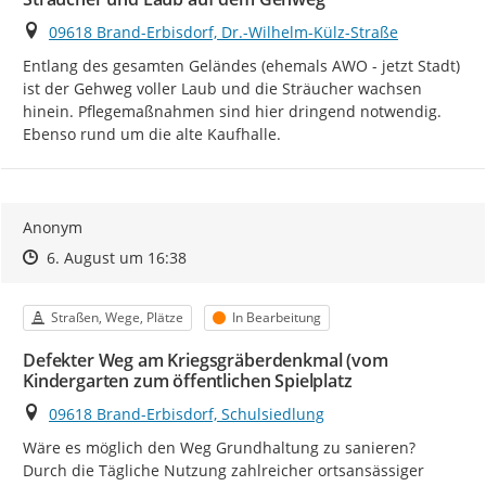
Ort
09618 Brand-Erbisdorf, Dr.-Wilhelm-Külz-Straße
Entlang des gesamten Geländes (ehemals AWO - jetzt Stadt) 
ist der Gehweg voller Laub und die Sträucher wachsen 
hinein. Pflegemaßnahmen sind hier dringend notwendig.

Ebenso rund um die alte Kaufhalle.
Anonym
Zeitpunkt des Erstellens
Zeitpunkt des Erstellens
Zur Äußerung
6. August um 16:38
Kategorie
Status
Straßen, Wege, Plätze
In Bearbeitung
Defekter Weg am Kriegsgräberdenkmal (vom
Kindergarten zum öffentlichen Spielplatz
Ort
09618 Brand-Erbisdorf, Schulsiedlung
Wäre es möglich den Weg Grundhaltung zu sanieren?

Durch die Tägliche Nutzung zahlreicher ortsansässiger 