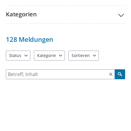
Kategorien
128
Meldungen
Status
Kategorie
Sortieren
4 Einträge verfügbar. Benutzen Sie "Pfeiltaste oben" und "Pfeil
7 Einträge verfügbar. Benutzen Sie "Pfeiltaste ob
2 Einträge verfügbar. Benutzen 
Suche nach Meldungen und Kommentaren