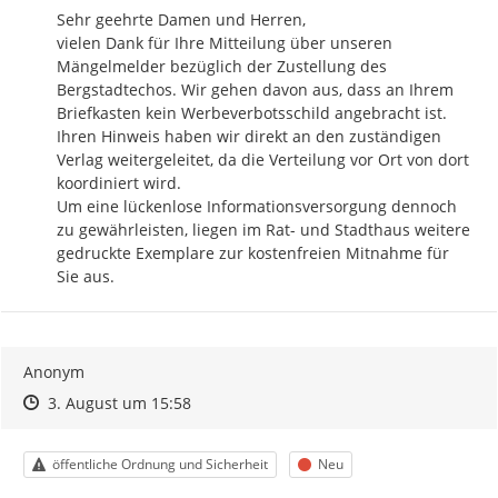
Sehr geehrte Damen und Herren,

vielen Dank für Ihre Mitteilung über unseren 
Mängelmelder bezüglich der Zustellung des 
Bergstadtechos. Wir gehen davon aus, dass an Ihrem 
Briefkasten kein Werbeverbotsschild angebracht ist.

Ihren Hinweis haben wir direkt an den zuständigen 
Verlag weitergeleitet, da die Verteilung vor Ort von dort 
koordiniert wird.

Um eine lückenlose Informationsversorgung dennoch 
zu gewährleisten, liegen im Rat- und Stadthaus weitere 
gedruckte Exemplare zur kostenfreien Mitnahme für 
Sie aus.
Anonym
Zeitpunkt des Erstellens
Zeitpunkt des Erstellens
Zur Äußerung
3. August um 15:58
Kategorie
Status
öffentliche Ordnung und Sicherheit
Neu