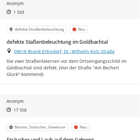
Anonym
Zeitpunkt des Erstellens
Zeitpunkt des Erstellens
Zur Äußerung
1 Std
Kategorie
Status
defekte Straßenbeleuchtung
Neu
defekte Staßenbeleuchtung im Goldbachtal
Ort
09618 Brand-Erbisdorf, Dr.-Wilhelm-Külz-Straße
Die zwei Straßenlaternen vor dem Ortseingangsschild im 
Goldbachtal sind defekt. (Von der Straße "Am Bechert 
Glück" kommend)
Anonym
Zeitpunkt des Erstellens
Zeitpunkt des Erstellens
Zur Äußerung
17 Std
Kategorie
Status
Bäume, Sträucher, Gewässer
Neu
Sträucher und Laub auf dem Gehweg