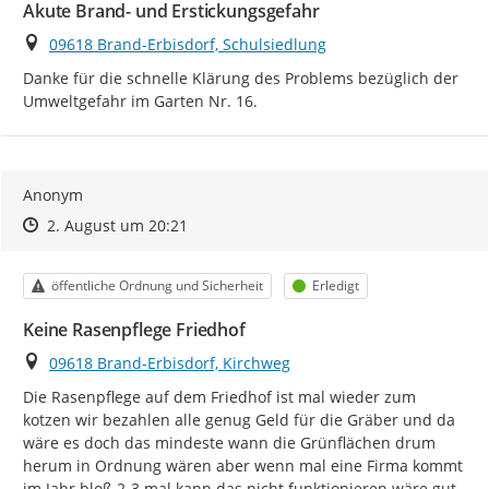
Akute Brand- und Erstickungsgefahr
Ort
09618 Brand-Erbisdorf, Schulsiedlung
Danke für die schnelle Klärung des Problems bezüglich der 
Umweltgefahr im Garten Nr. 16.
Anonym
Zeitpunkt des Erstellens
Zeitpunkt des Erstellens
Zur Äußerung
2. August um 20:21
Kategorie
Status
öffentliche Ordnung und Sicherheit
Erledigt
Keine Rasenpflege Friedhof
Ort
09618 Brand-Erbisdorf, Kirchweg
Die Rasenpflege auf dem Friedhof ist mal wieder zum 
kotzen wir bezahlen alle genug Geld für die Gräber und da 
wäre es doch das mindeste wann die Grünflächen drum 
herum in Ordnung wären aber wenn mal eine Firma kommt 
im Jahr bloß 2-3 mal kann das nicht funktionieren wäre gut 