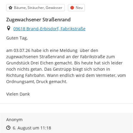
Kategorie
Status
Bäume, Sträucher, Gewässer
Neu
Zugewachsener Straßenrand
Ort
09618 Brand-Erbisdorf, Fabrikstraße
Guten Tag,

am 03.07.26 habe ich eine Meldung  über den 
zugewachsenen Straßenrand an der Fabrikstraße zum 
Grundstück Drei Eichen gemacht. Bis heute hat sich leider 
noch nichts getan. Das Gestrüpp biegt sich schon in 
Richtung Fahrbahn. Wann endlich wird dem Vermieter, vom 
Ordnungsamt, Druck gemacht.

Vielen Dank
Anonym
Zeitpunkt des Erstellens
Zeitpunkt des Erstellens
Zur Äußerung
6. August um 11:18