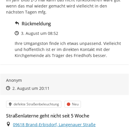
wenn das mal wieder gemacht wird vielleicht in den 
nächsten Tagen mfg.
Rückmeldung
Zeitpunkt des Erstellens
3. August um 08:52
Ihre Umgangston finde ich etwas unpassend. Vielleicht 
und hoffentlich ist er im direkten Kontakt mit der 
Kirchgemeinde als Träger des Friedhofs besser.
Anonym
Zeitpunkt des Erstellens
Zeitpunkt des Erstellens
Zur Äußerung
2. August um 20:11
Kategorie
Status
defekte Straßenbeleuchtung
Neu
Straßenlaterne geht nicht seit 5 Woche
Ort
09618 Brand-Erbisdorf, Langenauer Straße