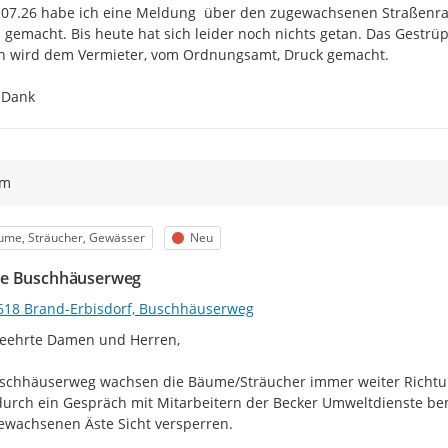
07.26 habe ich eine Meldung  über den zugewachsenen Straßenran
 gemacht. Bis heute hat sich leider noch nichts getan. Das Gestrü
h wird dem Vermieter, vom Ordnungsamt, Druck gemacht.

 Dank
ym
egorie
Status
ume, Sträucher, Gewässer
Neu
e Buschhäuserweg
618 Brand-Erbisdorf, Buschhäuserweg
eehrte Damen und Herren,

chhäuserweg wachsen die Bäume/Sträucher immer weiter Richtung
urch ein Gespräch mit Mitarbeitern der Becker Umweltdienste bem
wachsenen Äste Sicht versperren.
