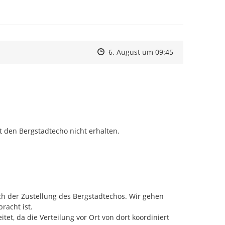
Zeitpunkt des Erstellens
Zeitpunkt des Erstellens
Zur Äußerung
6. August um 09:45
den Bergstadtecho nicht erhalten.
h der Zustellung des Bergstadtechos. Wir gehen 
acht ist.

et, da die Verteilung vor Ort von dort koordiniert 