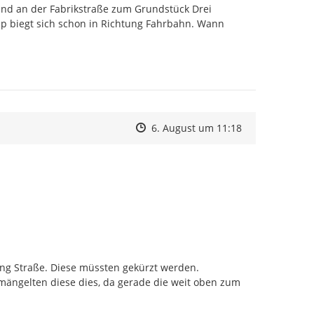
d an der Fabrikstraße zum Grundstück Drei 
pp biegt sich schon in Richtung Fahrbahn. Wann 
Zeitpunkt des Erstellens
Zeitpunkt des Erstellens
Zur Äußerung
6. August um 11:18
 Straße. Diese müssten gekürzt werden.

ängelten diese dies, da gerade die weit oben zum 