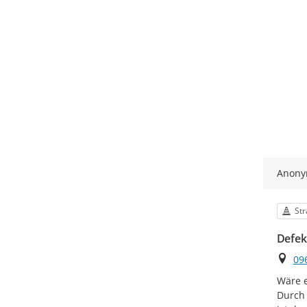
Anon
Kat
Str
Defek
Ort
09
Wäre e
Durch 