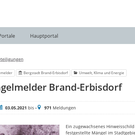
Portale
Hauptportal
eteiligungen
lmelder
Bergstadt Brand-Erbisdorf
Umwelt, Klima und Energie
gelmelder Brand-Erbisdorf
eitraum
Meldungen
03.05.2021
bis
-
971
Meldungen
Ein zugewachsenes Hinweisschild 
festgestellte Mängel im Stadtgebi