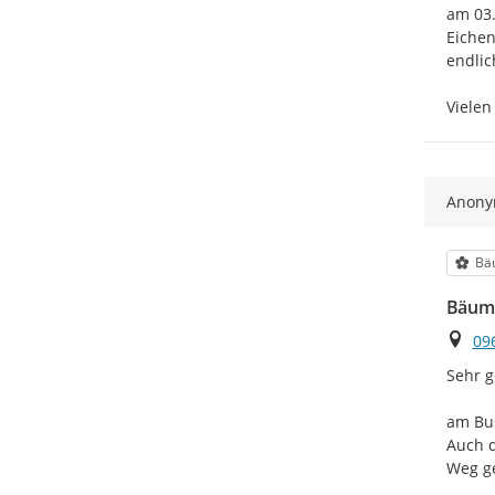
am 03.
Eichen
endlic
Vielen
Anon
Kat
Bä
Bäum
Ort
09
Sehr g
am Bus
Auch d
Weg ge