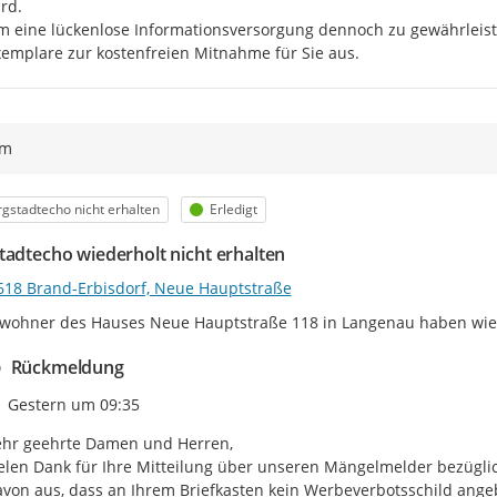
rd.

 eine lückenlose Informationsversorgung dennoch zu gewährleiste
emplare zur kostenfreien Mitnahme für Sie aus.
ym
egorie
Status
gstadtecho nicht erhalten
Erledigt
tadtecho wiederholt nicht erhalten
618 Brand-Erbisdorf, Neue Hauptstraße
wohner des Hauses Neue Hauptstraße 118 in Langenau haben wiede
Rückmeldung
Zeitpunkt des Erstellens
Gestern um 09:35
hr geehrte Damen und Herren,

elen Dank für Ihre Mitteilung über unseren Mängelmelder bezüglic
von aus, dass an Ihrem Briefkasten kein Werbeverbotsschild angebr