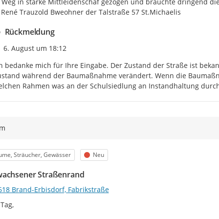
r Weg in starke Mittleidenschaf gezogen und bräuchte dringend die
René Trauzold Bweohner der Talstraße 57 St.Michaelis
Rückmeldung
Zeitpunkt des Erstellens
6. August um 18:12
h bedanke mich für Ihre Eingabe. Der Zustand der Straße ist bekan
ustand während der Baumaßnahme verändert. Wenn die Baumaßnahme
elchen Rahmen was an der Schulsiedlung an Instandhaltung durch
ym
egorie
Status
ume, Sträucher, Gewässer
Neu
achsener Straßenrand
618 Brand-Erbisdorf, Fabrikstraße
Tag,
