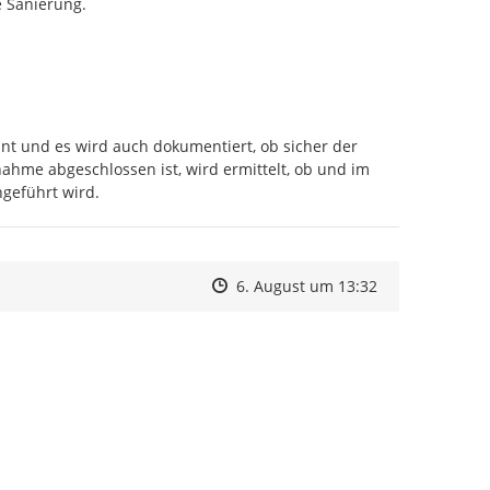
 Sanierung.

nt und es wird auch dokumentiert, ob sicher der 
 abgeschlossen ist, wird ermittelt, ob und im 
geführt wird.
Zeitpunkt des Erstellens
Zeitpunkt des Erstellens
Zur Äußerung
6. August um 13:32