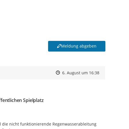
Meldung abgeben
Zeitpunkt des Erstellens
Zeitpunkt des Erstellens
Zur Äußerung
6. August um 16:38
entlichen Spielplatz
 die nicht funktionierende Regenwasserableitung 