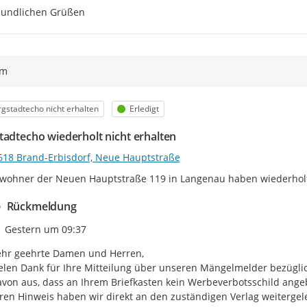
eundlichen Grüßen
ym
egorie
Status
gstadtecho nicht erhalten
Erledigt
tadtecho wiederholt nicht erhalten
618 Brand-Erbisdorf, Neue Hauptstraße
wohner der Neuen Hauptstraße 119 in Langenau haben wiederholt 
Rückmeldung
Zeitpunkt des Erstellens
Gestern um 09:37
hr geehrte Damen und Herren,

elen Dank für Ihre Mitteilung über unseren Mängelmelder bezüglic
von aus, dass an Ihrem Briefkasten kein Werbeverbotsschild angebr
ren Hinweis haben wir direkt an den zuständigen Verlag weitergeleit