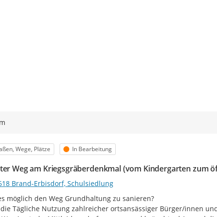
ym
egorie
Status
aßen, Wege, Plätze
In Bearbeitung
ter Weg am Kriegsgräberdenkmal (vom Kindergarten zum öff
618 Brand-Erbisdorf, Schulsiedlung
s möglich den Weg Grundhaltung zu sanieren?

die Tägliche Nutzung zahlreicher ortsansässiger Bürger/innen und