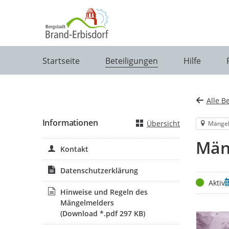
Portalnavigation
Startseite
Beteiligungen
Hilfe
Alle B
Informationen
Übersicht
Mänge
Män
Kontakt
Datenschutzerklärung
Status
Z
Aktiv
Hinweise und Regeln des
Mängelmelders
(Download *.pdf 297 KB)