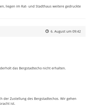
n, liegen im Rat- und Stadthaus weitere gedruckte 
Zeitpunkt des Erstellens
Zeitpunkt des Erstellens
Zur Äußerung
6. August um 09:42
rholt das Bergstadtecho nicht erhalten.
h der Zustellung des Bergstadtechos. Wir gehen 
acht ist.
