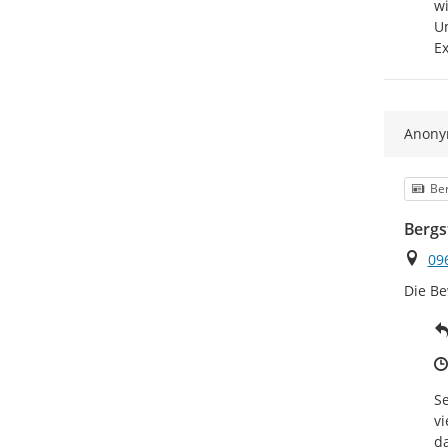
wi
Um
Ex
Anon
Kat
Ber
Bergs
Ort
09
Die Be
Se
vi
da