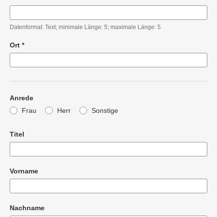
Pflichtangabe
Datenformat: Text; minimale Länge: 5; maximale Länge: 5
Ort
*
Pflichtangabe
Anrede
Frau
Herr
Sonstige
Titel
Vorname
Nachname