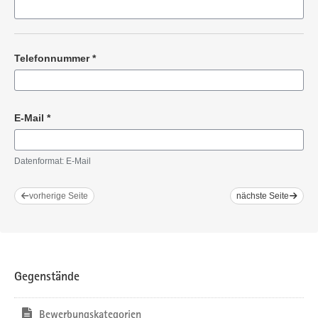
Telefonnummer
*
Pflichtangabe
E-Mail
*
Pflichtangabe
Datenformat: E-Mail
vorherige Seite
nächste Seite
Gegenstände
Bewerbungskategorien