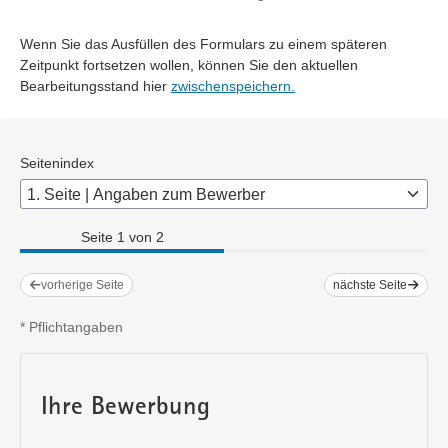
Teilnehmen können alle im Freistaat Sachsen ansässigen
Organisationen, Vereine, Kommunen, Einrichtungen, Initiativen,
Projekte gleich welcher Rechtsform sowie alle Sportvereine, die
Wenn Sie das Ausfüllen des Formulars zu einem späteren
dem Landessportbund Sachsen angehören.
Zeitpunkt fortsetzen wollen, können Sie den aktuellen
Bearbeitungsstand hier
zwischenspeichern.
Seitenindex
Seite 1 von 2
vorherige Seite
nächste Seite
*
Pflichtangaben
Ihre Bewerbung