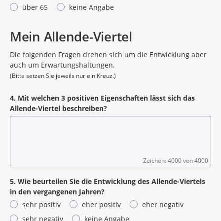
ergänzt und bearbeitet durch
über 65
keine Angabe
die STEG
Stadtent
Mein Allende-Viertel
wicklung
GmbH |
Die folgenden Fragen drehen sich um die Entwicklung aber
Basemap
auch um Erwartungshaltungen.
: GeoSN,
(Bitte setzen Sie jeweils nur ein Kreuz.)
dl-de/by-
2-0, DOP
4. Mit welchen 3 positiven Eigenschaften lässt sich das
Allende-Viertel beschreiben?
Zeichen: 4000 von 4000
5. Wie beurteilen Sie die Entwicklung des Allende-Viertels
in den vergangenen Jahren?
sehr positiv
eher positiv
eher negativ
sehr negativ
keine Angabe