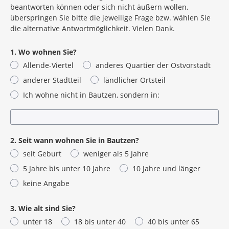
beantworten können oder sich nicht äußern wollen,
sich fünf bis zehn Minuten Zeit.
überspringen Sie bitte die jeweilige Frage bzw. wählen Sie
Die Fragebögen (auch in arabischer und russischer Sprache)
die alternative Antwortmöglichkeit. Vielen Dank.
sind im Allendetreff (Dr.-Salvador-Allende-Straße 49) und in
der Stadtverwaltung (im Gewandhaus beim Bürgerservice,
1. Wo wohnen Sie?
Innere Lauenstraße 1) erhältlich. Sie können in Papierform
Allende-Viertel
anderes Quartier der Ostvorstadt
oder direkt online ausgefüllt werden (siehe unten). Das
Herunterladen des Fragebogens (unter Gegenstände) und
anderer Stadtteil
ländlicher Ortsteil
der Versand per E-Mail an
buergerbeteiligung-
Ich wohne nicht in Bautzen, sondern in:
allende@bautzen.de
sind ebenso möglich.
Die Umfrage findet bis zum 27.09.2025 statt.
Karte Stadt-/Ortsteile mit
2. Seit wann wohnen Sie in Bautzen?
Lage Allende-Viertel
seit Geburt
weniger als 5 Jahre
Abgrenzungsplan Allende-
5 Jahre bis unter 10 Jahre
10 Jahre und länger
Viertel
keine Angabe
Quelle: Geobasisdaten ©
Staatsbetrieb
3. Wie alt sind Sie?
Geobasisinformation und
unter 18
18 bis unter 40
40 bis unter 65
Vermessung Sachsen 2024