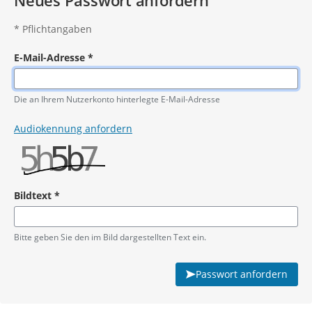
Neues Passwort anfordern
*
Pflichtangaben
E-Mail-Adresse
*
Pflichtangabe
Die an Ihrem Nutzerkonto hinterlegte E-Mail-Adresse
Audiokennung anfordern
Bildtext
*
Pflichtangabe
Bitte geben Sie den im Bild dargestellten Text ein.
Passwort anfordern