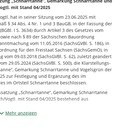
atzung „Schnarrtanne“, Gemarkung Schnarrtanne und
ogtl. mit Stand 04/2025
ogtl. hat in seiner Sitzung vom 23.06.2025 mit
äß § 34 Abs. 4 Nr. 1 und 3 BauGB, in der Fassung der
GBl. I S. 3634) durch Artikel 3 des Gesetzes vom
, sowie nach § 89 der Sächsischen Bauordnung
kanntmachung vom 11.05.2016 (SächsGVBl. S. 186), in
ordnung für den Freistaat Sachsen (SächsGemO), in
vom 09.03.2018 (SächsGVBl. S. 62), zuletzt geändert
om 29.05.2024 (SächsGVBl. S. 500), die Klarstellungs-
tanne“, Gemarkung Schnarrtanne und Vogelsgrün der
025 zur Festlegung und Ergänzung des im
s im Ortsteil Schnarrtanne beschlossen.
gssatzung „Schnarrtanne“, Gemarkung Schnarrtanne
h/Vogtl. mit Stand 04/2025 bestehend aus
ßstab 1:2.500
Mehr anzeigen
en
4 Abs. 6 Satz 2 in Verbindung mit § 10 Abs. 3 BauGB