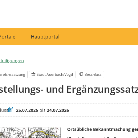
Portale
Hauptportal
eteiligungen
ereichssatzung
Stadt Auerbach/Vogtl
Beschluss
stellungs- und Ergänzungssa
Zeitraum
luss
25.07.2025
bis
24.07.2026
Ortsübliche Bekanntmachung ge