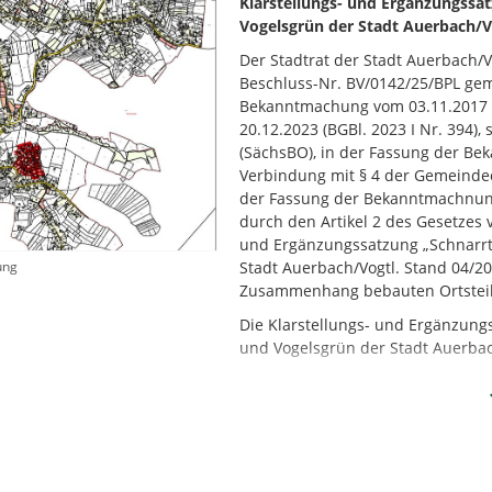
Klarstellungs- und Ergänzungss
Vogelsgrün der Stadt Auerbach/V
Der Stadtrat der Stadt Auerbach/V
Beschluss-Nr. BV/0142/25/BPL gem
Bekanntmachung vom 03.11.2017 (B
20.12.2023 (BGBl. 2023 I Nr. 394)
(SächsBO), in der Fassung der Be
Verbindung mit § 4 der Gemeinde
der Fassung der Bekanntmachnung 
durch den Artikel 2 des Gesetzes v
und Ergänzungssatzung „Schnarr
ung
Stadt Auerbach/Vogtl. Stand 04/2
Zusammenhang bebauten Ortsteile
Die Klarstellungs- und Ergänzun
und Vogelsgrün der Stadt Auerbac
Teil A – Planzeichnung im Ma
Teil B – textliche Festsetzung
tritt mit Bekanntmachung nach § 3
in Kraft.