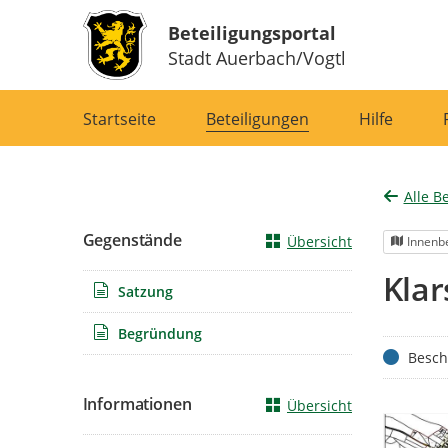
Beteiligungsportal
Stadt Auerbach/Vogtl
Portalnavigation
Startseite
Beteiligungen
Hilfe
Alle B
Gegenstände
Übersicht
Innenb
Klar
Satzung
Begründung
Status
Besch
Informationen
Übersicht