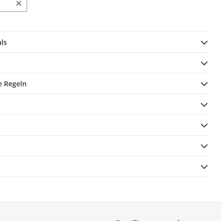
ls
e Regeln