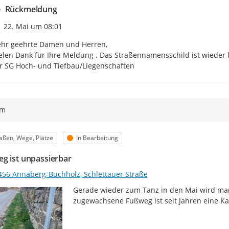
Rückmeldung
Zeitpunkt des Erstellens
22. Mai um 08:01
hr geehrte Damen und Herren,

elen Dank für Ihre Meldung . Das Straßennamensschild ist wieder l
r SG Hoch- und Tiefbau/Liegenschaften
ym
egorie
Status
aßen, Wege, Plätze
In Bearbeitung
g ist unpassierbar
456 Annaberg-Buchholz, Schlettauer Straße
Gerade wieder zum Tanz in den Mai wird man 
zugewachsene Fußweg ist seit Jahren eine K