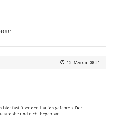
esbar.

Zeitpunkt des Erstellens
Zeitpunkt des Erstellens
Zur Äußerung
13. Mai um 08:21
hier fast über den Haufen gefahren. Der 
atastrophe und nicht begehbar.