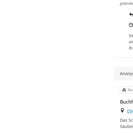
geände
Se
vi
Ih
Anon
Kat
Str
Buchh
Ort
09
Das Sc
Säube