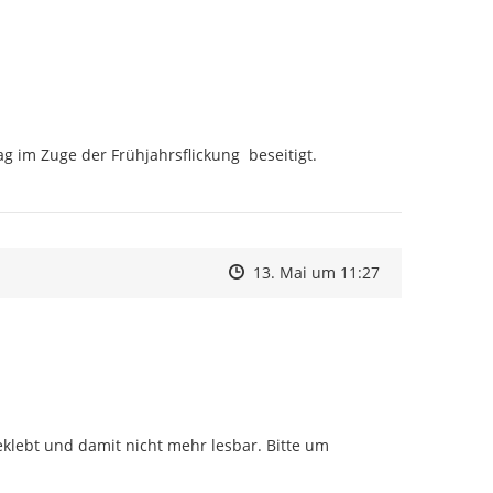
 im Zuge der Frühjahrsflickung  beseitigt.

Zeitpunkt des Erstellens
Zeitpunkt des Erstellens
Zur Äußerung
13. Mai um 11:27
klebt und damit nicht mehr lesbar. Bitte um 