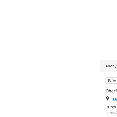
Anon
Kat
Str
Oberf
Ort
09
Durch 
Loses 