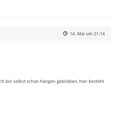
Zeitpunkt des Erstellens
Zeitpunkt des Erstellens
Zur Äußerung
14. Mai um 21:14
Ich bin selbst schon hängen geblieben, hier besteht 