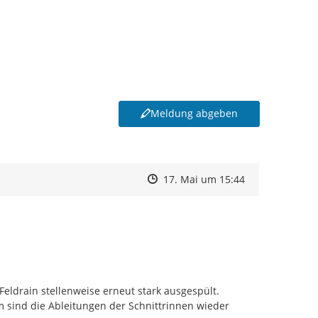
Meldung abgeben
Zeitpunkt des Erstellens
Zeitpunkt des Erstellens
Zur Äußerung
17. Mai um 15:44
ldrain stellenweise erneut stark ausgespült. 
m sind die Ableitungen der Schnittrinnen wieder 