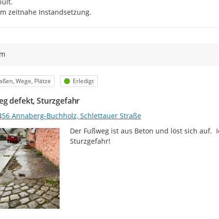
ült.

um zeitnahe Instandsetzung.
ym
egorie
Status
aßen, Wege, Plätze
Erledigt
g defekt, Sturzgefahr
456 Annaberg-Buchholz, Schlettauer Straße
Der Fußweg ist aus Beton und löst sich auf.  
Sturzgefahr!