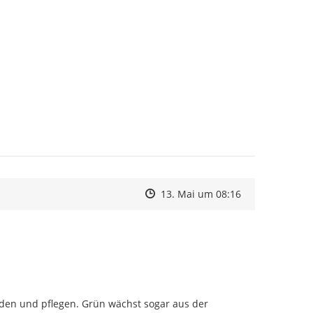
Zeitpunkt des Erstellens
Zeitpunkt des Erstellens
Zur Äußerung
13. Mai um 08:16
en und pflegen. Grün wächst sogar aus der 