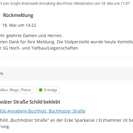
rt von
Große Kreisstadt Annaberg-Buchholz (Moderator)
am 18. Mai um 11:07
Rückmeldung
Zeitpunkt des Erstellens
18. Mai um 14:22
hr geehrte Damen und Herren,

elen Dank für Ihre Meldung. Die Stolperstelle wurde heute Vormittag
r SG Hoch- und Tiefbau/Liegenschaften
ym
egorie
Status
aßen, Wege, Plätze
Erledigt
olzer Straße Schild beklebt
456 Annaberg-Buchholz, Buchholzer Straße
hild „Buchholzer Straße“ an der Ecke Sparkasse / Erzhammer ist be
rung.