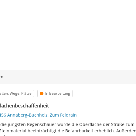
ym
egorie
Status
aßen, Wege, Plätze
In Bearbeitung
lächenbeschaffenheit
456 Annaberg-Buchholz, Zum Feldrain
die jüngsten Regenschauer wurde die Oberfläche der Straße zum Fe
Steinmaterial beeinträchtigt die Befahrbarkeit erheblich. Außerde