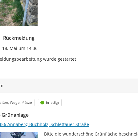
Rückmeldung
Zeitpunkt des Erstellens
18. Mai um 14:36
eldungsbearbeitung wurde gestartet
ym
egorie
Status
aßen, Wege, Plätze
Erledigt
e Grünanlage
456 Annaberg-Buchholz, Schlettauer Straße
Bitte die wunderschöne Grünfläche beschneid