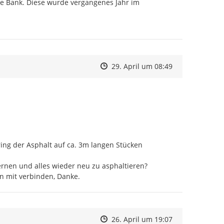
e Bank. Diese wurde vergangenes Jahr im 
Zeitpunkt des Erstellens
Zeitpunkt des Erstellens
Zur Äußerung
29. April um 08:49
ng der Asphalt auf ca. 3m langen Stücken 
ernen und alles wieder neu zu asphaltieren?

en mit verbinden, Danke.
Zeitpunkt des Erstellens
Zeitpunkt des Erstellens
Zur Äußerung
26. April um 19:07