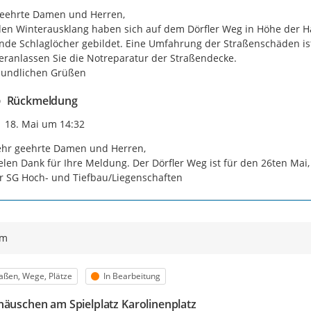
eehrte Damen und Herren,

en Winterausklang haben sich auf dem Dörfler Weg in Höhe der H
de Schlaglöcher gebildet. Eine Umfahrung der Straßenschäden ist
veranlassen Sie die Notreparatur der Straßendecke.

eundlichen Grüßen
Rückmeldung
Zeitpunkt des Erstellens
18. Mai um 14:32
hr geehrte Damen und Herren,

elen Dank für Ihre Meldung. Der Dörfler Weg ist für den 26ten Mai,
r SG Hoch- und Tiefbau/Liegenschaften
ym
egorie
Status
aßen, Wege, Plätze
In Bearbeitung
häuschen am Spielplatz Karolinenplatz