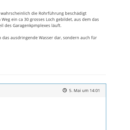
 wahrscheinlich die Rohrführung beschädigt 
Weg ein ca 30 grosses Loch gebildet, aus dem das 
il des Garagenkpmplexes läuft.

ch das ausdringende Wasser dar, sondern auch für 
Zeitpunkt des Erstellens
Zeitpunkt des Erstellens
Zur Äußerung
5. Mai um 14:01