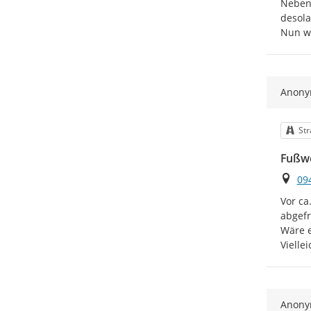
Neben 
desola
Nun wi
Anon
Kat
Str
Fußw
Ort
09
Vor ca
abgefr
Wäre e
Vielle
Anon