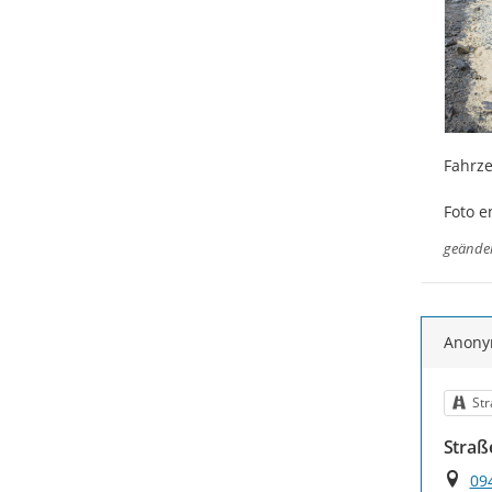
Fahrze
Foto e
geände
Anon
Kat
Str
Straß
Ort
09