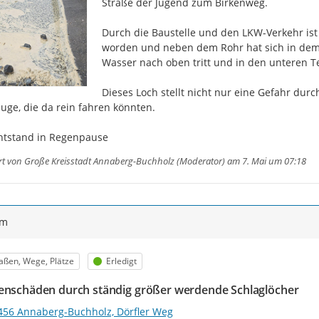
Straße der Jugend zum Birkenweg.

Durch die Baustelle und den LKW-Verkehr ist
worden und neben dem Rohr hat sich in dem 
Wasser nach oben tritt und in den unteren Te
Dieses Loch stellt nicht nur eine Gefahr dur
uge, die da rein fahren könnten.

ntstand in Regenpause
rt von
Große Kreisstadt Annaberg-Buchholz (Moderator)
am 7. Mai um 07:18
ym
egorie
Status
aßen, Wege, Plätze
Erledigt
enschäden durch ständig größer werdende Schlaglöcher
456 Annaberg-Buchholz, Dörfler Weg