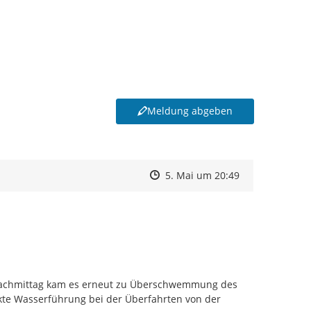
Meldung abgeben
Zeitpunkt des Erstellens
Zeitpunkt des Erstellens
Zur Äußerung
5. Mai um 20:49
achmittag kam es erneut zu Überschwemmung des 
te Wasserführung bei der Überfahrten von der 