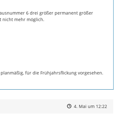
ausnummer 6 drei größer permanent größer  
 nicht mehr möglich.

 planmäßig, für die Frühjahrsflickung vorgesehen.

Zeitpunkt des Erstellens
Zeitpunkt des Erstellens
Zur Äußerung
4. Mai um 12:22