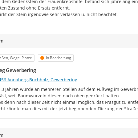
dem Gedenkstein der Frauenkrebshilfe  befand sich jahrelang ein
ten Zustand ohne Ersatz entfernt.

rkt der Stein irgendwie sehr verlassen u. nicht beachtet.
ym
egorie
Status
aßen, Wege, Plätze
In Bearbeitung
eg Gewerbering
456 Annaberg-Buchholz, Gewerbering
. 3 Jahren wurde an mehreren Stellen auf dem Fußweg im Gewerbri
äst, weil Baumwurzeln diesen nach oben gedrückt hatten.

s denn nach dieser Zeit nicht einmal möglich, das Fräsgut zu entf
icht könnte man dies mit der jetzt beginnenden Flickung der Straß
ym