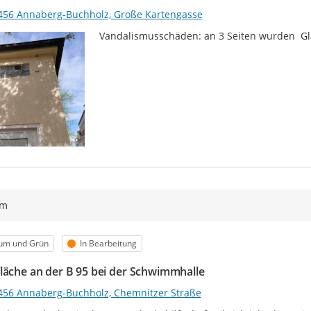
456 Annaberg-Buchholz, Große Kartengasse
Vandalismusschäden: an 3 Seiten wurden  Gl
ym
egorie
Status
um und Grün
In Bearbeitung
läche an der B 95 bei der Schwimmhalle
456 Annaberg-Buchholz, Chemnitzer Straße