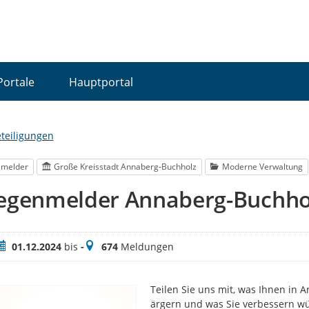
Portale
Hauptportal
eteiligungen
lmelder
Große Kreisstadt Annaberg-Buchholz
Moderne Verwaltung
iegenmelder Annaberg-Buchho
eitraum
Meldungen
01.12.2024
bis
-
674
Meldungen
Teilen Sie uns mit, was Ihnen in 
ärgern und was Sie verbessern wü