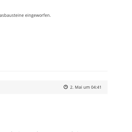
asbausteine eingeworfen.
Zeitpunkt des Erstellens
Zeitpunkt des Erstellens
Zur Äußerung
2. Mai um 04:41