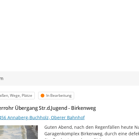
ym
egorie
Status
aßen, Wege, Plätze
In Bearbeitung
rrohr Übergang Str.d.Jugend - Birkenweg
456 Annaberg-Buchholz, Oberer Bahnhof
Guten Abend, nach den Regenfällen heute N
Garagenkomplex Birkenweg, durch eine defek