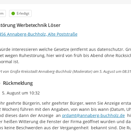
egorie
Status
rm
Erledigt
törung Werbetechnik Löser
456 Annaberg-Buchholz, Alte Poststraße
ürde interessieren welche Gesetze (entfernt aus datenschutzr. Grün
tet wegen Ruhestörung, hier wird von früh bis Abend ohne Rücksich
normal ist.
rt von
Große Kreisstadt Annaberg-Buchholz (Moderator)
am 5. August um 08:3
Rückmeldung
Zeitpunkt des Erstellens
5. August um 10:32
hr geehrte Bürgerin, sehr geehrter Bürger, wenn Sie Anzeige erstat
2 Wochen) führen mit den Angaben, von wann bis wann (Datum, Uhrz
d dieses dann der Anzeige  an 
ordamt@annaberg-buchholz.de
  h
r heißen Witterung die Fenster der Firma geöffnet wurden und d
s keine Beschwerden aus der Vergangenheit  bekannt sind. Die Ru