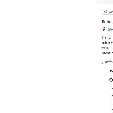
Kat
Lä
Ruhes
Ort
09
Hallo,

mich w
erstat
nicht 
geände
Se
- 
un
de
un