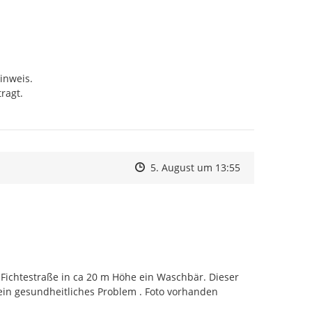
nweis.

agt.

Zeitpunkt des Erstellens
Zeitpunkt des Erstellens
Zur Äußerung
5. August um 13:55
Fichtestraße in ca 20 m Höhe ein Waschbär. Dieser 
 ein gesundheitliches Problem . Foto vorhanden