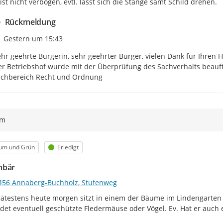
 ist nicht verbogen, evtl. lässt sich die Stange samt Schild drehen.
Rückmeldung
Zeitpunkt des Erstellens
Gestern um 15:43
hr geehrte Bürgerin, sehr geehrter Bürger, vielen Dank für Ihren Hi
r Betriebshof wurde mit der Überprüfung des Sachverhalts beauftr
achbereich Recht und Ordnung
ym
egorie
Status
um und Grün
Erledigt
hbär
456 Annaberg-Buchholz, Stufenweg
pätestens heute morgen sitzt in einem der Bäume im Lindengarten 
det eventuell geschützte Fledermäuse oder Vögel. Ev. Hat er auch