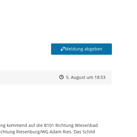
Meldung abgeben
Zeitpunkt des Erstellens
Zeitpunkt des Erstellens
Zur Äußerung
5. August um 18:53
ng kommend auf die B101 Richtung Wiesenbad 
Richtung Riesenburg/WG Adam Ries. Das Schild 