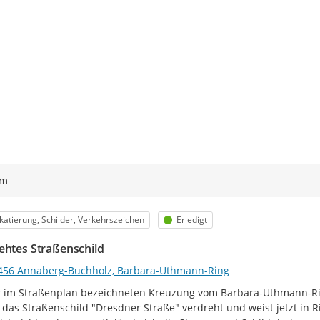
ym
egorie
Status
katierung, Schilder, Verkehrszeichen
Erledigt
ehtes Straßenschild
456 Annaberg-Buchholz, Barbara-Uthmann-Ring
r im Straßenplan bezeichneten Kreuzung vom Barbara-Uthmann-Ri
das Straßenschild "Dresdner Straße" verdreht und weist jetzt in 