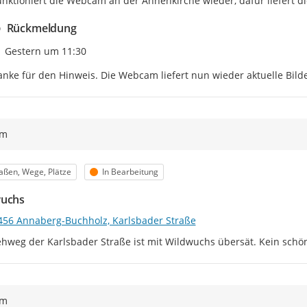
funktioniert die Webcam an der Annenkirche wieder, dafür liefert 
Rückmeldung
Zeitpunkt des Erstellens
Gestern um 11:30
nke für den Hinweis. Die Webcam liefert nun wieder aktuelle Bilde
ym
egorie
Status
aßen, Wege, Plätze
In Bearbeitung
wuchs
456 Annaberg-Buchholz, Karlsbader Straße
hweg der Karlsbader Straße ist mit Wildwuchs übersät. Kein schön
ym