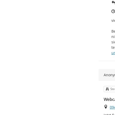
vi
Be
ni
si
u
Anon
Kat
Str
Webc
Ort
09