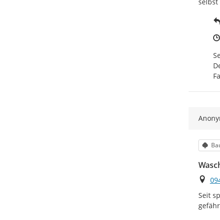
selbst
Se
De
F
Anon
Kat
Ba
Wasc
Ort
09
Seit s
gefähr