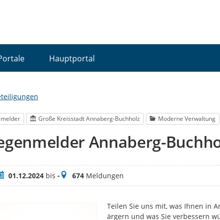
Portale
Hauptportal
eteiligungen
lmelder
Große Kreisstadt Annaberg-Buchholz
Moderne Verwaltung
iegenmelder Annaberg-Buchho
eitraum
Meldungen
01.12.2024
bis
-
674
Meldungen
Teilen Sie uns mit, was Ihnen in 
ärgern und was Sie verbessern wü