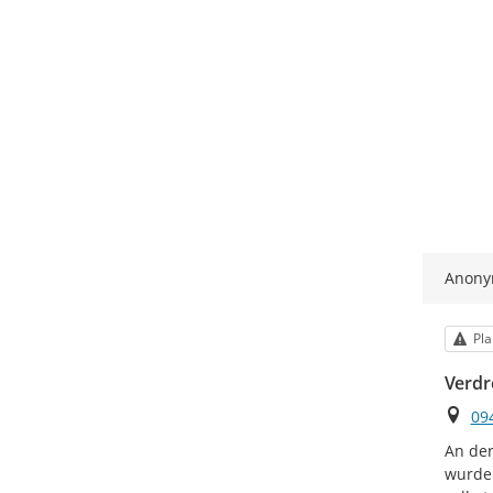
Anon
Kat
Pla
Verdr
Ort
09
An de
wurde 