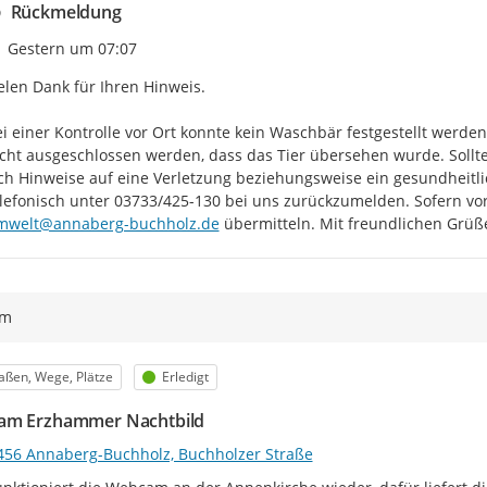
Rückmeldung
Zeitpunkt des Erstellens
Gestern um 07:07
elen Dank für Ihren Hinweis.

i einer Kontrolle vor Ort konnte kein Waschbär festgestellt werd
cht ausgeschlossen werden, dass das Tier übersehen wurde. Sollt
ch Hinweise auf eine Verletzung beziehungsweise ein gesundheitlich
mwelt@annaberg-buchholz.de
 übermitteln. Mit freundlichen Grü
ym
egorie
Status
aßen, Wege, Plätze
Erledigt
am Erzhammer Nachtbild
456 Annaberg-Buchholz, Buchholzer Straße