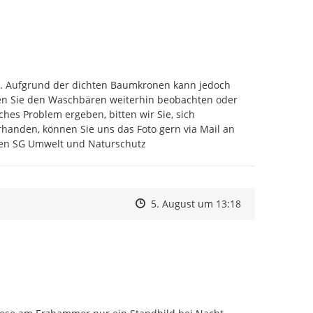
en. Aufgrund der dichten Baumkronen kann jedoch 
en Sie den Waschbären weiterhin beobachten oder 
es Problem ergeben, bitten wir Sie, sich 
telefonisch unter 03733/425-130 bei uns zurückzumelden. Sofern vorhanden, können Sie uns das Foto gern via Mail an 
ßen SG Umwelt und Naturschutz
Zeitpunkt des Erstellens
Zeitpunkt des Erstellens
Zur Äußerung
5. August um 13:18