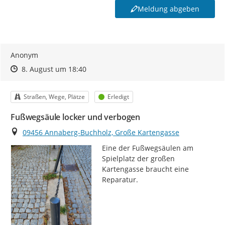
Meldung abgeben
Anonym
Zeitpunkt des Erstellens
Zeitpunkt des Erstellens
Zur Äußerung
8. August um 18:40
Kategorie
Status
Straßen, Wege, Plätze
Erledigt
Fußwegsäule locker und verbogen
Ort
09456 Annaberg-Buchholz, Große Kartengasse
Eine der Fußwegsäulen am 
Spielplatz der großen 
Kartengasse braucht eine 
Reparatur.