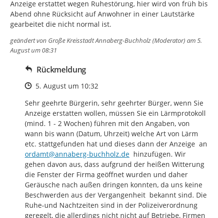
Anzeige erstattet wegen Ruhestörung, hier wird von früh bis 
Abend ohne Rücksicht auf Anwohner in einer Lautstärke 
gearbeitet die nicht normal ist.
geändert von
Große Kreisstadt Annaberg-Buchholz (Moderator)
am 5.
August um 08:31
Rückmeldung
Zeitpunkt des Erstellens
5. August um 10:32
Sehr geehrte Bürgerin, sehr geehrter Bürger, wenn Sie 
Anzeige erstatten wollen, müssen Sie ein Lärmprotokoll 
(mind. 1 - 2 Wochen) führen mit den Angaben, von 
wann bis wann (Datum, Uhrzeit) welche Art von Lärm 
etc. stattgefunden hat und dieses dann der Anzeige  an 
ordamt@annaberg-buchholz.de
  hinzufügen. Wir 
gehen davon aus, dass aufgrund der heißen Witterung 
die Fenster der Firma geöffnet wurden und daher 
Geräusche nach außen dringen konnten, da uns keine 
Beschwerden aus der Vergangenheit  bekannt sind. Die 
Ruhe-und Nachtzeiten sind in der Polizeiverordnung 
geregelt, die allerdings nicht nicht auf Betriebe, Firmen 