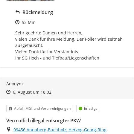
Rückmeldung
Zeitpunkt des Erstellens
53 Min
Sehr geehrte Damen und Herren,

vielen Dank für Ihre Meldung. Der Poller wird zeitnah 
ausgetauscht.

Vielen Dank für Ihr Verständnis.

Ihr SG Hoch - und Tiefbau/Liegenschaften
Anonym
Zeitpunkt des Erstellens
Zeitpunkt des Erstellens
Zur Äußerung
6. August um 18:02
Kategorie
Status
Abfall, Müll und Verunreinigungen
Erledigt
Vermutlich illegal entsorgter PKW
Ort
09456 Annaberg-Buchholz, Herzog-Georg-Ring