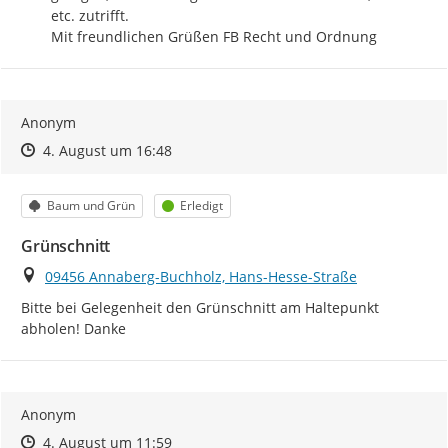
etc. zutrifft.

Mit freundlichen Grüßen FB Recht und Ordnung
Anonym
Zeitpunkt des Erstellens
Zeitpunkt des Erstellens
Zur Äußerung
4. August um 16:48
Kategorie
Status
Baum und Grün
Erledigt
Grünschnitt
Ort
09456 Annaberg-Buchholz, Hans-Hesse-Straße
Bitte bei Gelegenheit den Grünschnitt am Haltepunkt 
abholen! Danke
Anonym
Zeitpunkt des Erstellens
Zeitpunkt des Erstellens
Zur Äußerung
4. August um 11:59