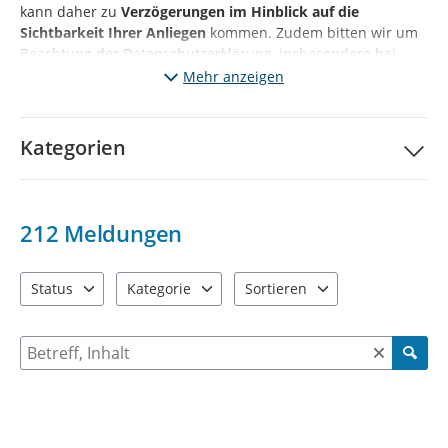
kann daher zu
Verzögerungen im Hinblick auf die
Sichtbarkeit Ihrer Anliegen
kommen. Zudem bitten wir um
Beachtung der Datenschutzerklärung, insbesondere bei
Angaben personenbezogener Daten sowie Fotonachweisen.
Mehr anzeigen
Kategorien
212
Meldungen
Status
Kategorie
Sortieren
3 Einträge verfügbar. Benutzen Sie "Pfeiltaste oben" und "Pfeil
10 Einträge verfügbar. Benutzen Sie "Pfeiltaste o
2 Einträge verfügbar. Benutzen 
Suche nach Meldungen und Kommentaren