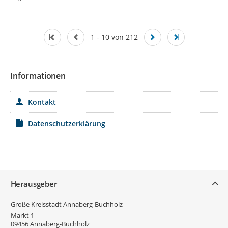
1 - 10 von 212
Informationen
Kontakt
Datenschutzerklärung
Service
Herausgeber
Große Kreisstadt Annaberg-Buchholz
Markt 1
09456
Annaberg-Buchholz