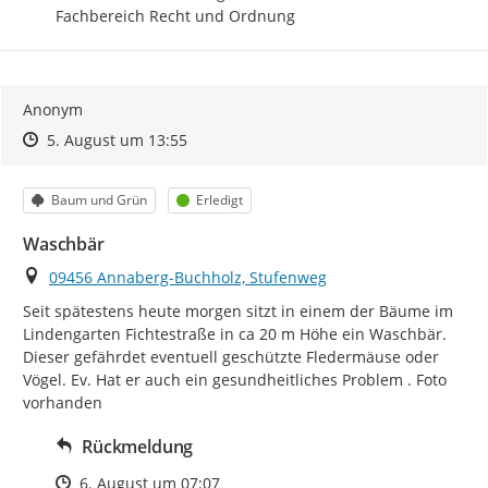
Fachbereich Recht und Ordnung
Anonym
Zeitpunkt des Erstellens
Zeitpunkt des Erstellens
Zur Äußerung
5. August um 13:55
Kategorie
Status
Baum und Grün
Erledigt
Waschbär
Ort
09456 Annaberg-Buchholz, Stufenweg
Seit spätestens heute morgen sitzt in einem der Bäume im 
Lindengarten Fichtestraße in ca 20 m Höhe ein Waschbär. 
Dieser gefährdet eventuell geschützte Fledermäuse oder 
Vögel. Ev. Hat er auch ein gesundheitliches Problem . Foto 
vorhanden
Rückmeldung
Zeitpunkt des Erstellens
6. August um 07:07