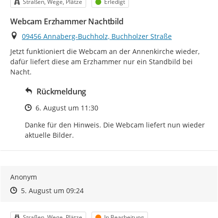
Kategorie
Status
Straßen, Wege, Plätze
Erledigt
Webcam Erzhammer Nachtbild
Ort
09456 Annaberg-Buchholz, Buchholzer Straße
Jetzt funktioniert die Webcam an der Annenkirche wieder, 
dafür liefert diese am Erzhammer nur ein Standbild bei 
Nacht.
Rückmeldung
Zeitpunkt des Erstellens
6. August um 11:30
Danke für den Hinweis. Die Webcam liefert nun wieder 
aktuelle Bilder.
Anonym
Zeitpunkt des Erstellens
Zeitpunkt des Erstellens
Zur Äußerung
5. August um 09:24
Kategorie
Status
Straßen, Wege, Plätze
In Bearbeitung