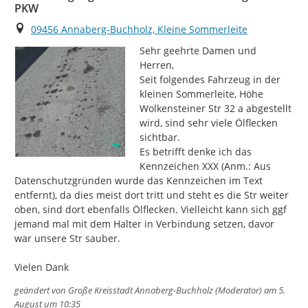
PKW
Ort
09456 Annaberg-Buchholz, Kleine Sommerleite
Sehr geehrte Damen und 
Herren,

Seit folgendes Fahrzeug in der 
kleinen Sommerleite, Höhe 
Wolkensteiner Str 32 a abgestellt 
wird, sind sehr viele Ölflecken 
sichtbar.

Es betrifft denke ich das 
Kennzeichen XXX (Anm.: Aus 
Datenschutzgründen wurde das Kennzeichen im Text 
entfernt), da dies meist dort tritt und steht es die Str weiter 
oben, sind dort ebenfalls Ölflecken. Vielleicht kann sich ggf 
jemand mal mit dem Halter in Verbindung setzen, davor 
war unsere Str sauber.

Vielen Dank
geändert von
Große Kreisstadt Annaberg-Buchholz (Moderator)
am 5.
August um 10:35