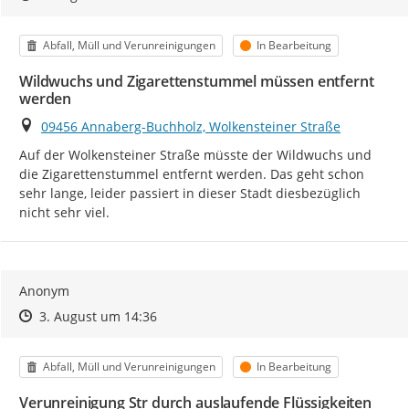
Kategorie
Status
Abfall, Müll und Verunreinigungen
In Bearbeitung
Wildwuchs und Zigarettenstummel müssen entfernt
werden
Ort
09456 Annaberg-Buchholz, Wolkensteiner Straße
Auf der Wolkensteiner Straße müsste der Wildwuchs und 
die Zigarettenstummel entfernt werden. Das geht schon 
sehr lange, leider passiert in dieser Stadt diesbezüglich 
nicht sehr viel.
Anonym
Zeitpunkt des Erstellens
Zeitpunkt des Erstellens
Zur Äußerung
3. August um 14:36
Kategorie
Status
Abfall, Müll und Verunreinigungen
In Bearbeitung
Verunreinigung Str durch auslaufende Flüssigkeiten