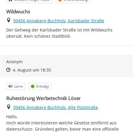
Wildwuchs
Ort
09456 Annaberg-Buchholz, Karlsbader Straße
Der Gehweg der Karlsbader Straße ist mit Wildwuchs 
übersät. Kein schönes Stadtbild.
Anonym
Zeitpunkt des Erstellens
Zeitpunkt des Erstellens
Zur Äußerung
4. August um 18:35
Kategorie
Status
Lärm
Erledigt
Ruhestörung Werbetechnik Löser
Ort
09456 Annaberg-Buchholz, Alte Poststraße
Hallo,

mich würde interessieren welche Gesetze (entfernt aus 
datenschutzr. Gründen) gelten, bevor man eine offizielle 