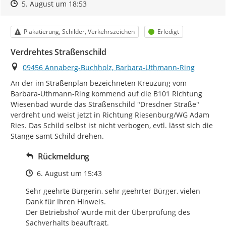
Zeitpunkt des Erstellens
Zeitpunkt des Erstellens
Zur Äußerung
5. August um 18:53
Kategorie
Status
Plakatierung, Schilder, Verkehrszeichen
Erledigt
Verdrehtes Straßenschild
Ort
09456 Annaberg-Buchholz, Barbara-Uthmann-Ring
An der im Straßenplan bezeichneten Kreuzung vom 
Barbara-Uthmann-Ring kommend auf die B101 Richtung 
Wiesenbad wurde das Straßenschild "Dresdner Straße" 
verdreht und weist jetzt in Richtung Riesenburg/WG Adam 
Ries. Das Schild selbst ist nicht verbogen, evtl. lässt sich die 
Stange samt Schild drehen.
Rückmeldung
Zeitpunkt des Erstellens
6. August um 15:43
Sehr geehrte Bürgerin, sehr geehrter Bürger, vielen 
Dank für Ihren Hinweis.

Der Betriebshof wurde mit der Überprüfung des 
Sachverhalts beauftragt.
