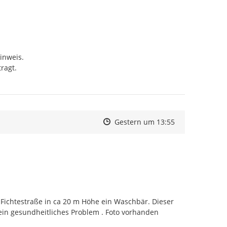
nweis.

agt.

Zeitpunkt des Erstellens
Zeitpunkt des Erstellens
Zur Äußerung
Gestern um 13:55
Fichtestraße in ca 20 m Höhe ein Waschbär. Dieser 
 ein gesundheitliches Problem . Foto vorhanden