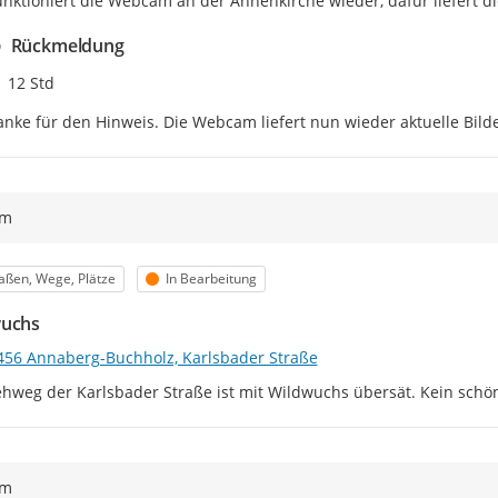
funktioniert die Webcam an der Annenkirche wieder, dafür liefert 
Rückmeldung
Zeitpunkt des Erstellens
12 Std
nke für den Hinweis. Die Webcam liefert nun wieder aktuelle Bilde
ym
egorie
Status
aßen, Wege, Plätze
In Bearbeitung
wuchs
456 Annaberg-Buchholz, Karlsbader Straße
hweg der Karlsbader Straße ist mit Wildwuchs übersät. Kein schön
ym