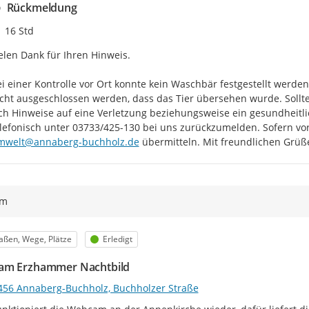
Rückmeldung
Zeitpunkt des Erstellens
16 Std
elen Dank für Ihren Hinweis.

i einer Kontrolle vor Ort konnte kein Waschbär festgestellt werd
cht ausgeschlossen werden, dass das Tier übersehen wurde. Sollt
ch Hinweise auf eine Verletzung beziehungsweise ein gesundheitlich
mwelt@annaberg-buchholz.de
 übermitteln. Mit freundlichen Grü
ym
egorie
Status
aßen, Wege, Plätze
Erledigt
am Erzhammer Nachtbild
456 Annaberg-Buchholz, Buchholzer Straße