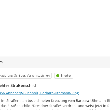
ym
egorie
Status
katierung, Schilder, Verkehrszeichen
Erledigt
ehtes Straßenschild
456 Annaberg-Buchholz, Barbara-Uthmann-Ring
r im Straßenplan bezeichneten Kreuzung vom Barbara-Uthmann-Ri
das Straßenschild "Dresdner Straße" verdreht und weist jetzt in 