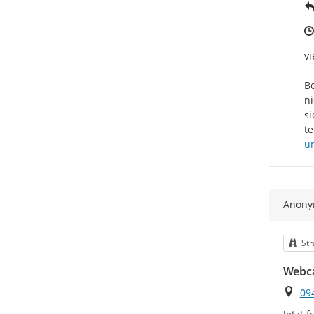
vi
Be
ni
si
u
Anon
Kat
Str
Webc
Ort
09