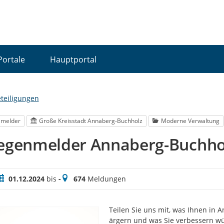
Portale
Hauptportal
eteiligungen
lmelder
Große Kreisstadt Annaberg-Buchholz
Moderne Verwaltung
iegenmelder Annaberg-Buchho
eitraum
Meldungen
01.12.2024
bis
-
674
Meldungen
Teilen Sie uns mit, was Ihnen in 
ärgern und was Sie verbessern wü