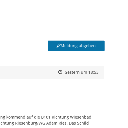
Meldung abgeben
Zeitpunkt des Erstellens
Zeitpunkt des Erstellens
Zur Äußerung
Gestern um 18:53
ng kommend auf die B101 Richtung Wiesenbad 
Richtung Riesenburg/WG Adam Ries. Das Schild 