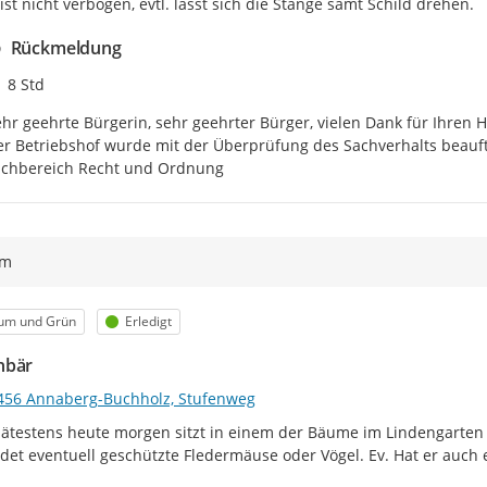
 ist nicht verbogen, evtl. lässt sich die Stange samt Schild drehen.
Rückmeldung
Zeitpunkt des Erstellens
8 Std
hr geehrte Bürgerin, sehr geehrter Bürger, vielen Dank für Ihren Hi
r Betriebshof wurde mit der Überprüfung des Sachverhalts beauftr
achbereich Recht und Ordnung
ym
egorie
Status
um und Grün
Erledigt
hbär
456 Annaberg-Buchholz, Stufenweg
pätestens heute morgen sitzt in einem der Bäume im Lindengarten 
det eventuell geschützte Fledermäuse oder Vögel. Ev. Hat er auch