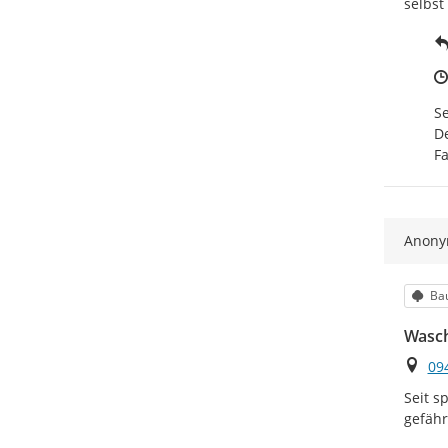
selbst
Se
De
F
Anon
Kat
Ba
Wasc
Ort
09
Seit s
gefähr