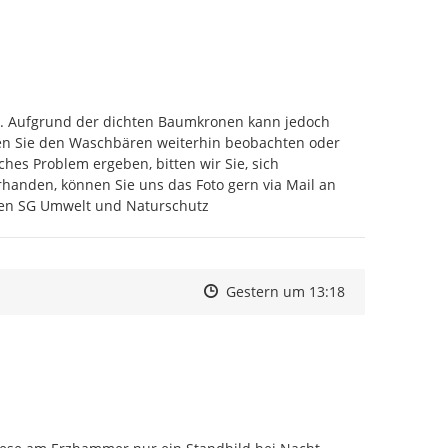
en. Aufgrund der dichten Baumkronen kann jedoch 
en Sie den Waschbären weiterhin beobachten oder 
es Problem ergeben, bitten wir Sie, sich 
telefonisch unter 03733/425-130 bei uns zurückzumelden. Sofern vorhanden, können Sie uns das Foto gern via Mail an 
ßen SG Umwelt und Naturschutz
Zeitpunkt des Erstellens
Zeitpunkt des Erstellens
Zur Äußerung
Gestern um 13:18