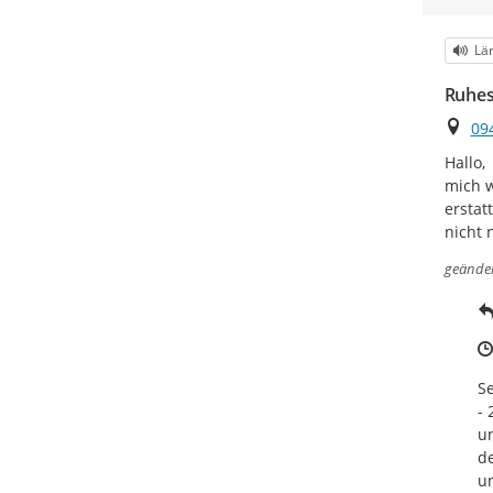
Kat
Lä
Ruhes
Ort
09
Hallo,

mich w
erstat
nicht 
geände
Se
- 
un
de
un