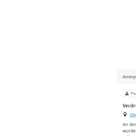
Anon
Kat
Pla
Verdr
Ort
09
An de
wurde 