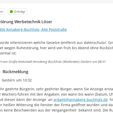
egorie
Status
rm
Erledigt
törung Werbetechnik Löser
456 Annaberg-Buchholz, Alte Poststraße
ürde interessieren welche Gesetze (entfernt aus datenschutzr. Grün
tet wegen Ruhestörung, hier wird von früh bis Abend ohne Rücksich
normal ist.
rt von
Große Kreisstadt Annaberg-Buchholz (Moderator)
Gestern um 08:31
Rückmeldung
Zeitpunkt des Erstellens
Gestern um 10:32
hr geehrte Bürgerin, sehr geehrter Bürger, wenn Sie Anzeige erstat
2 Wochen) führen mit den Angaben, von wann bis wann (Datum, Uhrz
d dieses dann der Anzeige  an 
ordamt@annaberg-buchholz.de
  h
r heißen Witterung die Fenster der Firma geöffnet wurden und d
s keine Beschwerden aus der Vergangenheit  bekannt sind. Die Ru