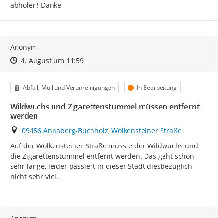
abholen! Danke
Anonym
Zeitpunkt des Erstellens
Zeitpunkt des Erstellens
Zur Äußerung
4. August um 11:59
Kategorie
Status
Abfall, Müll und Verunreinigungen
In Bearbeitung
Wildwuchs und Zigarettenstummel müssen entfernt
werden
Ort
09456 Annaberg-Buchholz, Wolkensteiner Straße
Auf der Wolkensteiner Straße müsste der Wildwuchs und 
die Zigarettenstummel entfernt werden. Das geht schon 
sehr lange, leider passiert in dieser Stadt diesbezüglich 
nicht sehr viel.