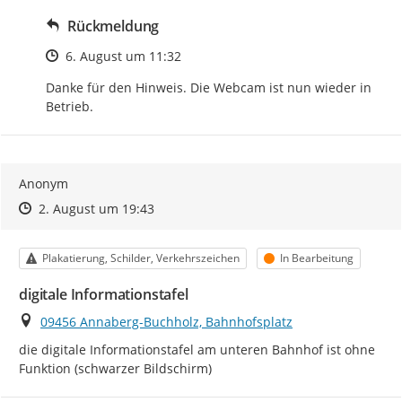
Rückmeldung
Zeitpunkt des Erstellens
6. August um 11:32
Danke für den Hinweis. Die Webcam ist nun wieder in 
Betrieb.
Anonym
Zeitpunkt des Erstellens
Zeitpunkt des Erstellens
Zur Äußerung
2. August um 19:43
Kategorie
Status
Plakatierung, Schilder, Verkehrszeichen
In Bearbeitung
digitale Informationstafel
Ort
09456 Annaberg-Buchholz, Bahnhofsplatz
die digitale Informationstafel am unteren Bahnhof ist ohne 
Funktion (schwarzer Bildschirm)