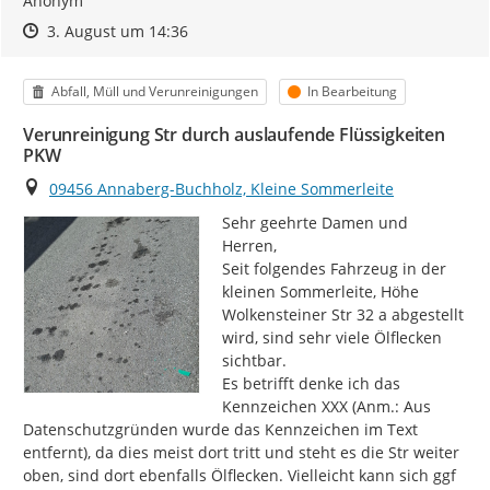
Anonym
Zeitpunkt des Erstellens
Zeitpunkt des Erstellens
Zur Äußerung
3. August um 14:36
Kategorie
Status
Abfall, Müll und Verunreinigungen
In Bearbeitung
Verunreinigung Str durch auslaufende Flüssigkeiten
PKW
Ort
09456 Annaberg-Buchholz, Kleine Sommerleite
Sehr geehrte Damen und 
Herren,

Seit folgendes Fahrzeug in der 
kleinen Sommerleite, Höhe 
Wolkensteiner Str 32 a abgestellt 
wird, sind sehr viele Ölflecken 
sichtbar.

Es betrifft denke ich das 
Kennzeichen XXX (Anm.: Aus 
Datenschutzgründen wurde das Kennzeichen im Text 
entfernt), da dies meist dort tritt und steht es die Str weiter 
oben, sind dort ebenfalls Ölflecken. Vielleicht kann sich ggf 