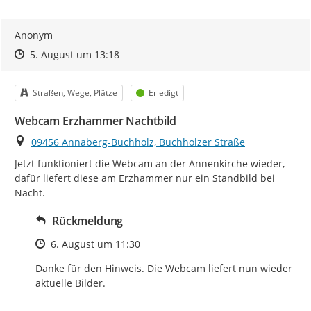
Anonym
Zeitpunkt des Erstellens
Zeitpunkt des Erstellens
Zur Äußerung
5. August um 13:18
Kategorie
Status
Straßen, Wege, Plätze
Erledigt
Webcam Erzhammer Nachtbild
Ort
09456 Annaberg-Buchholz, Buchholzer Straße
Jetzt funktioniert die Webcam an der Annenkirche wieder, 
dafür liefert diese am Erzhammer nur ein Standbild bei 
Nacht.
Rückmeldung
Zeitpunkt des Erstellens
6. August um 11:30
Danke für den Hinweis. Die Webcam liefert nun wieder 
aktuelle Bilder.