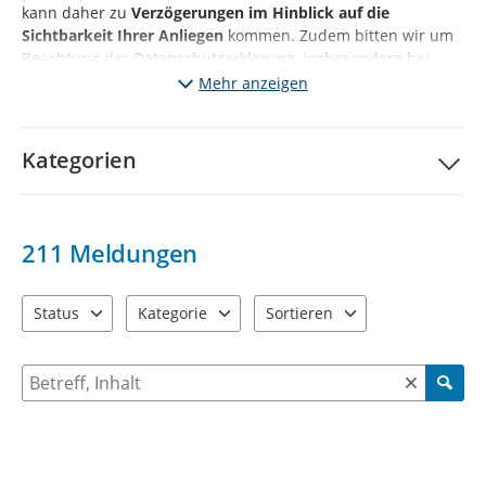
kann daher zu
Verzögerungen im Hinblick auf die
Sichtbarkeit Ihrer Anliegen
kommen. Zudem bitten wir um
Beachtung der Datenschutzerklärung, insbesondere bei
Angaben personenbezogener Daten sowie Fotonachweisen.
Mehr anzeigen
Kategorien
211
Meldungen
Status
Kategorie
Sortieren
3 Einträge verfügbar. Benutzen Sie "Pfeiltaste oben" und "Pfeil
10 Einträge verfügbar. Benutzen Sie "Pfeiltaste o
2 Einträge verfügbar. Benutzen 
Suche nach Meldungen und Kommentaren