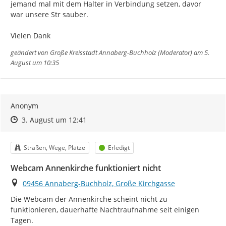
jemand mal mit dem Halter in Verbindung setzen, davor 
war unsere Str sauber.

Vielen Dank
geändert von
Große Kreisstadt Annaberg-Buchholz (Moderator)
am 5.
August um 10:35
Anonym
Zeitpunkt des Erstellens
Zeitpunkt des Erstellens
Zur Äußerung
3. August um 12:41
Kategorie
Status
Straßen, Wege, Plätze
Erledigt
Webcam Annenkirche funktioniert nicht
Ort
09456 Annaberg-Buchholz, Große Kirchgasse
Die Webcam der Annenkirche scheint nicht zu 
funktionieren, dauerhafte Nachtraufnahme seit einigen 
Tagen.