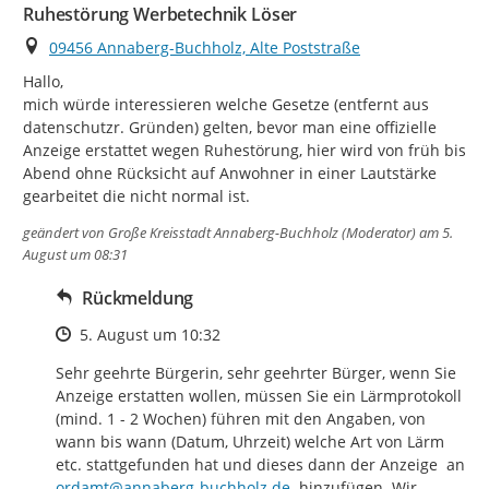
Ruhestörung Werbetechnik Löser
Ort
09456 Annaberg-Buchholz, Alte Poststraße
Hallo,

mich würde interessieren welche Gesetze (entfernt aus 
datenschutzr. Gründen) gelten, bevor man eine offizielle 
Anzeige erstattet wegen Ruhestörung, hier wird von früh bis 
Abend ohne Rücksicht auf Anwohner in einer Lautstärke 
gearbeitet die nicht normal ist.
geändert von
Große Kreisstadt Annaberg-Buchholz (Moderator)
am 5.
August um 08:31
Rückmeldung
Zeitpunkt des Erstellens
5. August um 10:32
Sehr geehrte Bürgerin, sehr geehrter Bürger, wenn Sie 
Anzeige erstatten wollen, müssen Sie ein Lärmprotokoll 
(mind. 1 - 2 Wochen) führen mit den Angaben, von 
wann bis wann (Datum, Uhrzeit) welche Art von Lärm 
etc. stattgefunden hat und dieses dann der Anzeige  an 
ordamt@annaberg-buchholz.de
  hinzufügen. Wir 