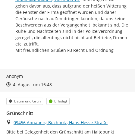
gehen davon aus, dass aufgrund der heißen Witterung 
die Fenster der Firma geöffnet wurden und daher 
Geräusche nach außen dringen konnten, da uns keine 
Beschwerden aus der Vergangenheit  bekannt sind. Die 
Ruhe-und Nachtzeiten sind in der Polizeiverordnung 
geregelt, die allerdings nicht nicht auf Betriebe, Firmen 
etc. zutrifft.

Mit freundlichen Grüßen FB Recht und Ordnung
Anonym
Zeitpunkt des Erstellens
Zeitpunkt des Erstellens
Zur Äußerung
4. August um 16:48
Kategorie
Status
Baum und Grün
Erledigt
Grünschnitt
Ort
09456 Annaberg-Buchholz, Hans-Hesse-Straße
Bitte bei Gelegenheit den Grünschnitt am Haltepunkt 