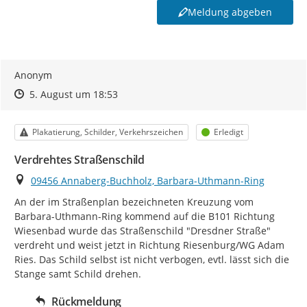
Meldung abgeben
Anonym
Zeitpunkt des Erstellens
Zeitpunkt des Erstellens
Zur Äußerung
5. August um 18:53
Kategorie
Status
Plakatierung, Schilder, Verkehrszeichen
Erledigt
Verdrehtes Straßenschild
Ort
09456 Annaberg-Buchholz, Barbara-Uthmann-Ring
An der im Straßenplan bezeichneten Kreuzung vom 
Barbara-Uthmann-Ring kommend auf die B101 Richtung 
Wiesenbad wurde das Straßenschild "Dresdner Straße" 
verdreht und weist jetzt in Richtung Riesenburg/WG Adam 
Ries. Das Schild selbst ist nicht verbogen, evtl. lässt sich die 
Stange samt Schild drehen.
Rückmeldung