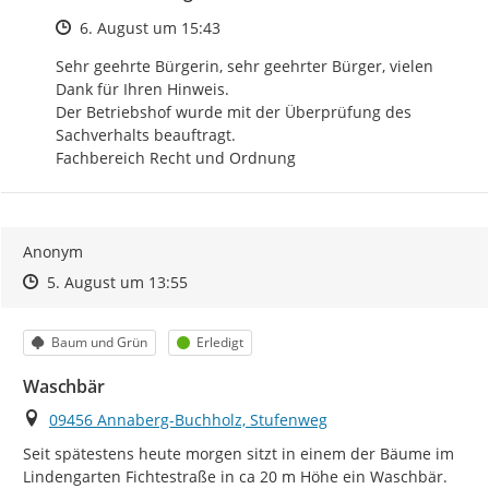
Zeitpunkt des Erstellens
6. August um 15:43
Sehr geehrte Bürgerin, sehr geehrter Bürger, vielen 
Dank für Ihren Hinweis.

Der Betriebshof wurde mit der Überprüfung des 
Sachverhalts beauftragt.

Fachbereich Recht und Ordnung
Anonym
Zeitpunkt des Erstellens
Zeitpunkt des Erstellens
Zur Äußerung
5. August um 13:55
Kategorie
Status
Baum und Grün
Erledigt
Waschbär
Ort
09456 Annaberg-Buchholz, Stufenweg
Seit spätestens heute morgen sitzt in einem der Bäume im 
Lindengarten Fichtestraße in ca 20 m Höhe ein Waschbär. 