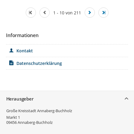
1 - 10 von 211
Informationen
Kontakt
Datenschutzerklärung
Service
Herausgeber
Große Kreisstadt Annaberg-Buchholz
Markt 1
09456
Annaberg-Buchholz