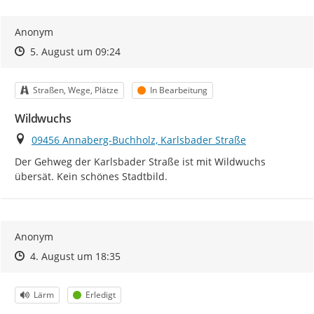
Anonym
Zeitpunkt des Erstellens
Zeitpunkt des Erstellens
Zur Äußerung
5. August um 09:24
Kategorie
Status
Straßen, Wege, Plätze
In Bearbeitung
Wildwuchs
Ort
09456 Annaberg-Buchholz, Karlsbader Straße
Der Gehweg der Karlsbader Straße ist mit Wildwuchs 
übersät. Kein schönes Stadtbild.
Anonym
Zeitpunkt des Erstellens
Zeitpunkt des Erstellens
Zur Äußerung
4. August um 18:35
Kategorie
Status
Lärm
Erledigt