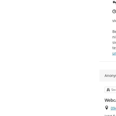
vi
Be
ni
si
u
Anon
Kat
Str
Webc
Ort
09