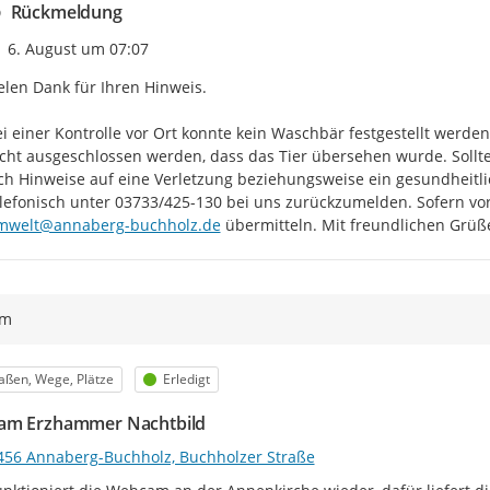
Rückmeldung
Zeitpunkt des Erstellens
6. August um 07:07
elen Dank für Ihren Hinweis.

i einer Kontrolle vor Ort konnte kein Waschbär festgestellt werd
cht ausgeschlossen werden, dass das Tier übersehen wurde. Sollt
ch Hinweise auf eine Verletzung beziehungsweise ein gesundheitlich
mwelt@annaberg-buchholz.de
 übermitteln. Mit freundlichen Grü
ym
egorie
Status
aßen, Wege, Plätze
Erledigt
am Erzhammer Nachtbild
456 Annaberg-Buchholz, Buchholzer Straße