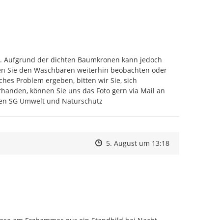
en. Aufgrund der dichten Baumkronen kann jedoch 
en Sie den Waschbären weiterhin beobachten oder 
es Problem ergeben, bitten wir Sie, sich 
telefonisch unter 03733/425-130 bei uns zurückzumelden. Sofern vorhanden, können Sie uns das Foto gern via Mail an 
ßen SG Umwelt und Naturschutz
Zeitpunkt des Erstellens
Zeitpunkt des Erstellens
Zur Äußerung
5. August um 13:18