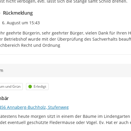
 ist nicht verbogen, evtl. lässt sich die Stange samt Schild drehen.
Rückmeldung
Zeitpunkt des Erstellens
6. August um 15:43
hr geehrte Bürgerin, sehr geehrter Bürger, vielen Dank für Ihren Hi
r Betriebshof wurde mit der Überprüfung des Sachverhalts beauftr
achbereich Recht und Ordnung
ym
egorie
Status
um und Grün
Erledigt
hbär
456 Annaberg-Buchholz, Stufenweg
pätestens heute morgen sitzt in einem der Bäume im Lindengarten 
det eventuell geschützte Fledermäuse oder Vögel. Ev. Hat er auch