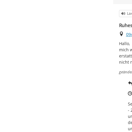
Kat
Lä
Ruhes
Ort
09
Hallo,

mich w
erstat
nicht 
geände
Se
- 
un
de
un