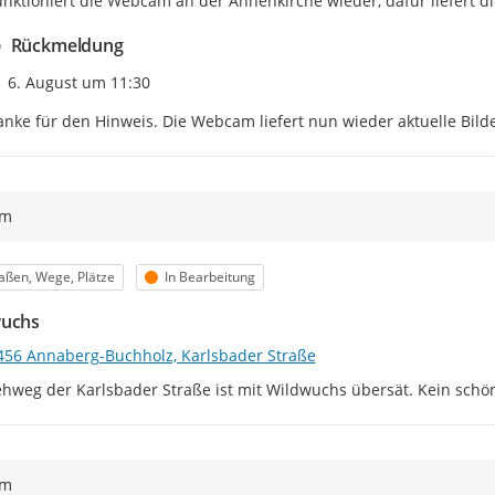
funktioniert die Webcam an der Annenkirche wieder, dafür liefert 
Rückmeldung
Zeitpunkt des Erstellens
6. August um 11:30
nke für den Hinweis. Die Webcam liefert nun wieder aktuelle Bilde
ym
egorie
Status
aßen, Wege, Plätze
In Bearbeitung
wuchs
456 Annaberg-Buchholz, Karlsbader Straße
hweg der Karlsbader Straße ist mit Wildwuchs übersät. Kein schön
ym