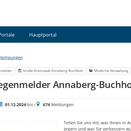
Portale
Hauptportal
eteiligungen
lmelder
Große Kreisstadt Annaberg-Buchholz
Moderne Verwaltung
iegenmelder Annaberg-Buchho
eitraum
Meldungen
01.12.2024
bis
-
674
Meldungen
Teilen Sie uns mit, was Ihnen in 
ärgern und was Sie verbessern wü