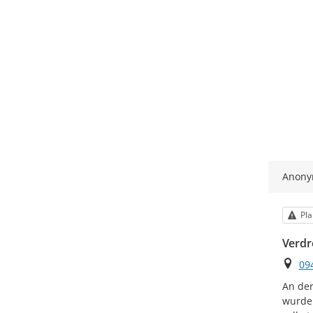
Anon
Kat
Pla
Verdr
Ort
09
An de
wurde 