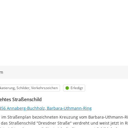
ym
egorie
Status
katierung, Schilder, Verkehrszeichen
Erledigt
ehtes Straßenschild
456 Annaberg-Buchholz, Barbara-Uthmann-Ring
r im Straßenplan bezeichneten Kreuzung vom Barbara-Uthmann-Ri
das Straßenschild "Dresdner Straße" verdreht und weist jetzt in 