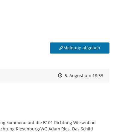
Meldung abgeben
Zeitpunkt des Erstellens
Zeitpunkt des Erstellens
Zur Äußerung
5. August um 18:53
ng kommend auf die B101 Richtung Wiesenbad 
Richtung Riesenburg/WG Adam Ries. Das Schild 