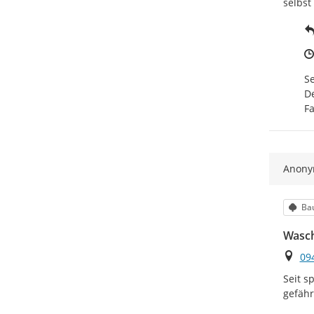
selbst
Se
De
F
Anon
Kat
Ba
Wasc
Ort
09
Seit s
gefähr