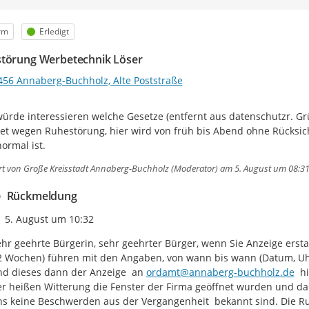
egorie
Status
rm
Erledigt
törung Werbetechnik Löser
456 Annaberg-Buchholz, Alte Poststraße
ürde interessieren welche Gesetze (entfernt aus datenschutzr. Grün
tet wegen Ruhestörung, hier wird von früh bis Abend ohne Rücksich
normal ist.
rt von
Große Kreisstadt Annaberg-Buchholz (Moderator)
am 5. August um 08:3
Rückmeldung
Zeitpunkt des Erstellens
5. August um 10:32
hr geehrte Bürgerin, sehr geehrter Bürger, wenn Sie Anzeige erstat
2 Wochen) führen mit den Angaben, von wann bis wann (Datum, Uhrz
d dieses dann der Anzeige  an 
ordamt@annaberg-buchholz.de
  h
r heißen Witterung die Fenster der Firma geöffnet wurden und d
s keine Beschwerden aus der Vergangenheit  bekannt sind. Die Ru