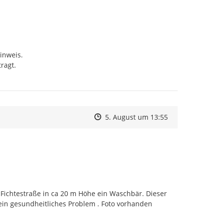
nweis.

agt.

Zeitpunkt des Erstellens
Zeitpunkt des Erstellens
Zur Äußerung
5. August um 13:55
Fichtestraße in ca 20 m Höhe ein Waschbär. Dieser 
 ein gesundheitliches Problem . Foto vorhanden