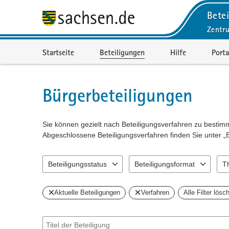
Betei
Zentr
Portalnavigation
Startseite
Beteiligungen
Hilfe
Porta
Bürgerbeteiligungen
Sie können gezielt nach Beteiligungsverfahren zu besti
Abgeschlossene Beteiligungsverfahren finden Sie unter „
Beteiligungsstatus
Beteiligungsformat
T
0 Einträge verfügbar. Benutzen Sie "Pfeiltaste oben" und 
2 Einträge verfügbar. Benutzen 
0 Ei
Aktuelle Beteiligungen
Verfahren
Alle Filter lösc
Suche nach Beteiligung