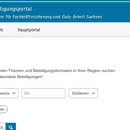
ligungsportal
um für Fachkräftesicherung und Gute Arbeit Sachsen
le
Hauptportal
mmten Themen und Beteiligungsformaten in Ihrer Region suchen.
Beendete Beteiligungen“.
Ort
hema
Sortieren
"Pfeiltaste unten" zum Navigieren.
Sie "Pfeiltaste oben" und "Pfeiltaste unten" zum Navigieren.
nträge verfügbar. Benutzen Sie "Pfeiltaste oben" und "Pfeiltaste unten
2 Einträge verfügbar. Benutzen Si
hen