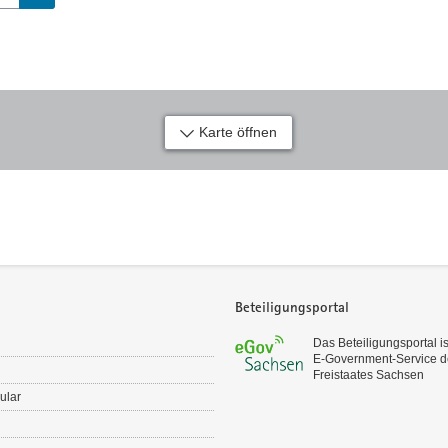
Karte öffnen
Beteiligungsportal
Das Beteiligungsportal is
E‑Government-Service d
Freistaates Sachsen
ular