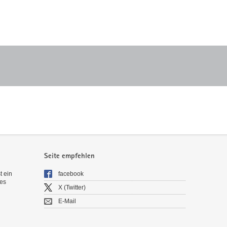
Seite empfehlen
t ein
facebook
es
X (Twitter)
E-Mail