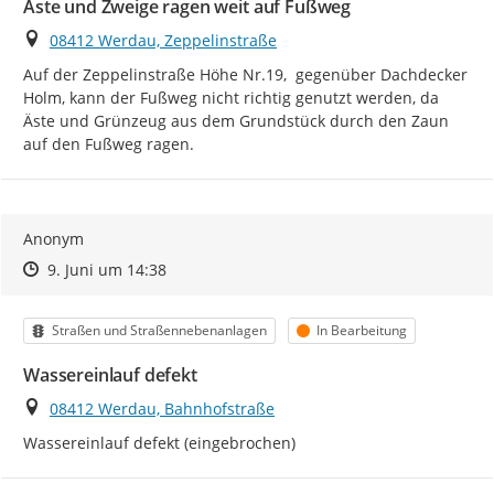
Äste und Zweige ragen weit auf Fußweg
Ort
08412 Werdau, Zeppelinstraße
Auf der Zeppelinstraße Höhe Nr.19,  gegenüber Dachdecker 
Holm, kann der Fußweg nicht richtig genutzt werden, da 
Äste und Grünzeug aus dem Grundstück durch den Zaun 
auf den Fußweg ragen.
Anonym
Zeitpunkt des Erstellens
Zeitpunkt des Erstellens
Zur Äußerung
9. Juni um 14:38
Kategorie
Status
Straßen und Straßennebenanlagen
In Bearbeitung
Wassereinlauf defekt
Ort
08412 Werdau, Bahnhofstraße
Wassereinlauf defekt (eingebrochen)