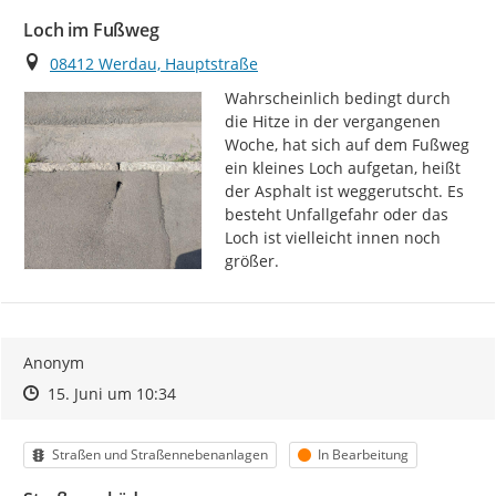
Loch im Fußweg
Ort
08412 Werdau, Hauptstraße
Wahrscheinlich bedingt durch 
die Hitze in der vergangenen 
Woche, hat sich auf dem Fußweg 
ein kleines Loch aufgetan, heißt 
der Asphalt ist weggerutscht. Es 
besteht Unfallgefahr oder das 
Loch ist vielleicht innen noch 
größer.
Anonym
Zeitpunkt des Erstellens
Zeitpunkt des Erstellens
Zur Äußerung
15. Juni um 10:34
Kategorie
Status
Straßen und Straßennebenanlagen
In Bearbeitung