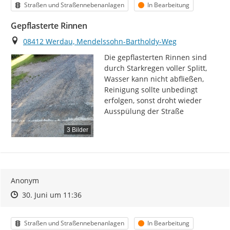
Kategorie
Status
Straßen und Straßennebenanlagen
In Bearbeitung
Gepflasterte Rinnen
Ort
08412 Werdau, Mendelssohn-Bartholdy-Weg
Die gepflasterten Rinnen sind 
durch Starkregen voller Splitt, 
Wasser kann nicht abfließen,

Reinigung sollte unbedingt 
erfolgen, sonst droht wieder 
Ausspülung der Straße
3 Bilder
Anonym
Zeitpunkt des Erstellens
Zeitpunkt des Erstellens
Zur Äußerung
30. Juni um 11:36
Kategorie
Status
Straßen und Straßennebenanlagen
In Bearbeitung