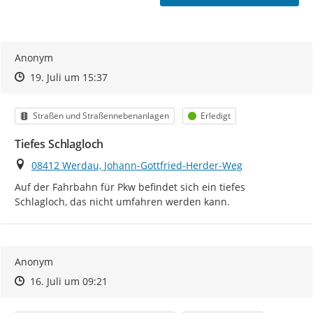
Anonym
Zeitpunkt des Erstellens
Zeitpunkt des Erstellens
Zur Äußerung
19. Juli um 15:37
Kategorie
Status
Straßen und Straßennebenanlagen
Erledigt
Tiefes Schlagloch
Ort
08412 Werdau, Johann-Gottfried-Herder-Weg
Auf der Fahrbahn für Pkw befindet sich ein tiefes 
Schlagloch, das nicht umfahren werden kann.
Anonym
Zeitpunkt des Erstellens
Zeitpunkt des Erstellens
Zur Äußerung
16. Juli um 09:21