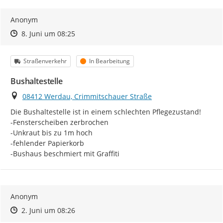
Anonym
Zeitpunkt des Erstellens
Zeitpunkt des Erstellens
Zur Äußerung
8. Juni um 08:25
Kategorie
Status
Straßenverkehr
In Bearbeitung
Bushaltestelle
Ort
08412 Werdau, Crimmitschauer Straße
Die Bushaltestelle ist in einem schlechten Pflegezustand!

-Fensterscheiben zerbrochen

-Unkraut bis zu 1m hoch

-fehlender Papierkorb

-Bushaus beschmiert mit Graffiti
Anonym
Zeitpunkt des Erstellens
Zeitpunkt des Erstellens
Zur Äußerung
2. Juni um 08:26