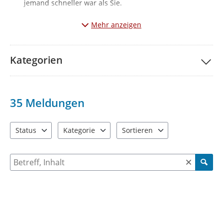
jemand schneller war als Sie.
Hinweis: Erledigte Mängelmeldungen werden 30 Tage nach deren
Mehr anzeigen
Beendigung nicht mehr angezeigt.
WICHTIG: Meldungen zur Kategorie "Straßenbeleuchtung"
liegen in der Zuständigkeit der Stadtwerke Werdau GmbH
Kategorien
und können über folgenden Link online übermittelt
werden:
Störportal | Stadtwerke Werdau (stadtwerke-werdau.de)
35
Meldungen
Status
Kategorie
Sortieren
2 Einträge verfügbar. Benutzen Sie "Pfeiltaste oben" und "Pfeil
4 Einträge verfügbar. Benutzen Sie "Pfeiltaste ob
2 Einträge verfügbar. Benutzen 
Suche nach Meldungen und Kommentaren