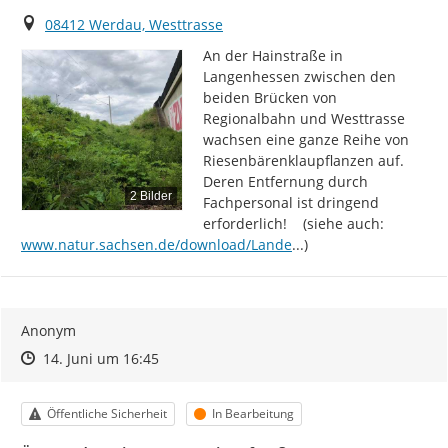
Ort
08412 Werdau, Westtrasse
An der Hainstraße in 
Langenhessen zwischen den 
beiden Brücken von 
Regionalbahn und Westtrasse 
wachsen eine ganze Reihe von 
Riesenbärenklaupflanzen auf. 
Deren Entfernung durch 
2 Bilder
Fachpersonal ist dringend 
https://
erforderlich!    (siehe auch:  
skonzept_Riesen-Baeren
www.natur.sachsen.de/download/Lande
...
)
Anonym
Zeitpunkt des Erstellens
Zeitpunkt des Erstellens
Zur Äußerung
14. Juni um 16:45
Kategorie
Status
Öffentliche Sicherheit
In Bearbeitung