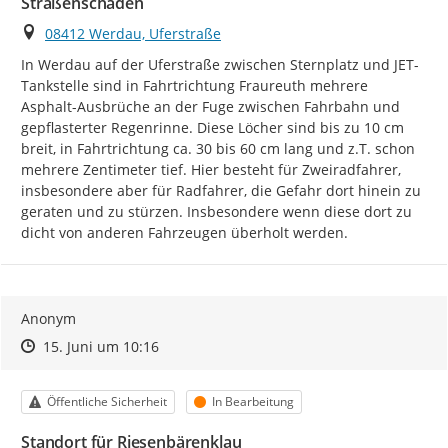
Straßenschäden
Ort
08412 Werdau, Uferstraße
In Werdau auf der Uferstraße zwischen Sternplatz und JET-
Tankstelle sind in Fahrtrichtung Fraureuth mehrere 
Asphalt-Ausbrüche an der Fuge zwischen Fahrbahn und 
gepflasterter Regenrinne. Diese Löcher sind bis zu 10 cm 
breit, in Fahrtrichtung ca. 30 bis 60 cm lang und z.T. schon 
mehrere Zentimeter tief. Hier besteht für Zweiradfahrer, 
insbesondere aber für Radfahrer, die Gefahr dort hinein zu 
geraten und zu stürzen. Insbesondere wenn diese dort zu 
dicht von anderen Fahrzeugen überholt werden.
Anonym
Zeitpunkt des Erstellens
Zeitpunkt des Erstellens
Zur Äußerung
15. Juni um 10:16
Kategorie
Status
Öffentliche Sicherheit
In Bearbeitung
Standort für Riesenbärenklau