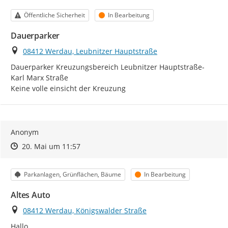
Kategorie
Status
Öffentliche Sicherheit
In Bearbeitung
Dauerparker
Ort
08412 Werdau, Leubnitzer Hauptstraße
Dauerparker Kreuzungsbereich Leubnitzer Hauptstraße-
Karl Marx Straße

Keine volle einsicht der Kreuzung
Anonym
Zeitpunkt des Erstellens
Zeitpunkt des Erstellens
Zur Äußerung
20. Mai um 11:57
Kategorie
Status
Parkanlagen, Grünflächen, Bäume
In Bearbeitung
Altes Auto
Ort
08412 Werdau, Königswalder Straße
Hallo
