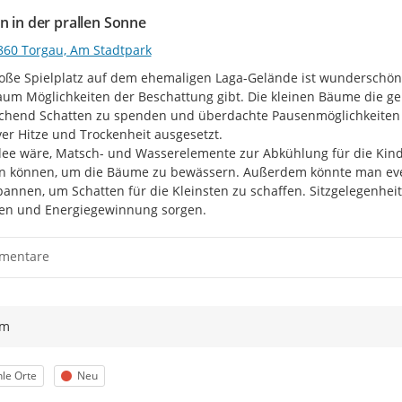
n in der prallen Sonne
860 Torgau, Am Stadtpark
oße Spielplatz auf dem ehemaligen Laga-Gelände ist wunderschön
aum Möglichkeiten der Beschattung gibt. Die kleinen Bäume die gepf
chend Schatten zu spenden und überdachte Pausenmöglichkeiten 
er Hitze und Trockenheit ausgesetzt.

dee wäre, Matsch- und Wasserelemente zur Abkühlung für die Kinde
 können, um die Bäume zu bewässern. Außerdem könnte man even
annen, um Schatten für die Kleinsten zu schaffen. Sitzgelegenhei
en und Energiegewinnung sorgen.
mentare
ym
egorie
Status
le Orte
Neu