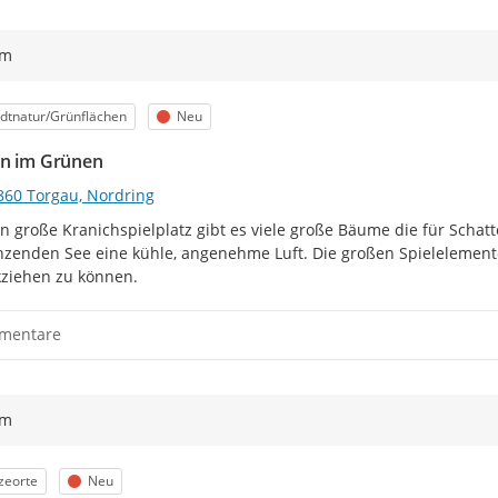
ym
egorie
Status
dtnatur/Grünflächen
Neu
en im Grünen
860 Torgau, Nordring
 große Kranichspielplatz gibt es viele große Bäume die für Schat
zenden See eine kühle, angenehme Luft. Die großen Spielelemente
ziehen zu können.
mentare
ym
egorie
Status
zeorte
Neu