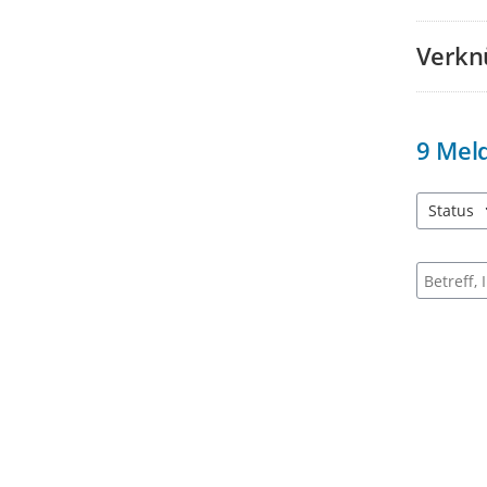
Verkn
9
Mel
Status
1 Einträg
Suche na