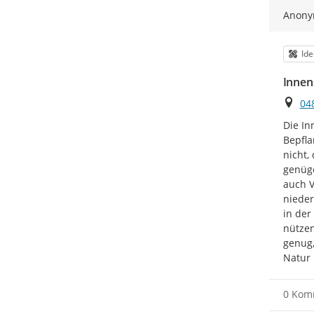
Anon
Kat
Id
Innen
Ort
04
Die In
Bepfla
nicht,
genüge
auch V
nieder
in der
nützen
genug,
Natur 
0 Kom