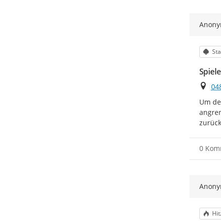
Anon
Kat
Sta
Spiel
Ort
04
Um den
angren
zurück
0 Kom
Anon
Kat
Hit