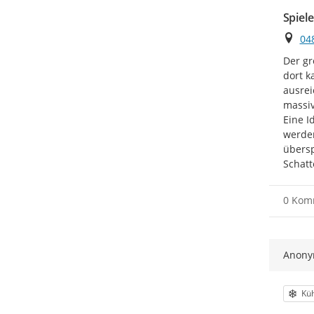
Spiele
Ort
04
Der gr
dort k
ausrei
massiv
Eine I
werden
übersp
Schatt
0 Kom
Anon
Kat
Küh