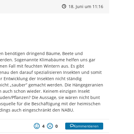
Zeitpunkt des Erstellens
Zeitpunkt des Erstellens
Zur Äußerung
18. Juni um 11:16
en benötigen dringend Bäume, Beete und 
 werden. Sogenannte Klimabäume helfen uns gar 
n Fall mit feuchten Wintern aus. Es gibt 
nau den darauf spezialisieren Insekten und somit 
 Entwicklung der Insekten nicht ständig 
nicht „sauber“ gemacht werden. Die Hängegeranien 
nn auch schon wieder. Keinem einzigen Insekt 
uden/Pflanzen? Die Aussage, sie wären nicht bunt 
nsquelle für die Beschäftigung mit der heimischen 
rdings auch eingeschränkt den NABU.
4
0
Kommentieren