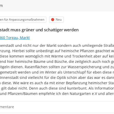
ym
egorie
Status
een für Anpassungsmaßnahmen
Neu
stadt muss grüner und schattiger werden
860 Torgau, Markt
nenstadt und nicht nur der Markt sondern auch umliegende Straß
nzung. Hierbei sollte unbedingt auf heimische Pflanzen geachtet
 diese kommen womöglich mit Wärme und Trockenheit aber auf keine
nd hier heimische Bäume und Büsche, die zeitgleich auch noch ge
ögeln dienen. Rasenflächen sollten zur Wasserspeicherung und zur
gemetzelt werden und im Winter als Unterschlupf für eben diese 
 Innenstadt sind vielleicht für die Optik schön aber das war es da
 diese. Wie wäre es auch da mit einer Bepflanzung heimischer Sta
 gilt dabei nicht. Denn auch diese sind kunterbunt. Als Informatio
und Pflanzen/Bäumen empfehle ich den Naturgarten e.V und alle
mentare