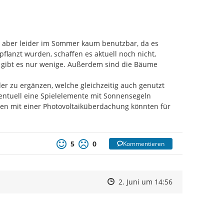
 aber leider im Sommer kaum benutzbar, da es 
lanzt wurden, schaffen es aktuell noch nicht, 
gibt es nur wenige. Außerdem sind die Bäume 
r zu ergänzen, welche gleichzeitig auch genutzt 
tuell eine Spielelemente mit Sonnensegeln 
ten mit einer Photovoltaiküberdachung könnten für 
5
0
Kommentieren
Zeitpunkt des Erstellens
Zeitpunkt des Erstellens
Zur Äußerung
2. Juni um 14:56