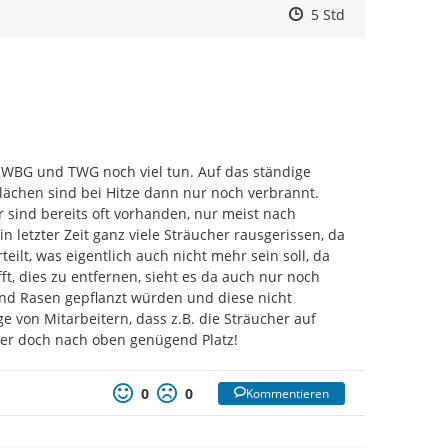
Zeitpunkt des Erstell
Zeitpunkt des Erstel
Zur Äußerung
5 Std
WBG und TWG noch viel tun. Auf das ständige 
chen sind bei Hitze dann nur noch verbrannt. 
ind bereits oft vorhanden, nur meist nach 
letzter Zeit ganz viele Sträucher rausgerissen, da 
ilt, was eigentlich auch nicht mehr sein soll, da 
t, dies zu entfernen, sieht es da auch nur noch 
d Rasen gepflanzt würden und diese nicht 
 von Mitarbeitern, dass z.B. die Sträucher auf 
er doch nach oben genügend Platz!
0
0
Kommentieren