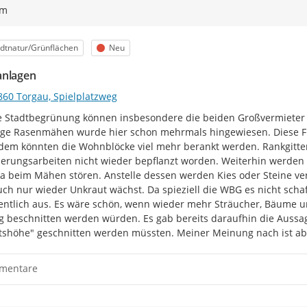
ym
egorie
Status
dtnatur/Grünflächen
Neu
nlagen
860 Torgau, Spielplatzweg
e Stadtbegrünung können insbesondere die beiden Großvermieter 
ge Rasenmähen wurde hier schon mehrmals hingewiesen. Diese Flä
em könnten die Wohnblöcke viel mehr berankt werden. Rankgitter s
erungsarbeiten nicht wieder bepflanzt worden. Weiterhin werden in 
ja beim Mähen stören. Anstelle dessen werden Kies oder Steine verte
uch nur wieder Unkraut wächst. Da spieziell die WBG es nicht schaff
ntlich aus. Es wäre schön, wenn wieder mehr Sträucher, Bäume un
g beschnitten werden würden. Es gab bereits daraufhin die Aussage
tshöhe" geschnitten werden müssten. Meiner Meinung nach ist ab
mentare