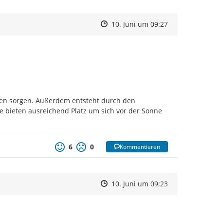
Zeitpunkt des Erstellens
Zeitpunkt des Erstellens
Zur Äußerung
10. Juni um 09:27
ten sorgen. Außerdem entsteht durch den 
 bieten ausreichend Platz um sich vor der Sonne 
6
0
Kommentieren
Zeitpunkt des Erstellens
Zeitpunkt des Erstellens
Zur Äußerung
10. Juni um 09:23