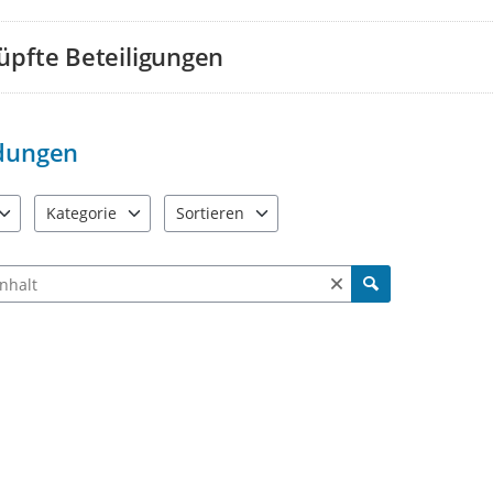
üpfte Beteiligungen
dungen
Kategorie
Sortieren
e verfügbar. Benutzen Sie "Pfeiltaste oben" und "Pfeiltaste unten"
4 Einträge verfügbar. Benutzen Sie "Pfeiltaste oben" und "Pfe
5 Einträge verfügbar. Benutzen Sie "Pfeiltas
ch Meldungen und Kommentaren