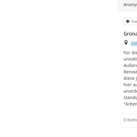
Anon
Kat
Sta
Grüna
Ort
04
Für di
unnöti
Außerd
Renovi
diese 
hier a
unorde
ständi
"Arbei
0 Kom