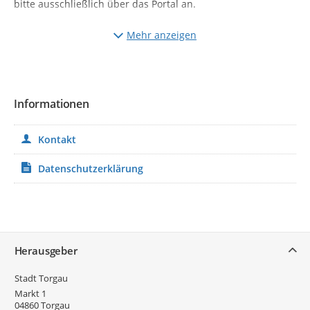
bitte ausschließlich über das Portal an.
Ich freue mich auf einen regen Austausch.
Mehr anzeigen
Herzlichst
Ihr Oberbürgermeister der Stadt Torgau
Henrik Simon....
Informationen
Kontakt
Datenschutzerklärung
Service
Herausgeber
Stadt Torgau
Markt 1
04860
Torgau