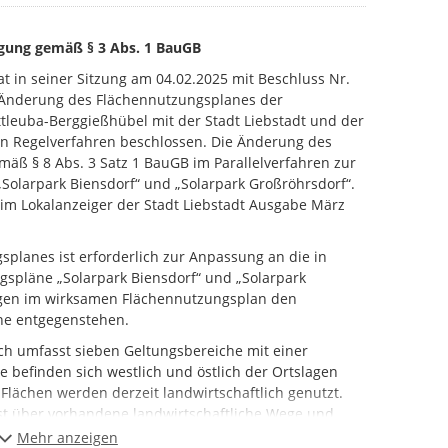
ligung gemäß § 3 Abs. 1 BauGB
at in seiner Sitzung am 04.02.2025 mit Beschluss Nr.
. Änderung des Flächennutzungsplanes der
leuba-Berggießhübel mit der Stadt Liebstadt und der
en Regelverfahren beschlossen. Die Änderung des
mäß § 8 Abs. 3 Satz 1 BauGB im Parallelverfahren zur
Solarpark Biensdorf“ und „Solarpark Großröhrsdorf“.
im Lokalanzeiger der Stadt Liebstadt Ausgabe März
planes ist erforderlich zur Anpassung an die in
gspläne „Solarpark Biensdorf“ und „Solarpark
ungen im wirksamen Flächennutzungsplan den
ne entgegenstehen.
h umfasst sieben Geltungsbereiche mit einer
e befinden sich westlich und östlich der Ortslagen
Flächen werden derzeit landwirtschaftlich genutzt.
ist über vorhandene landwirtschaftliche Wege und
Mehr anzeigen