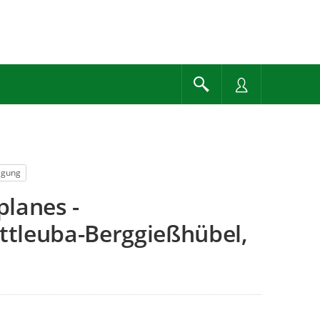
ligung
lanes -
tleuba-Berggießhübel,