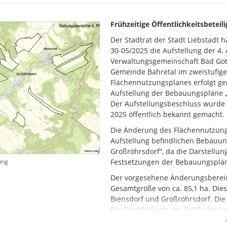
Frühzeitige Öffentlichkeitsbetei
Der Stadtrat der Stadt Liebstadt h
30-05/2025 die Aufstellung der 4
Verwaltungsgemeinschaft Bad Gott
Gemeinde Bahretal im zweistufig
Flächennutzungsplanes erfolgt ge
Aufstellung der Bebauungspläne „
Der Aufstellungsbeschluss wurde 
2025 öffentlich bekannt gemacht.
Die Änderung des Flächennutzungs
Aufstellung befindlichen Bebauun
Großröhrsdorf“, da die Darstell
ung
Festsetzungen der Bebauungsplä
Der vorgesehene Änderungsbereic
Gesamtgröße von ca. 85,1 ha. Dies
Biensdorf und Großröhrsdorf. Die 
Die Erschließung der Teilflächen 
Flächen gesichert.