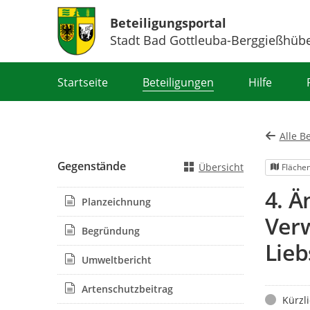
Beteiligungsportal
Stadt Bad Gottleuba-Berggießhüb
Portalnavigation
Startseite
Beteiligungen
Hilfe
Alle B
Gegenstände
Übersicht
Fläche
4. Ä
Planzeichnung
Ver
Begründung
Lieb
Umweltbericht
Artenschutzbeitrag
Status
Kürzl