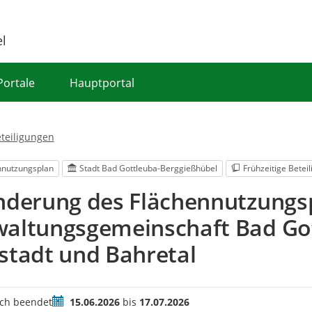
el
Portale
Hauptportal
eteiligungen
nnutzungsplan
Stadt Bad Gottleuba-Berggießhübel
Frühzeitige Betei
nderung des Flächennutzungsp
waltungsgemeinschaft Bad Got
stadt und Bahretal
Zeitraum
ich beendet
15.06.2026
bis
17.07.2026