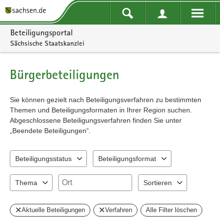
Portalnavigation
Beteiligungsportal
Sächsische Staatskanzlei
Bürgerbeteiligungen
Sie können gezielt nach Beteiligungsverfahren zu bestimmten
Themen und Beteiligungsformaten in Ihrer Region suchen.
Abgeschlossene Beteiligungsverfahren finden Sie unter
„Beendete Beteiligungen“.
Beteiligungsstatus
Beteiligungsformat
2 Einträge verfügbar. Benutzen Sie "Pfeiltaste oben" und "Pfeiltast
2 Einträge verfügbar. Benutzen Sie "Pfeil
Ort
Thema
Sortieren
0 Einträge verfügbar. Benutzen Sie "Pfeiltaste oben" und "Pfeiltast
2 Einträge verfügbar. Benu
Aktuelle Beteiligungen
Verfahren
Alle Filter löschen