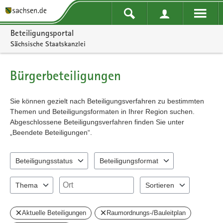
Portalnavigation
Beteiligungsportal
Sächsische Staatskanzlei
Bürgerbeteiligungen
Sie können gezielt nach Beteiligungsverfahren zu bestimmten
Themen und Beteiligungsformaten in Ihrer Region suchen.
Abgeschlossene Beteiligungsverfahren finden Sie unter
„Beendete Beteiligungen“.
Beteiligungsstatus
Beteiligungsformat
0 Einträge verfügbar. Benutzen Sie "Pfeiltaste oben" und "Pfeiltast
2 Einträge verfügbar. Benutzen Sie "Pfeil
Ort
Thema
Sortieren
0 Einträge verfügbar. Benutzen Sie "Pfeiltaste oben" und "Pfeiltast
2 Einträge verfügbar. Benu
Aktuelle Beteiligungen
Raumordnungs-/Bauleitplan