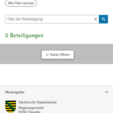
Alle Filter löschen
Suche nach Beteiligung
0
Beteiligungen
Karte öffnen
Service
Herausgeber
Sächsische Staatskanzlei
Regierungsviertel
01097
Dresden