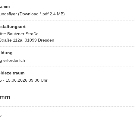
ramm
ungsflyer
(Download *.pdf 2.4 MB)
staltungsort
tte Bautzner Straße
Straße 112a, 01099 Dresden
ldung
 erforderlich
ldezeitraum
6 - 15.06.2026 09:00 Uhr
amm
r