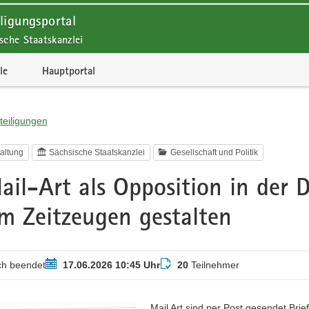
ligungsportal
sche Staatskanzlei
le
Hauptportal
teiligungen
altung
Sächsische Staatskanzlei
Gesellschaft und Politik
ail-Art als Opposition in der 
m Zeitzeugen gestalten
Termin
Teilnehmer
ch beendet
17.06.2026 10:45 Uhr
20
Teilnehmer
Mail Art sind per Post gesendet Br