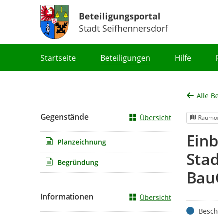
Beteiligungsportal
Stadt Seifhennersdorf
Portalnavigation
Startseite
Beteiligungen
Hilfe
Alle B
Gegenstände
Übersicht
Raumor
Ein
Planzeichnung
Stad
Begründung
Bau
Informationen
Übersicht
Status
Besch