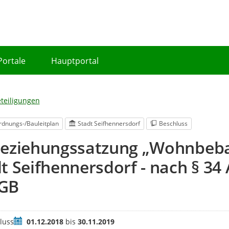
Portale
Hauptportal
eteiligungen
dnungs-/Bauleitplan
Stadt Seifhennersdorf
Beschluss
beziehungssatzung „Wohnbeba
t Seifhennersdorf - nach § 34 A
GB
Zeitraum
luss
01.12.2018
bis
30.11.2019