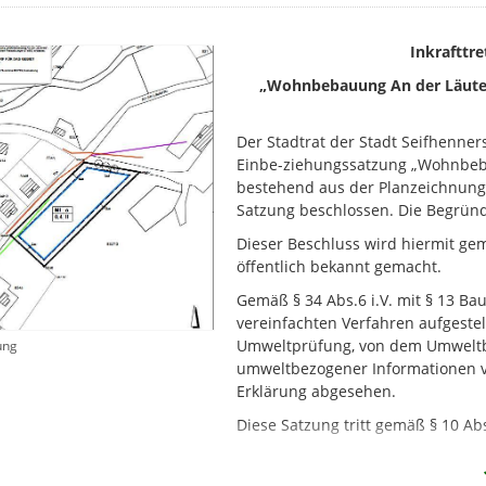
Inkrafttr
„Wohnbebauung An der Läuterau
Der Stadtrat der Stadt Seifhenners
Einbe-ziehungssatzung „Wohnbeba
bestehend aus der Planzeichnung (
Satzung beschlossen. Die Begründ
Dieser Beschluss wird hiermit gem.
öffentlich bekannt gemacht.
Gemäß § 34 Abs.6 i.V. mit § 13 B
vereinfachten Verfahren aufgeste
Umweltprüfung, von dem Umweltbe
ung
umweltbezogener Informationen 
Erklärung abgesehen.
Diese Satzung tritt gemäß § 10 A
Die Einbeziehungssatzung
kann e
Begründung und Hinweisen bei der