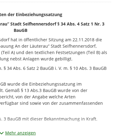
eten der Einbeziehungssatzung
“ Stadt Seifhennersdorf § 34 Abs. 4 Satz 1 Nr. 3
BauGB
dorf hat in öffentlicher Sitzung am 22.11.2018 die
uung An der Läuterau“ Stadt Seifhennersdorf,
Teil A) und den textlichen Festsetzungen (Teil B) als
ung nebst Anlagen wurde gebilligt.
 § 34 Abs. 6 Satz 2 BauGB i. V. m. § 10 Abs. 3 BauGB
auGB wurde die Einbeziehungssatzung im
llt. Gemäß § 13 Abs.3 BauGB wurde von der
richt, von der Angabe welche Arten
verfügbar sind sowie von der zusammenfassenden
bs. 3 BauGB mit dieser Bekanntmachung in Kraft.
inschließlich Satzungstext, Planzeichnung,
Mehr anzeigen
 Stadt Seifhennersdorf, Rathausplatz 01, Zimmer 12