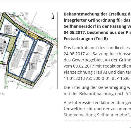
Bekanntmachung der Erteilung 
integrierter Grünordnung für da
Seifhennersdorf in der Fassung 
04.05.2017, bestehend aus der Pl
Festsetzungen (Teil B)
Das Landratsamt des Landkreises G
24.08.2017 als Satzung beschloss
das Gewerbegebiet „An der Gründe
vom 09.02.2017 mit redaktionell
Planzeichnung (Teil A) und den te
11.01.2018 AZ: 330-0-01-BLP-1530
Die Erteilung der Genehmigung wi
ung
mit der Bekanntmachung nach § 10
Alle Interessierten können den 
Umweltbericht und der zusammenf
Stadtverwaltung Seifhennersdorf,
angegebenen Dienststunden einse
Dienstag 09:00 - 12:00 und 14:00 -