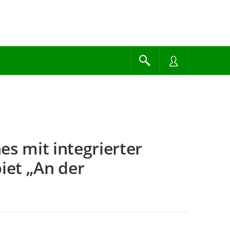
 mit integrierter
et „An der