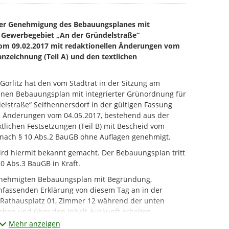
der Genehmigung des Bebauungsplanes mit
s Gewerbegebiet „An der Gründelstraße“
vom 09.02.2017 mit redaktionellen Änderungen vom
anzeichnung (Teil A) und den textlichen
örlitz hat den vom Stadtrat in der Sitzung am
enen Bebauungsplan mit integrierter Grünordnung für
lstraße“ Seifhennersdorf in der gültigen Fassung
en Änderungen vom 04.05.2017, bestehend aus der
xtlichen Festsetzungen (Teil B) mit Bescheid vom
 nach § 10 Abs.2 BauGB ohne Auflagen genehmigt.
rd hiermit bekannt gemacht. Der Bebauungsplan tritt
 Abs.3 BauGB in Kraft.
genehmigten Bebauungsplan mit Begründung,
assenden Erklärung von diesem Tag an in der
 Rathausplatz 01, Zimmer 12 während der unten
hen und über den Inhalt Auskunft erhalten.
Mehr anzeigen
 18:00 Uhr