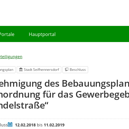
Portale
Hauptportal
eteiligungen
ngsplan
Stadt Seifhennersdorf
Beschluss
ehmigung des Bebauungsplanes
nordnung für das Gewerbegebi
ndelstraße“
Zeitraum
luss
12.02.2018
bis
11.02.2019