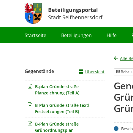
Beteiligungsportal
Stadt Seifhennersdorf
Portalnavigation
Startseite
Beteiligungen
Hilfe
Alle B
Gegenstände
Übersicht
Bebauu
Gen
B-plan Gründelstraße
Planzeichnung (Teil A)
Grü
Grü
B-Plan Gründelstraße textl.
Festsetzungen (Teil B)
B-Plan Gründelstraße
Status
Besch
Grünordnungsplan