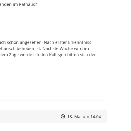
manden im Rathaus?
auch schon angesehen. Nach erster Erkenntniss 
eltausch behoben ist. Nächste Woche wird im 
 dem Zuge werde ich den Kollegen bitten sich der 
Zeitpunkt des Erstellens
Zeitpunkt des Erstellens
Zur Äußerung
18. Mai um 14:04