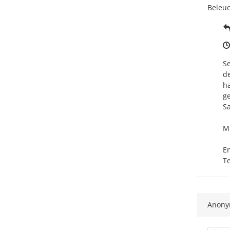
Beleuc
Se
de
ha
ge
S
Mi
En
Te
Anon