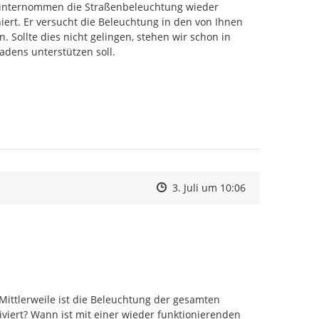
 unternommen die Straßenbeleuchtung wieder 
iert. Er versucht die Beleuchtung in den von Ihnen 
ollte dies nicht gelingen, stehen wir schon in 
dens unterstützen soll.

Zeitpunkt des Erstellens
Zeitpunkt des Erstellens
Zur Äußerung
3. Juli um 10:06
Mittlerweile ist die Beleuchtung der gesamten 
viert? Wann ist mit einer wieder funktionierenden 