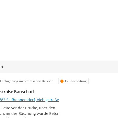
ym
egorie
Status
lablagerung im öffentlichen Bereich
In Bearbeitung
gstraße Bauschutt
782 Seifhennersdorf, Viebigstraße
 Seite vor der Brücke, über den

ch, an der Böschung wurde Beton-
