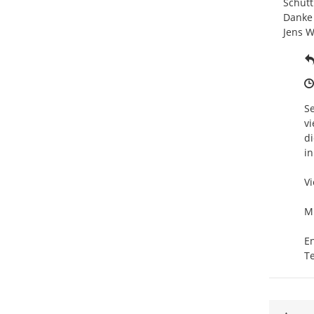
Schütt 
Danke 
Jens 
Se
vi
di
in
Vi
Mi
En
Te