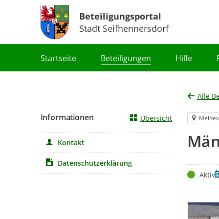
Beteiligungsportal
Stadt Seifhennersdorf
Portalnavigation
Startseite
Beteiligungen
Hilfe
Alle B
Informationen
Übersicht
Meldev
Män
Kontakt
Datenschutzerklärung
Status
Z
Aktiv