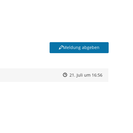
Meldung abgeben
Zeitpunkt des Erstellens
Zeitpunkt des Erstellens
Zur Äußerung
21. Juli um 16:56