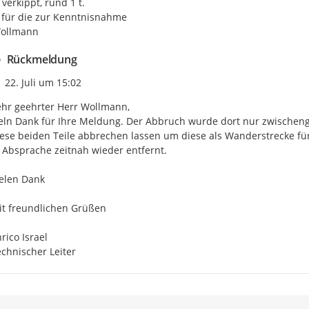
verkippt, rund 1 t.

für die zur Kenntnisnahme

Wollmann
Rückmeldung
Zeitpunkt des Erstellens
22. Juli um 15:02
hr geehrter Herr Wollmann,

eln Dank für Ihre Meldung. Der Abbruch wurde dort nur zwischeng
ese beiden Teile abbrechen lassen um diese als Wanderstrecke für
 Absprache zeitnah wieder entfernt.

elen Dank

t freundlichen Grüßen

rico Israel

chnischer Leiter