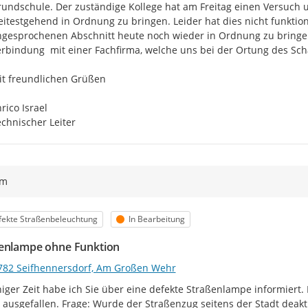
undschule. Der zuständige Kollege hat am Freitag einen Versuch
itestgehend in Ordnung zu bringen. Leider hat dies nicht funktion
gesprochenen Abschnitt heute noch wieder in Ordnung zu bringen. S
rbindung  mit einer Fachfirma, welche uns bei der Ortung des Scha
t freundlichen Grüßen

rico Israel

chnischer Leiter
ym
egorie
Status
ekte Straßenbeleuchtung
In Bearbeitung
enlampe ohne Funktion
782 Seifhennersdorf, Am Großen Wehr
niger Zeit habe ich Sie über eine defekte Straßenlampe informiert. 
 ausgefallen. Frage: Wurde der Straßenzug seitens der Stadt deakti