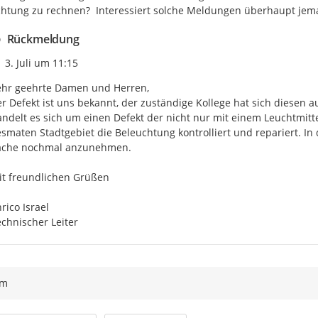
htung zu rechnen?  Interessiert solche Meldungen überhaupt je
Rückmeldung
Zeitpunkt des Erstellens
3. Juli um 11:15
hr geehrte Damen und Herren,

r Defekt ist uns bekannt, der zuständige Kollege hat sich diesen 
ndelt es sich um einen Defekt der nicht nur mit einem Leuchtmitt
smaten Stadtgebiet die Beleuchtung kontrolliert und repariert. In
ache nochmal anzunehmen.

t freundlichen Grüßen

rico Israel

chnischer Leiter
ym