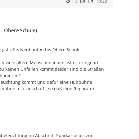
Zeitpunkt des Erstellens
Zeitpunkt des Erstellens
Zur Äußerung
13. Juli um 13:22
- Obere Schule)
ergstraße, Neubauten bis Obere Schule 
h viele ältere Menschen leben, ist es dringend 
u keinen Unfällen kommt (leider sind die Straßen 
ionieren?

nbeleuchtung kommt und dafür eine Hubbühne 
bbühne o. ä. anschafft, so daß eine Reparatur 
beleuchtung im Abschnitt Sparkasse bis zur 