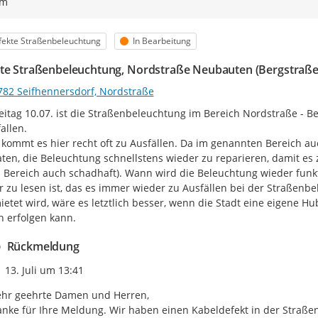
ym
egorie
Status
ekte Straßenbeleuchtung
In Bearbeitung
te Straßenbeleuchtung, Nordstraße Neubauten (Bergstraße 
782 Seifhennersdorf, Nordstraße
reitag 10.07. ist die Straßenbeleuchtung im Bereich Nordstraße - B
llen.

 kommt es hier recht oft zu Ausfällen. Da im genannten Bereich auc
ten, die Beleuchtung schnellstens wieder zu reparieren, damit es z
. Bereich auch schadhaft). Wann wird die Beleuchtung wieder funkt
r zu lesen ist, das es immer wieder zu Ausfällen bei der Straße
etet wird, wäre es letztlich besser, wenn die Stadt eine eigene Hu
h erfolgen kann.
Rückmeldung
Zeitpunkt des Erstellens
13. Juli um 13:41
hr geehrte Damen und Herren,

nke für Ihre Meldung. Wir haben einen Kabeldefekt in der Straßen