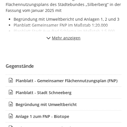
Flächennutzungsplans des Städtebundes „Silberberg“ in der
Fassung vom Januar 2025 mit
Begründung mit Umweltbericht und Anlagen 1, 2 und 3
Planblatt Gemeinsamer FNP im Maßstab 1:20.000
Planblatt Stadt Aue-Bad Schlema im Maßstab 1:5.000
Planblatt Stadt Lauter-Bernsbach im Maßstab 1:5.000
Mehr anzeigen
Planblatt Stadt Lößnitz im Maßstab 1:5.000
Planblatt Stadt Schneeberg im Maßstab 1:5.000
Planblatt Stadt Schwarzenberg im Maßstab 1:5.000
zu den folgenden Sitzungsterminen
Gegenstände
Aue-Bad Schlema: Sitzung am 26.02.2025 mit
Beschluss Nr.
058/2025-StR
Planblatt - Gemeinsamer Flächennutzungsplan (FNP)
Lauter-Bernsbach: Sitzung am 13.02.2025 mit
Beschluss Nr.
SR-2025/001
Planblatt - Stadt Schneeberg
Lößnitz: Sitzung am 05.02.2025 mit Beschluss
Nr.
SR/2025/0008
Begründung mit Umweltbericht
Schneeberg: Sitzung am 26.03.2025 mit Beschluss
Nr.
R 24-057
Anlage 1 zum FNP - Biotope
Schwarzenberg: Sitzung am 31.03.2025 mit