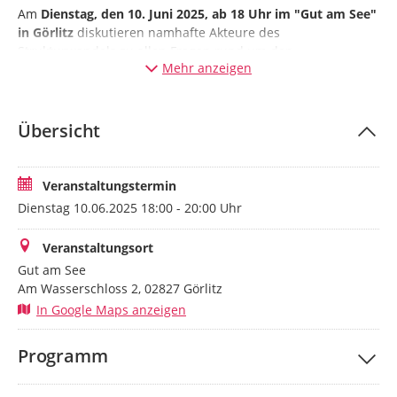
Am
Dienstag, den 10. Juni 2025, ab 18 Uhr im "Gut am See"
in Görlitz
diskutieren namhafte Akteure des
Strukturwandels zu allen Fragen rund um den
Mehr anzeigen
Strukturwandel und Themen aus dem Bereich der
Gesundheit. Namhafte Gäste aus Politik, Gesundheit und
Wissenschaft steuern ihre Expertise bei und möchten mit
den Menschen vor Ort in den Dialog gehen.
Übersicht
Durch den Abend führt Manuela Kohlbacher, Leiterin des
Kompetenzzentrums Forst des ifab – Institut für
Veranstaltungstermin
angewandte Beteiligung.
Dienstag 10.06.2025 18:00 - 20:00 Uhr
Veranstaltungsort
Gut am See
Am Wasserschloss 2, 02827 Görlitz
In Google Maps anzeigen
Programm